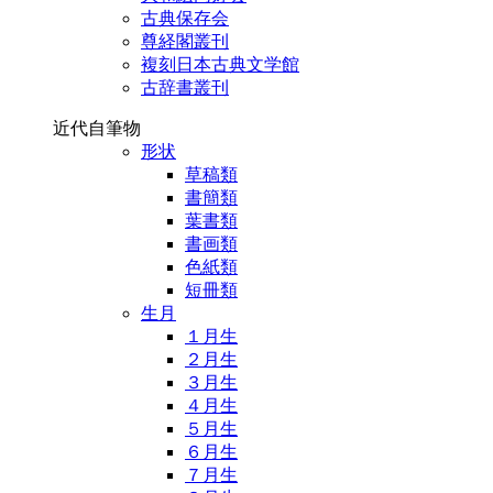
古典保存会
尊経閣叢刊
複刻日本古典文学館
古辞書叢刊
近代自筆物
形状
草稿類
書簡類
葉書類
書画類
色紙類
短冊類
生月
１月生
２月生
３月生
４月生
５月生
６月生
７月生