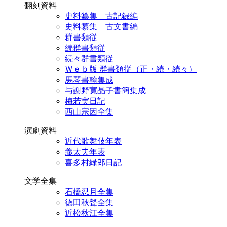
翻刻資料
史料纂集 古記録編
史料纂集 古文書編
群書類従
続群書類従
続々群書類従
Ｗｅｂ版 群書類従（正・続・続々）
馬琴書翰集成
与謝野寛晶子書簡集成
梅若実日記
西山宗因全集
演劇資料
近代歌舞伎年表
義太夫年表
喜多村緑郎日記
文学全集
石橋忍月全集
徳田秋聲全集
近松秋江全集