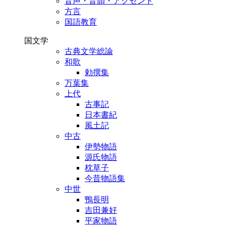
音声・音韻・アクセント
方言
国語教育
国文学
古典文学総論
和歌
勅撰集
万葉集
上代
古事記
日本書紀
風土記
中古
伊勢物語
源氏物語
枕草子
今昔物語集
中世
鴨長明
吉田兼好
平家物語