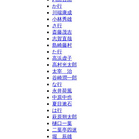
か行
川端康成
小林秀雄
さ行
斎藤茂吉
志賀直哉
島崎藤村
た行
高浜虚子
高村光太郎
太宰 治
谷崎潤一郎
な行
永井荷風
中原中也
夏目漱石
は行
萩原朔太郎
樋口一葉
二葉亭四迷
堀 辰雄