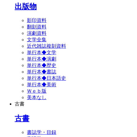
出版物
影印資料
翻刻資料
演劇資料
文学全集
近代雑誌複刻資料
単行本◆文学
単行本◆演劇
単行本◆歴史
単行本◆書誌
単行本◆日本語史
単行本◆美術
Ｗｅｂ版
美本なし
古書
古書
書誌学・目録