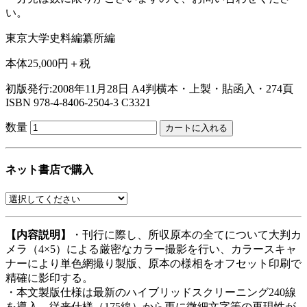
い。
東京大学史料編纂所編
本体25,000円＋税
初版発行:2008年11月28日
A4判横本・上製・貼函入・274頁
ISBN 978-4-8406-2504-3 C3321
数量
ネット書店で購入
【内容説明】
・刊行に際し、所収原本の全てについて大判カ
メラ（4×5）による厳密なカラー撮影を行い、カラースキャ
ナーにより単色網撮り製版、原本の様相をオフセット印刷で
精確に影印する。
・本文製版仕様は最新のハイブリッドスクリーニング240線
を導入、従来仕様（175線）から更に微細文字等の再現性が