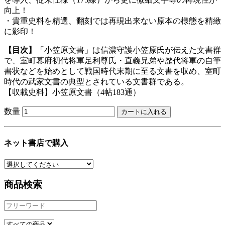
向上！
・貴重史料を精選、翻刻では再現出来ない原本の様態を精緻
に影印！
【目次】
「小笠原文書」は信濃守護小笠原氏が伝えた文書群
で、室町幕府初代将軍足利尊氏・直義兄弟や歴代将軍の自筆
書状などを始めとして戦国時代末期に至る文書を収め、室町
時代の武家文書の典型とされている文書群である。
【収載史料】小笠原文書（4帖183通）
数量
ネット書店で購入
商品検索