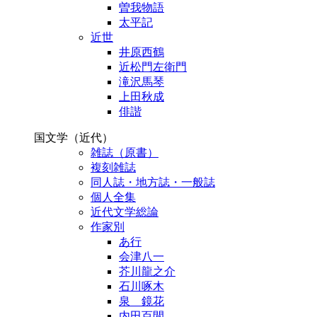
曽我物語
太平記
近世
井原西鶴
近松門左衛門
滝沢馬琴
上田秋成
俳諧
国文学（近代）
雑誌（原書）
複刻雑誌
同人誌・地方誌・一般誌
個人全集
近代文学総論
作家別
あ行
会津八一
芥川龍之介
石川啄木
泉 鏡花
内田百閒