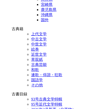
宮崎県
鹿児島県
沖縄県
国外
古典籍
上代文学
中古文学
中世文学
絵巻
近世文学
草双紙
古典芸能
和歌
連歌・俳諧・狂歌
国語学
その他
古書目録
93号古典文学特輯
95号近代文学特輯