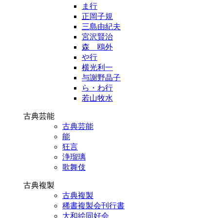
ま行
正岡子規
三島由紀夫
宮沢賢治
森 鴎外
や行
横光利一
与謝野晶子
ら・わ行
若山牧水
古典芸能
古典芸能
能
狂言
浄瑠璃
歌舞伎
古典複製
古典複製
稀書複製会刊行書
大和絵同好会