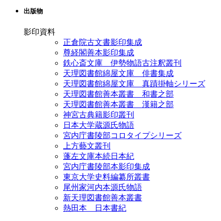
出版物
影印資料
正倉院古文書影印集成
尊経閣善本影印集成
鉄心斎文庫 伊勢物語古注釈叢刊
天理図書館綿屋文庫 俳書集成
天理図書館綿屋文庫 真蹟掛軸シリーズ
天理図書館善本叢書 和書之部
天理図書館善本叢書 漢籍之部
神宮古典籍影印叢刊
日本大学蔵源氏物語
宮内庁書陵部コロタイプシリーズ
上方藝文叢刊
蓬左文庫本続日本紀
宮内庁書陵部本影印集成
東京大学史料編纂所叢書
尾州家河内本源氏物語
新天理図書館善本叢書
熱田本 日本書紀