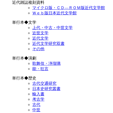
近代雑誌複刻資料
マイクロ版・ＣＤ―ＲＯＭ版近代文学館
Ｗｅｂ版日本近代文学館
単行本◆文学
上代・中古・中世文学
近世文学
近代文学
近代文学研究双書
その他
単行本◆演劇
歌舞伎・浄瑠璃
能・狂言
単行本◆歴史
古代交通研究
日本史研究叢書
輸入書
考古学
古代
中世