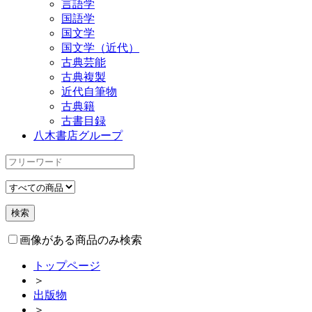
言語学
国語学
国文学
国文学（近代）
古典芸能
古典複製
近代自筆物
古典籍
古書目録
八木書店グループ
画像がある商品のみ検索
トップページ
＞
出版物
＞