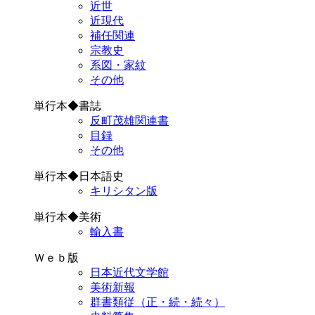
近世
近現代
補任関連
宗教史
系図・家紋
その他
単行本◆書誌
反町茂雄関連書
目録
その他
単行本◆日本語史
キリシタン版
単行本◆美術
輸入書
Ｗｅｂ版
日本近代文学館
美術新報
群書類従（正・続・続々）