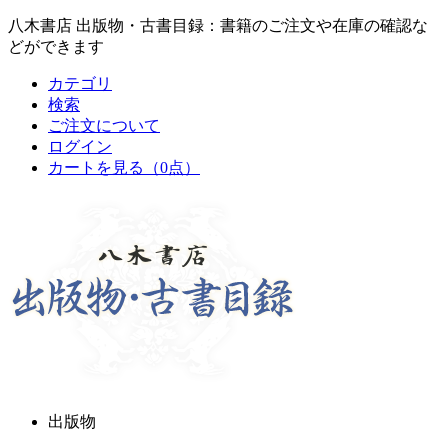
八木書店 出版物・古書目録：書籍のご注文や在庫の確認な
どができます
カテゴリ
検索
ご注文について
ログイン
カートを見る
（0点）
出版物