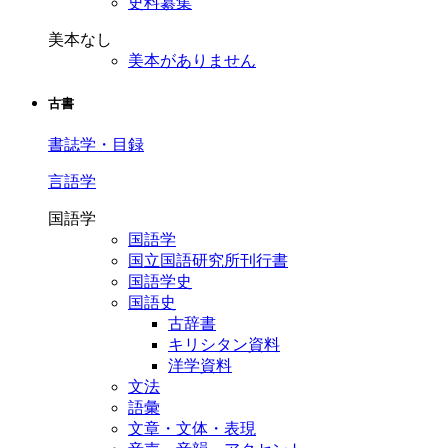
史料纂集
美本なし
美本がありません
古書
書誌学・目録
言語学
国語学
国語学
国立国語研究所刊行書
国語学史
国語史
古辞書
キリシタン資料
洋学資料
文法
語彙
文章・文体・表現