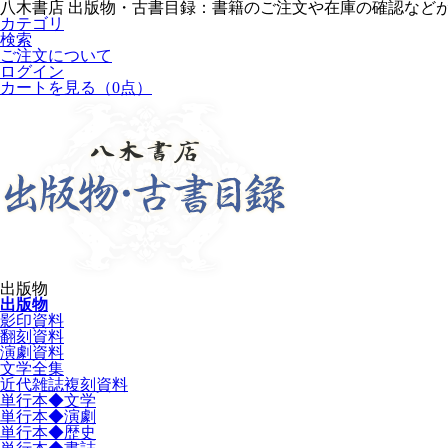
八木書店 出版物・古書目録：書籍のご注文や在庫の確認など
カテゴリ
検索
ご注文について
ログイン
カートを見る
（0点）
出版物
出版物
影印資料
翻刻資料
演劇資料
文学全集
近代雑誌複刻資料
単行本◆文学
単行本◆演劇
単行本◆歴史