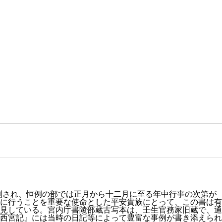
）
大別され、恒例の部では正月から十二月に至る年中行事の次第が
に行うことを重要な使命とした平安貴族にとって、この書は有
見している。宮内庁書陵部蔵古写本は、壬生官務家旧蔵で、通
西宮記』には当時の日記等によって豊富な事例が書き添えられ