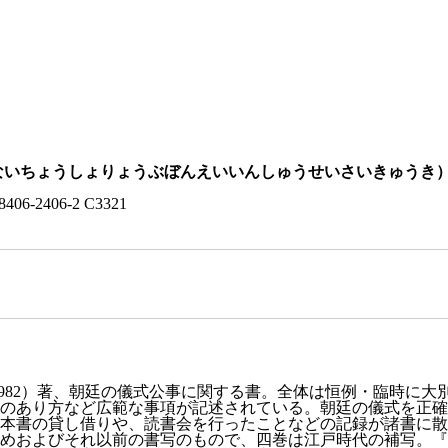
ないちょうしょりょうぶぼんえいいんしゅうせいさいきゅうき
8406-2406-2 C3321
-982）著、朝廷の儀式公事に関する書。全体は恒例・臨時に
のあり方など広範な事項が記述されている。朝廷の儀式を正確
本書の貸し借りや、読書会を行ったことなどの記録が諸書に散
めおよびそれ以前の書写のもので、四巻は江戸時代の補写。『