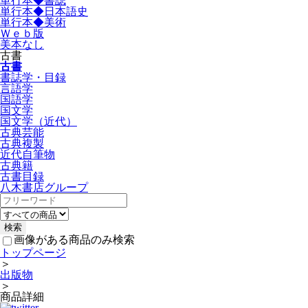
単行本◆書誌
単行本◆日本語史
単行本◆美術
Ｗｅｂ版
美本なし
古書
古書
書誌学・目録
言語学
国語学
国文学
国文学（近代）
古典芸能
古典複製
近代自筆物
古典籍
古書目録
八木書店グループ
画像がある商品のみ検索
トップページ
＞
出版物
＞
商品詳細