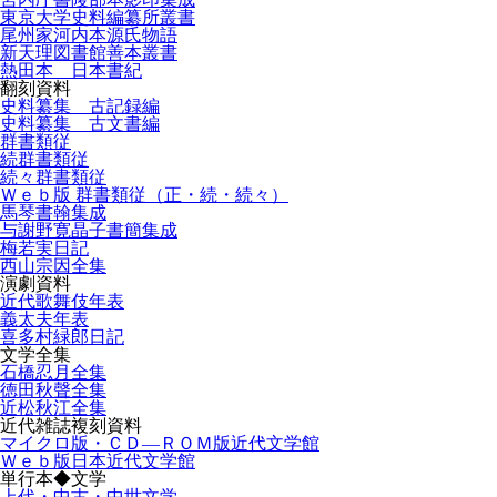
東京大学史料編纂所叢書
尾州家河内本源氏物語
新天理図書館善本叢書
熱田本 日本書紀
翻刻資料
史料纂集 古記録編
史料纂集 古文書編
群書類従
続群書類従
続々群書類従
Ｗｅｂ版 群書類従（正・続・続々）
馬琴書翰集成
与謝野寛晶子書簡集成
梅若実日記
西山宗因全集
演劇資料
近代歌舞伎年表
義太夫年表
喜多村緑郎日記
文学全集
石橋忍月全集
徳田秋聲全集
近松秋江全集
近代雑誌複刻資料
マイクロ版・ＣＤ―ＲＯＭ版近代文学館
Ｗｅｂ版日本近代文学館
単行本◆文学
上代・中古・中世文学