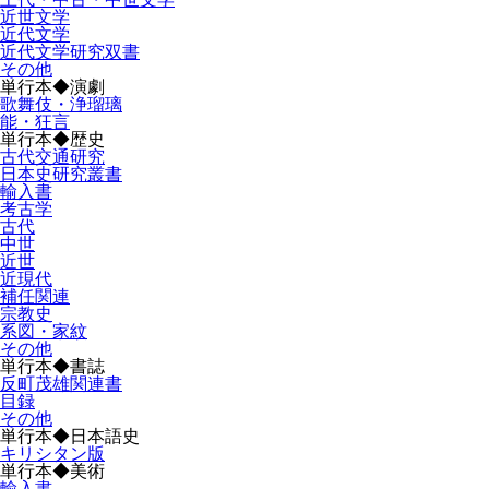
近世文学
近代文学
近代文学研究双書
その他
単行本◆演劇
歌舞伎・浄瑠璃
能・狂言
単行本◆歴史
古代交通研究
日本史研究叢書
輸入書
考古学
古代
中世
近世
近現代
補任関連
宗教史
系図・家紋
その他
単行本◆書誌
反町茂雄関連書
目録
その他
単行本◆日本語史
キリシタン版
単行本◆美術
輸入書