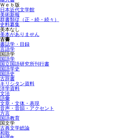
Ｗｅｂ版
日本近代文学館
美術新報
群書類従（正・続・続々）
史料纂集
美本なし
美本がありません
古書
書誌学・目録
言語学
国語学
国語学
国立国語研究所刊行書
国語学史
国語史
古辞書
キリシタン資料
洋学資料
文法
語彙
文章・文体・表現
音声・音韻・アクセント
方言
国語教育
国文学
古典文学総論
和歌
勅撰集