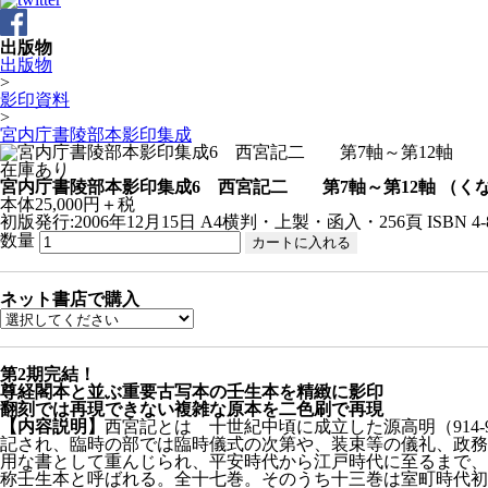
出版物
出版物
>
影印資料
>
宮内庁書陵部本影印集成
在庫あり
宮内庁書陵部本影印集成6 西宮記二 第7軸～第12軸
（く
本体25,000円＋税
初版発行:2006年12月15日
A4横判・上製・函入・256頁
ISBN 4-
数量
ネット書店で購入
第2期完結！
尊経閣本と並ぶ重要古写本の壬生本を精緻に影印
翻刻では再現できない複雑な原本を二色刷で再現
【内容説明】
西宮記とは 十世紀中頃に成立した源高明（914
記され、臨時の部では臨時儀式の次第や、装束等の儀礼、政務
用な書として重んじられ、平安時代から江戸時代に至るまで、
称壬生本と呼ばれる。全十七巻。そのうち十三巻は室町時代初