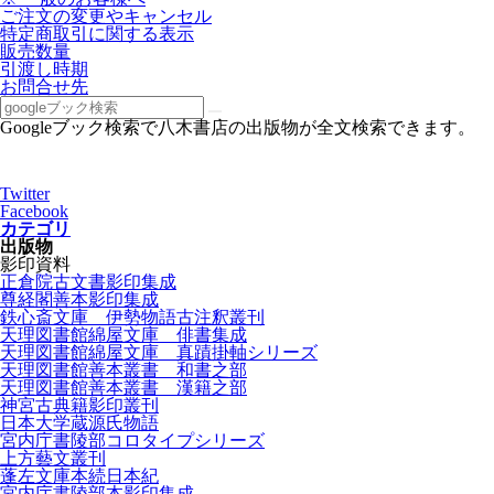
ご注文の変更やキャンセル
特定商取引に関する表示
販売数量
引渡し時期
お問合せ先
Googleブック検索で八木書店の出版物が全文検索できます。
Twitter
Facebook
カテゴリ
出版物
影印資料
正倉院古文書影印集成
尊経閣善本影印集成
鉄心斎文庫 伊勢物語古注釈叢刊
天理図書館綿屋文庫 俳書集成
天理図書館綿屋文庫 真蹟掛軸シリーズ
天理図書館善本叢書 和書之部
天理図書館善本叢書 漢籍之部
神宮古典籍影印叢刊
日本大学蔵源氏物語
宮内庁書陵部コロタイプシリーズ
上方藝文叢刊
蓬左文庫本続日本紀
宮内庁書陵部本影印集成