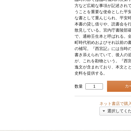
方など広範な事項が記述され
うことを重要な使命とした平
な書として重んじられ、平安
本書の貸し借りや、読書会を
散見している。宮内庁書陵部
で、通称壬生本と呼ばれる。
町時代初めおよびそれ以前の
の補写。『西宮記』には当時
書き添えられていて、後人の
が、これを勘物という。『西
逸文が含まれており、本文と
史料を提供する。
数量
ネット書店で購