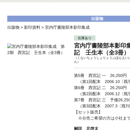
出版物
出版物
>
影印資料
>
宮内庁書陵部本影印集成
在庫あり
宮内庁書陵部本影印
記 壬生本（全3冊）
（くないちょうしょりょうぶぼんえい
ん）
第5冊 西宮記 一 26,250円
（第1回配本 2006.10〔既
第6冊 西宮記 二 26,250円
（第2回配本 2006.12〔既
第7冊 西宮記 三 予価26,25
（第3回配本 2007.3〔既
【セット販売】
※分売ご希望の方は小社まで
解説 北啓太