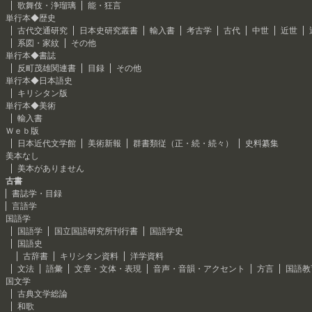
歌舞伎・浄瑠璃
能・狂言
単行本◆歴史
古代交通研究
日本史研究叢書
輸入書
考古学
古代
中世
近世
系図・家紋
その他
単行本◆書誌
反町茂雄関連書
目録
その他
単行本◆日本語史
キリシタン版
単行本◆美術
輸入書
Ｗｅｂ版
日本近代文学館
美術新報
群書類従（正・続・続々）
史料纂集
美本なし
美本がありません
古書
書誌学・目録
言語学
国語学
国語学
国立国語研究所刊行書
国語学史
国語史
古辞書
キリシタン資料
洋学資料
文法
語彙
文章・文体・表現
音声・音韻・アクセント
方言
国語教
国文学
古典文学総論
和歌