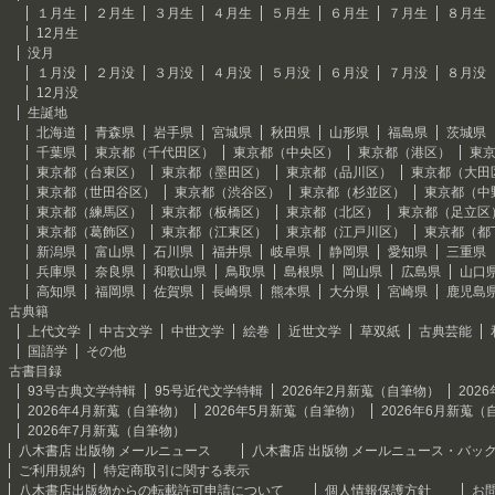
１月生
２月生
３月生
４月生
５月生
６月生
７月生
８月生
12月生
没月
１月没
２月没
３月没
４月没
５月没
６月没
７月没
８月没
12月没
生誕地
北海道
青森県
岩手県
宮城県
秋田県
山形県
福島県
茨城県
千葉県
東京都（千代田区）
東京都（中央区）
東京都（港区）
東
東京都（台東区）
東京都（墨田区）
東京都（品川区）
東京都（大田
東京都（世田谷区）
東京都（渋谷区）
東京都（杉並区）
東京都（中
東京都（練馬区）
東京都（板橋区）
東京都（北区）
東京都（足立区
東京都（葛飾区）
東京都（江東区）
東京都（江戸川区）
東京都（都
新潟県
富山県
石川県
福井県
岐阜県
静岡県
愛知県
三重県
兵庫県
奈良県
和歌山県
鳥取県
島根県
岡山県
広島県
山口
高知県
福岡県
佐賀県
長崎県
熊本県
大分県
宮崎県
鹿児島
古典籍
上代文学
中古文学
中世文学
絵巻
近世文学
草双紙
古典芸能
国語学
その他
古書目録
93号古典文学特輯
95号近代文学特輯
2026年2月新蒐（自筆物）
202
2026年4月新蒐（自筆物）
2026年5月新蒐（自筆物）
2026年6月新蒐（
2026年7月新蒐（自筆物）
八木書店 出版物 メールニュース
八木書店 出版物 メールニュース・バッ
ご利用規約
特定商取引に関する表示
八木書店出版物からの転載許可申請について
個人情報保護方針
お