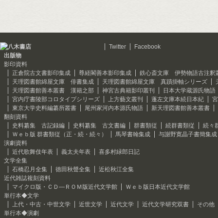
Twitter
Facebook
出版物
影印資料
正倉院古文書影印集成
尊経閣善本影印集成
鉄心斎文庫 伊勢物語古注釈
天理図書館綿屋文庫 俳書集成
天理図書館綿屋文庫 真蹟掛軸シリーズ
天理図書館善本叢書 漢籍之部
神宮古典籍影印叢刊
日本大学蔵源氏物語
宮内庁書陵部コロタイプシリーズ
上方藝文叢刊
蓬左文庫本続日本紀
宮
東京大学史料編纂所叢書
尾州家河内本源氏物語
新天理図書館善本叢書
翻刻資料
史料纂集 古記録編
史料纂集 古文書編
群書類従
続群書類従
続々
Ｗｅｂ版 群書類従（正・続・続々）
馬琴書翰集成
与謝野寛晶子書簡集成
演劇資料
近代歌舞伎年表
義太夫年表
喜多村緑郎日記
文学全集
石橋忍月全集
徳田秋聲全集
近松秋江全集
近代雑誌複刻資料
マイクロ版・ＣＤ―ＲＯＭ版近代文学館
Ｗｅｂ版日本近代文学館
単行本◆文学
上代・中古・中世文学
近世文学
近代文学
近代文学研究双書
その他
単行本◆演劇