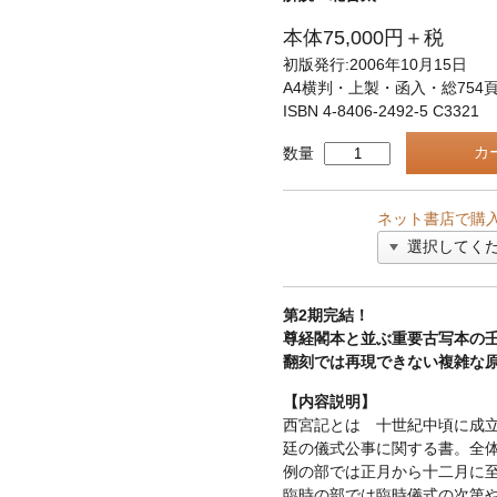
本体75,000円＋税
初版発行:2006年10月15日
A4横判・上製・函入・総754
ISBN 4-8406-2492-5 C3321
数量
ネット書店で購
第2期完結！
尊経閣本と並ぶ重要古写本の
翻刻では再現できない複雑な
【内容説明】
西宮記とは 十世紀中頃に成立し
廷の儀式公事に関する書。全
例の部では正月から十二月に
臨時の部では臨時儀式の次第