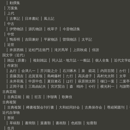
勅撰集
万葉集
上代
古事記
日本書紀
風土記
中古
伊勢物語
源氏物語
枕草子
今昔物語集
中世
鴨長明
吉田兼好
平家物語
曽我物語
太平記
近世
井原西鶴
近松門左衛門
滝沢馬琴
上田秋成
俳諧
国文学（近代）
雑誌（原書）
複刻雑誌
同人誌・地方誌・一般誌
個人全集
近代文学
作家別
あ行
会津八一
芥川龍之介
石川啄木
泉 鏡花
内田百閒
か行
斎藤茂吉
志賀直哉
島崎藤村
た行
高浜虚子
高村光太郎
太宰 
永井荷風
中原中也
夏目漱石
は行
萩原朔太郎
樋口一葉
二葉亭
正岡子規
三島由紀夫
宮沢賢治
森 鴎外
や行
横光利一
与謝野
古典芸能
古典芸能
能
狂言
浄瑠璃
歌舞伎
古典複製
古典複製
稀書複製会刊行書
大和絵同好会
古典保存会
尊経閣叢刊
近代自筆物
形状
草稿類
書簡類
葉書類
書画類
色紙類
短冊類
生月