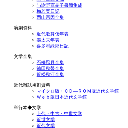
与謝野寛晶子書簡集成
梅若実日記
西山宗因全集
演劇資料
近代歌舞伎年表
義太夫年表
喜多村緑郎日記
文学全集
石橋忍月全集
徳田秋聲全集
近松秋江全集
近代雑誌複刻資料
マイクロ版・ＣＤ―ＲＯＭ版近代文学館
Ｗｅｂ版日本近代文学館
単行本◆文学
上代・中古・中世文学
近世文学
近代文学