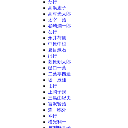
た行
高浜虚子
高村光太郎
太宰 治
谷崎潤一郎
な行
永井荷風
中原中也
夏目漱石
は行
萩原朔太郎
樋口一葉
二葉亭四迷
堀 辰雄
ま行
正岡子規
三島由紀夫
宮沢賢治
森 鴎外
や行
横光利一
与謝野晶子