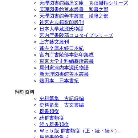
天理図書館綿屋文庫 真蹟掛軸シリーズ
天理図書館善本叢書 和書之部
天理図書館善本叢書 漢籍之部
神宮古典籍影印叢刊
日本大学蔵源氏物語
宮内庁書陵部コロタイプシリーズ
上方藝文叢刊
蓬左文庫本続日本紀
宮内庁書陵部本影印集成
東京大学史料編纂所叢書
尾州家河内本源氏物語
新天理図書館善本叢書
熱田本 日本書紀
翻刻資料
史料纂集 古記録編
史料纂集 古文書編
群書類従
続群書類従
続々群書類従
Ｗｅｂ版 群書類従（正・続・続々）
馬琴書翰集成