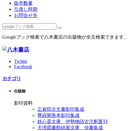
販売数量
引渡し時期
お問合せ先
Googleブック検索で八木書店の出版物が全文検索できます。
Twitter
Facebook
カテゴリ
出版物
影印資料
正倉院古文書影印集成
尊経閣善本影印集成
鉄心斎文庫 伊勢物語古注釈叢刊
天理図書館綿屋文庫 俳書集成