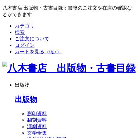
八木書店 出版物・古書目録：書籍のご注文や在庫の確認な
どができます
カテゴリ
検索
ご注文について
ログイン
カートを見る
（0点）
出版物
出版物
影印資料
翻刻資料
演劇資料
文学全集