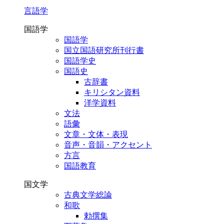
言語学
国語学
国語学
国立国語研究所刊行書
国語学史
国語史
古辞書
キリシタン資料
洋学資料
文法
語彙
文章・文体・表現
音声・音韻・アクセント
方言
国語教育
国文学
古典文学総論
和歌
勅撰集