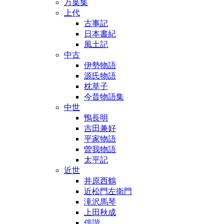
万葉集
上代
古事記
日本書紀
風土記
中古
伊勢物語
源氏物語
枕草子
今昔物語集
中世
鴨長明
吉田兼好
平家物語
曽我物語
太平記
近世
井原西鶴
近松門左衛門
滝沢馬琴
上田秋成
俳諧