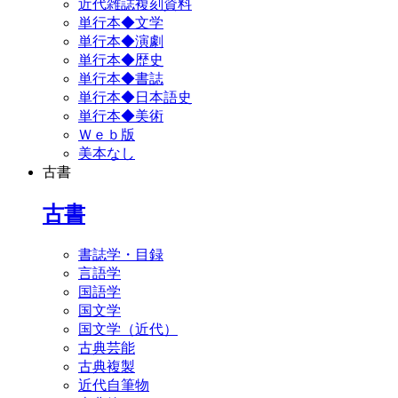
近代雑誌複刻資料
単行本◆文学
単行本◆演劇
単行本◆歴史
単行本◆書誌
単行本◆日本語史
単行本◆美術
Ｗｅｂ版
美本なし
古書
古書
書誌学・目録
言語学
国語学
国文学
国文学（近代）
古典芸能
古典複製
近代自筆物