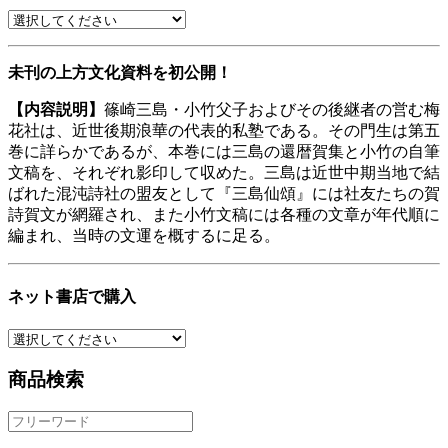
未刊の上方文化資料を初公開！
【内容説明】
篠崎三島・小竹父子およびその後継者の営む梅
花社は、近世後期浪華の代表的私塾である。その門生は第五
巻に詳らかであるが、本巻には三島の還暦賀集と小竹の自筆
文稿を、それぞれ影印して収めた。三島は近世中期当地で結
ばれた混沌詩社の盟友として『三島仙頌』には社友たちの賀
詩賀文が網羅され、また小竹文稿には各種の文章が年代順に
編まれ、当時の文運を概するに足る。
ネット書店で購入
商品検索