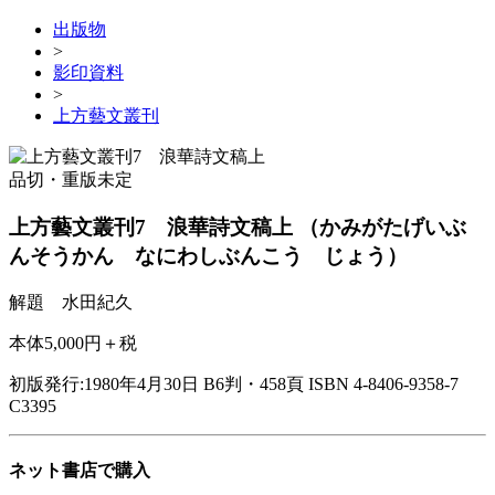
出版物
>
影印資料
>
上方藝文叢刊
品切・重版未定
上方藝文叢刊7 浪華詩文稿上
（かみがたげいぶ
んそうかん なにわしぶんこう じょう）
解題 水田紀久
本体5,000円＋税
初版発行:1980年4月30日
B6判・458頁
ISBN 4-8406-9358-7
C3395
ネット書店で購入