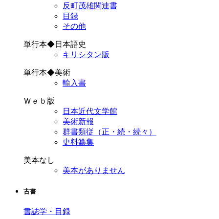
反町茂雄関連書
目録
その他
単行本◆日本語史
キリシタン版
単行本◆美術
輸入書
Ｗｅｂ版
日本近代文学館
美術新報
群書類従（正・続・続々）
史料纂集
美本なし
美本がありません
古書
書誌学・目録