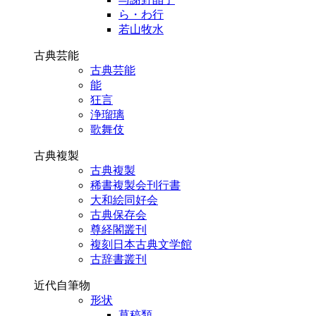
ら・わ行
若山牧水
古典芸能
古典芸能
能
狂言
浄瑠璃
歌舞伎
古典複製
古典複製
稀書複製会刊行書
大和絵同好会
古典保存会
尊経閣叢刊
複刻日本古典文学館
古辞書叢刊
近代自筆物
形状
草稿類