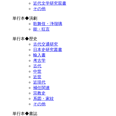
近代文学研究双書
その他
単行本◆演劇
歌舞伎・浄瑠璃
能・狂言
単行本◆歴史
古代交通研究
日本史研究叢書
輸入書
考古学
古代
中世
近世
近現代
補任関連
宗教史
系図・家紋
その他
単行本◆書誌