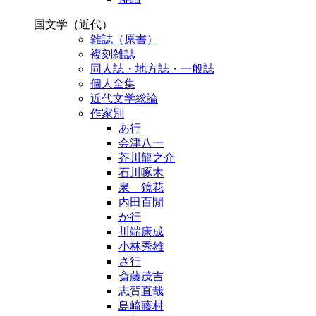
国文学（近代）
雑誌（原書）
複刻雑誌
同人誌・地方誌・一般誌
個人全集
近代文学総論
作家別
あ行
会津八一
芥川龍之介
石川啄木
泉 鏡花
内田百閒
か行
川端康成
小林秀雄
さ行
斎藤茂吉
志賀直哉
島崎藤村