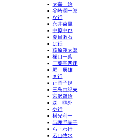
太宰 治
谷崎潤一郎
な行
永井荷風
中原中也
夏目漱石
は行
萩原朔太郎
樋口一葉
二葉亭四迷
堀 辰雄
ま行
正岡子規
三島由紀夫
宮沢賢治
森 鴎外
や行
横光利一
与謝野晶子
ら・わ行
若山牧水