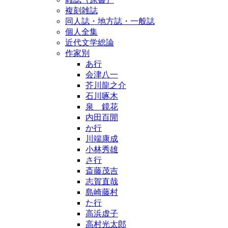
複刻雑誌
同人誌・地方誌・一般誌
個人全集
近代文学総論
作家別
あ行
会津八一
芥川龍之介
石川啄木
泉 鏡花
内田百閒
か行
川端康成
小林秀雄
さ行
斎藤茂吉
志賀直哉
島崎藤村
た行
高浜虚子
高村光太郎