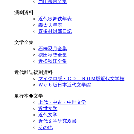
西山宗因全集
演劇資料
近代歌舞伎年表
義太夫年表
喜多村緑郎日記
文学全集
石橋忍月全集
徳田秋聲全集
近松秋江全集
近代雑誌複刻資料
マイクロ版・ＣＤ―ＲＯＭ版近代文学館
Ｗｅｂ版日本近代文学館
単行本◆文学
上代・中古・中世文学
近世文学
近代文学
近代文学研究双書
その他