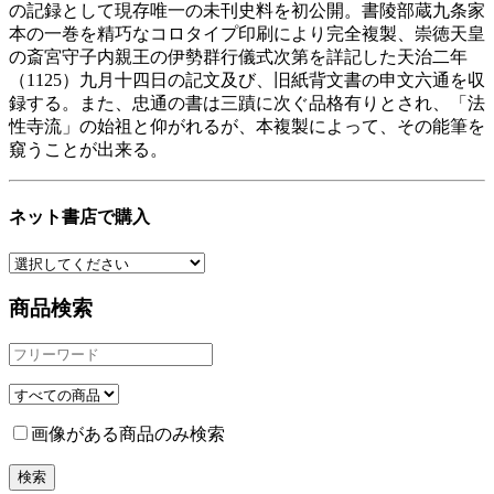
の記録として現存唯一の未刊史料を初公開。書陵部蔵九条家
本の一巻を精巧なコロタイプ印刷により完全複製、崇徳天皇
の斎宮守子内親王の伊勢群行儀式次第を詳記した天治二年
（1125）九月十四日の記文及び、旧紙背文書の申文六通を収
録する。また、忠通の書は三蹟に次ぐ品格有りとされ、「法
性寺流」の始祖と仰がれるが、本複製によって、その能筆を
窺うことが出来る。
ネット書店で購入
商品検索
画像がある商品のみ検索