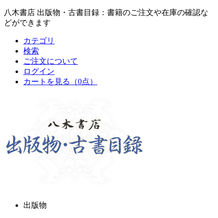
八木書店 出版物・古書目録：書籍のご注文や在庫の確認な
どができます
カテゴリ
検索
ご注文について
ログイン
カートを見る
（0点）
出版物