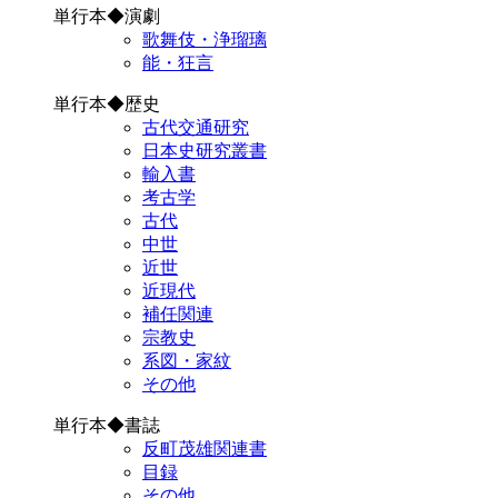
単行本◆演劇
歌舞伎・浄瑠璃
能・狂言
単行本◆歴史
古代交通研究
日本史研究叢書
輸入書
考古学
古代
中世
近世
近現代
補任関連
宗教史
系図・家紋
その他
単行本◆書誌
反町茂雄関連書
目録
その他