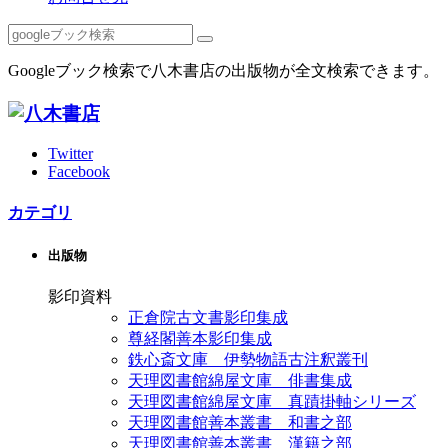
Googleブック検索で八木書店の出版物が全文検索できます。
Twitter
Facebook
カテゴリ
出版物
影印資料
正倉院古文書影印集成
尊経閣善本影印集成
鉄心斎文庫 伊勢物語古注釈叢刊
天理図書館綿屋文庫 俳書集成
天理図書館綿屋文庫 真蹟掛軸シリーズ
天理図書館善本叢書 和書之部
天理図書館善本叢書 漢籍之部