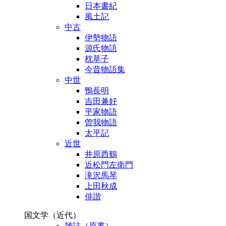
日本書紀
風土記
中古
伊勢物語
源氏物語
枕草子
今昔物語集
中世
鴨長明
吉田兼好
平家物語
曽我物語
太平記
近世
井原西鶴
近松門左衛門
滝沢馬琴
上田秋成
俳諧
国文学（近代）
雑誌（原書）