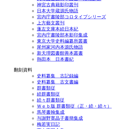
神宮古典籍影印叢刊
日本大学蔵源氏物語
宮内庁書陵部コロタイプシリーズ
上方藝文叢刊
蓬左文庫本続日本紀
宮内庁書陵部本影印集成
東京大学史料編纂所叢書
尾州家河内本源氏物語
新天理図書館善本叢書
熱田本 日本書紀
翻刻資料
史料纂集 古記録編
史料纂集 古文書編
群書類従
続群書類従
続々群書類従
Ｗｅｂ版 群書類従（正・続・続々）
馬琴書翰集成
与謝野寛晶子書簡集成
梅若実日記