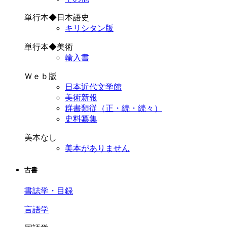
単行本◆日本語史
キリシタン版
単行本◆美術
輸入書
Ｗｅｂ版
日本近代文学館
美術新報
群書類従（正・続・続々）
史料纂集
美本なし
美本がありません
古書
書誌学・目録
言語学