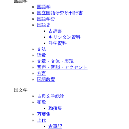
国語学
国語学
国立国語研究所刊行書
国語学史
国語史
古辞書
キリシタン資料
洋学資料
文法
語彙
文章・文体・表現
音声・音韻・アクセント
方言
国語教育
国文学
古典文学総論
和歌
勅撰集
万葉集
上代
古事記