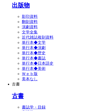
出版物
影印資料
翻刻資料
演劇資料
文学全集
近代雑誌複刻資料
単行本◆文学
単行本◆演劇
単行本◆歴史
単行本◆書誌
単行本◆日本語史
単行本◆美術
Ｗｅｂ版
美本なし
古書
古書
書誌学・目録