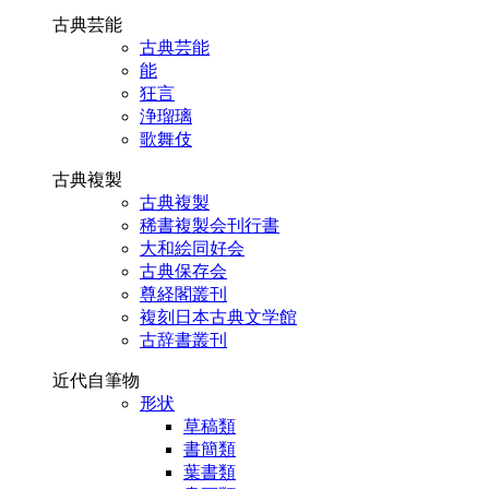
古典芸能
古典芸能
能
狂言
浄瑠璃
歌舞伎
古典複製
古典複製
稀書複製会刊行書
大和絵同好会
古典保存会
尊経閣叢刊
複刻日本古典文学館
古辞書叢刊
近代自筆物
形状
草稿類
書簡類
葉書類