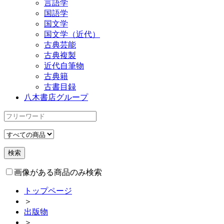
言語学
国語学
国文学
国文学（近代）
古典芸能
古典複製
近代自筆物
古典籍
古書目録
八木書店グループ
画像がある商品のみ検索
トップページ
＞
出版物
＞