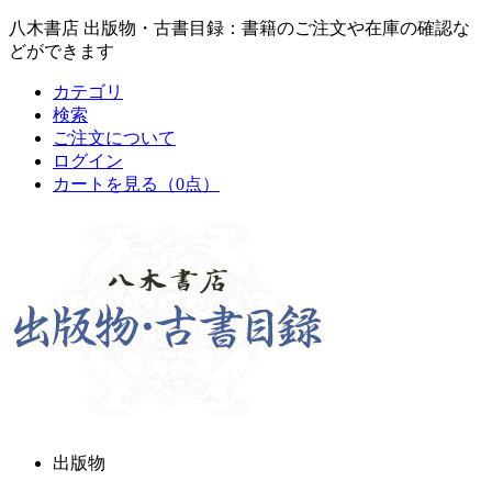
八木書店 出版物・古書目録：書籍のご注文や在庫の確認な
どができます
カテゴリ
検索
ご注文について
ログイン
カートを見る
（0点）
出版物