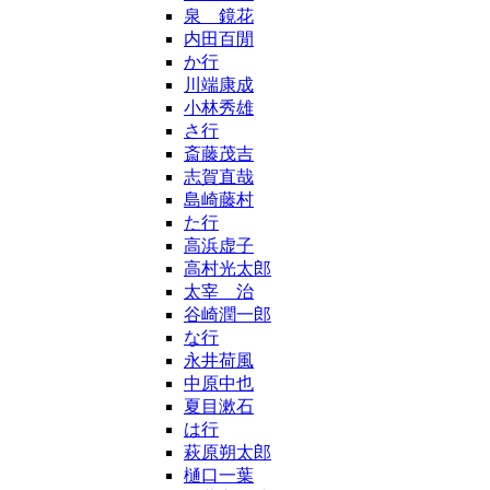
泉 鏡花
内田百閒
か行
川端康成
小林秀雄
さ行
斎藤茂吉
志賀直哉
島崎藤村
た行
高浜虚子
高村光太郎
太宰 治
谷崎潤一郎
な行
永井荷風
中原中也
夏目漱石
は行
萩原朔太郎
樋口一葉