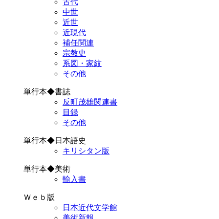
古代
中世
近世
近現代
補任関連
宗教史
系図・家紋
その他
単行本◆書誌
反町茂雄関連書
目録
その他
単行本◆日本語史
キリシタン版
単行本◆美術
輸入書
Ｗｅｂ版
日本近代文学館
美術新報