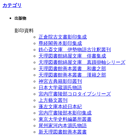
カテゴリ
出版物
影印資料
正倉院古文書影印集成
尊経閣善本影印集成
鉄心斎文庫 伊勢物語古注釈叢刊
天理図書館綿屋文庫 俳書集成
天理図書館綿屋文庫 真蹟掛軸シリーズ
天理図書館善本叢書 和書之部
天理図書館善本叢書 漢籍之部
神宮古典籍影印叢刊
日本大学蔵源氏物語
宮内庁書陵部コロタイプシリーズ
上方藝文叢刊
蓬左文庫本続日本紀
宮内庁書陵部本影印集成
東京大学史料編纂所叢書
尾州家河内本源氏物語
新天理図書館善本叢書