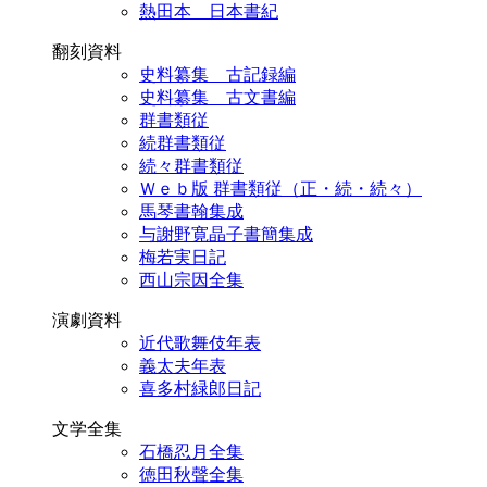
熱田本 日本書紀
翻刻資料
史料纂集 古記録編
史料纂集 古文書編
群書類従
続群書類従
続々群書類従
Ｗｅｂ版 群書類従（正・続・続々）
馬琴書翰集成
与謝野寛晶子書簡集成
梅若実日記
西山宗因全集
演劇資料
近代歌舞伎年表
義太夫年表
喜多村緑郎日記
文学全集
石橋忍月全集
徳田秋聲全集