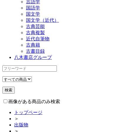
言語学
国語学
国文学
国文学（近代）
古典芸能
古典複製
近代自筆物
古典籍
古書目録
八木書店グループ
画像がある商品のみ検索
トップページ
＞
出版物
＞