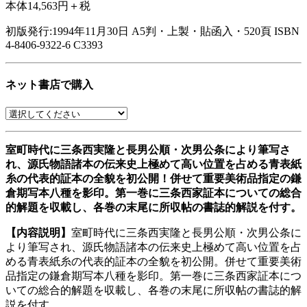
本体14,563円＋税
初版発行:1994年11月30日
A5判・上製・貼函入・520頁
ISBN
4-8406-9322-6 C3393
ネット書店で購入
室町時代に三条西実隆と長男公順・次男公条により筆写さ
れ、源氏物語諸本の伝来史上極めて高い位置を占める青表紙
糸の代表的証本の全貌を初公開！併せて重要美術品指定の鎌
倉期写本八種を影印。第一巻に三条西家証本についての総合
的解題を収載し、各巻の末尾に所収帖の書誌的解説を付す。
【内容説明】
室町時代に三条西実隆と長男公順・次男公条に
より筆写され、源氏物語諸本の伝来史上極めて高い位置を占
める青表紙糸の代表的証本の全貌を初公開。併せて重要美術
品指定の鎌倉期写本八種を影印。第一巻に三条西家証本につ
いての総合的解題を収載し、各巻の末尾に所収帖の書誌的解
説を付す。