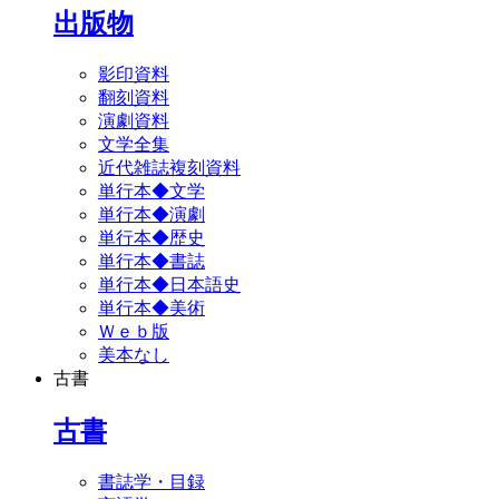
出版物
影印資料
翻刻資料
演劇資料
文学全集
近代雑誌複刻資料
単行本◆文学
単行本◆演劇
単行本◆歴史
単行本◆書誌
単行本◆日本語史
単行本◆美術
Ｗｅｂ版
美本なし
古書
古書
書誌学・目録