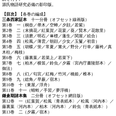
源氏物語研究必備の影印版。
【目次】
【各巻の編成】
三条西家証本
十一分冊（オフセット線画版）
第1巻 一（桐壺／帚木／空蝉／夕顔／若紫）
第2巻 二（末摘花／紅葉賀／花宴／葵／賢木／花散里）
第3巻 三（須磨／明石／〓標／蓬生／関屋／絵合）
第4巻 四（松風／薄雲／朝顔／少女／玉鬘／初音）
第5巻 五（胡蝶／蛍／常夏／篝火／野分／行幸／藤袴／真
木柱／梅枝）
第6巻 六（藤裏葉／若菜上／若菜下）
第7巻 七（柏木／横笛／鈴虫／夕霧〈宮内庁書陵部本〉／
御法）
第8巻 八（幻／匂宮／紅梅／竹河／橋姫／椎本）
第9巻 九（総角／早蕨／宿木）
第10巻 十（東屋／浮舟）
第11巻 十一（蜻蛉／手習／夢浮橋）
鎌倉期諸本集
二分冊（オフセット網目版）
第12巻 一（紅葉賀／松風〈青表紙本〉／松風〈河内本〉／
藤裏葉〈河内本〉／柏木〈河内本〉／鈴虫〈青表紙本〉）
第13巻 二（夕霧／宿木）