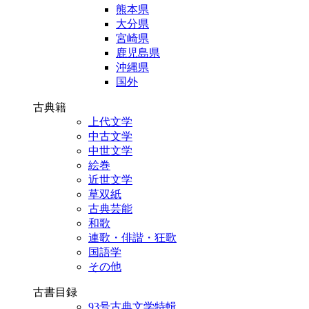
熊本県
大分県
宮崎県
鹿児島県
沖縄県
国外
古典籍
上代文学
中古文学
中世文学
絵巻
近世文学
草双紙
古典芸能
和歌
連歌・俳諧・狂歌
国語学
その他
古書目録
93号古典文学特輯