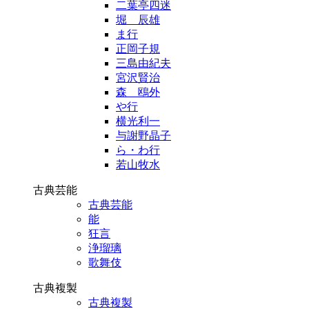
二葉亭四迷
堀 辰雄
ま行
正岡子規
三島由紀夫
宮沢賢治
森 鴎外
や行
横光利一
与謝野晶子
ら・わ行
若山牧水
古典芸能
古典芸能
能
狂言
浄瑠璃
歌舞伎
古典複製
古典複製