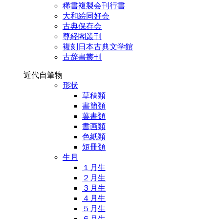
稀書複製会刊行書
大和絵同好会
古典保存会
尊経閣叢刊
複刻日本古典文学館
古辞書叢刊
近代自筆物
形状
草稿類
書簡類
葉書類
書画類
色紙類
短冊類
生月
１月生
２月生
３月生
４月生
５月生
６月生