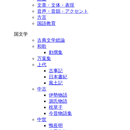
文章・文体・表現
音声・音韻・アクセント
方言
国語教育
国文学
古典文学総論
和歌
勅撰集
万葉集
上代
古事記
日本書紀
風土記
中古
伊勢物語
源氏物語
枕草子
今昔物語集
中世
鴨長明