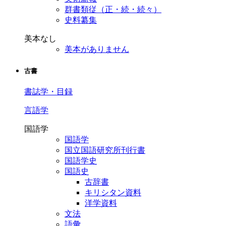
群書類従（正・続・続々）
史料纂集
美本なし
美本がありません
古書
書誌学・目録
言語学
国語学
国語学
国立国語研究所刊行書
国語学史
国語史
古辞書
キリシタン資料
洋学資料
文法
語彙