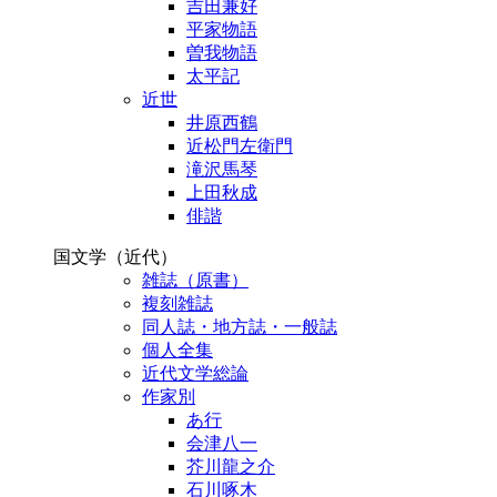
吉田兼好
平家物語
曽我物語
太平記
近世
井原西鶴
近松門左衛門
滝沢馬琴
上田秋成
俳諧
国文学（近代）
雑誌（原書）
複刻雑誌
同人誌・地方誌・一般誌
個人全集
近代文学総論
作家別
あ行
会津八一
芥川龍之介
石川啄木