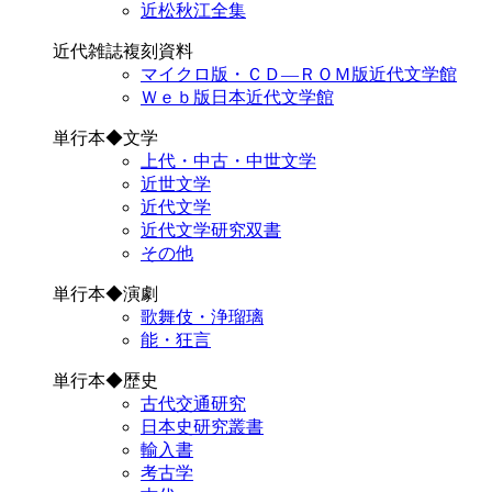
近松秋江全集
近代雑誌複刻資料
マイクロ版・ＣＤ―ＲＯＭ版近代文学館
Ｗｅｂ版日本近代文学館
単行本◆文学
上代・中古・中世文学
近世文学
近代文学
近代文学研究双書
その他
単行本◆演劇
歌舞伎・浄瑠璃
能・狂言
単行本◆歴史
古代交通研究
日本史研究叢書
輸入書
考古学