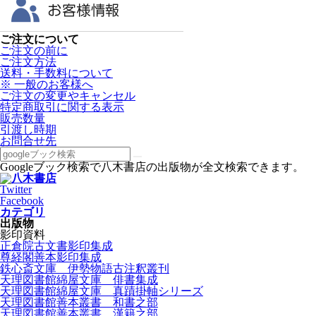
ご注文について
ご注文の前に
ご注文方法
送料・手数料について
※ 一般のお客様へ
ご注文の変更やキャンセル
特定商取引に関する表示
販売数量
引渡し時期
お問合せ先
Googleブック検索で八木書店の出版物が全文検索できます。
Twitter
Facebook
カテゴリ
出版物
影印資料
正倉院古文書影印集成
尊経閣善本影印集成
鉄心斎文庫 伊勢物語古注釈叢刊
天理図書館綿屋文庫 俳書集成
天理図書館綿屋文庫 真蹟掛軸シリーズ
天理図書館善本叢書 和書之部
天理図書館善本叢書 漢籍之部