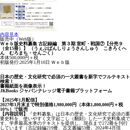
内容見本
販売中（Web版）
Ｗｅｂ版史料纂集 古記録編 第３期 室町・戦国⑦【分売９
（全15冊）】
（うぇぶばんしりょうさんしゅう こきろくへ
ん むろまち・せんごく）
本体500,000円＋税
初版発行:2025年1月10日
Ｗｅｂ版
日本の歴史・文化研究で必須の一大叢書を新字でフルテキスト
検索！
書籍紙面を画像表示！
JKBooks ジャパンナレッジ電子書籍プラットフォーム
【2025年1月配信】
2027年3月末まで特別価格1,980,000円（本体1,800,000円＋税
10%）で販売
【内容説明】
『史料纂集』は日本の歴史・文化研究で必須の重
要史料を、使いやすく文字起こし（翻刻）した一大史料集成で
す。学界最高水準のテキストを提供し、現在まで272冊を刊行
しています（古記録編219冊、古文書編53冊。2024年4月現