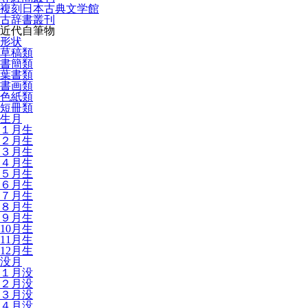
複刻日本古典文学館
古辞書叢刊
近代自筆物
形状
草稿類
書簡類
葉書類
書画類
色紙類
短冊類
生月
１月生
２月生
３月生
４月生
５月生
６月生
７月生
８月生
９月生
10月生
11月生
12月生
没月
１月没
２月没
３月没
４月没