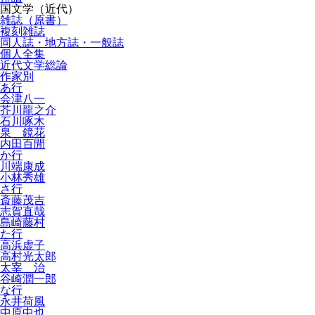
国文学（近代）
雑誌（原書）
複刻雑誌
同人誌・地方誌・一般誌
個人全集
近代文学総論
作家別
あ行
会津八一
芥川龍之介
石川啄木
泉 鏡花
内田百閒
か行
川端康成
小林秀雄
さ行
斎藤茂吉
志賀直哉
島崎藤村
た行
高浜虚子
高村光太郎
太宰 治
谷崎潤一郎
な行
永井荷風
中原中也