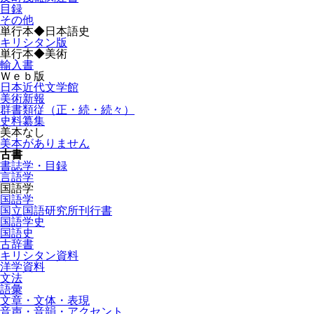
目録
その他
単行本◆日本語史
キリシタン版
単行本◆美術
輸入書
Ｗｅｂ版
日本近代文学館
美術新報
群書類従（正・続・続々）
史料纂集
美本なし
美本がありません
古書
書誌学・目録
言語学
国語学
国語学
国立国語研究所刊行書
国語学史
国語史
古辞書
キリシタン資料
洋学資料
文法
語彙
文章・文体・表現
音声・音韻・アクセント