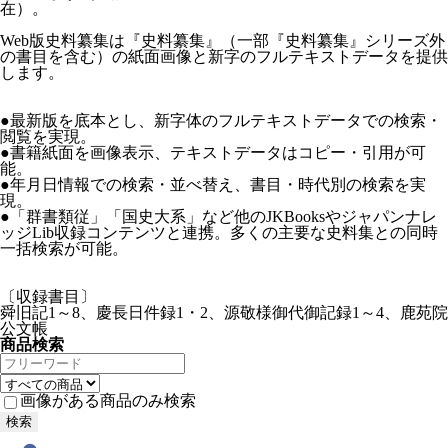
在）。
Web版史料纂集は『史料纂集』（一部『史料纂集』シリーズ外
の書目を含む）の紙面画像と新字のフルテキストデータを提供
します。
●最新版を底本とし、新字体のフルテキストデータでの検索・
閲覧を実現。
●書籍紙面を画像表示、テキストデータはコピー・引用が可
能。
●年月日情報での検索・並べ替え、書目・時代別の検索を実
現。
●「群書類従」「国史大系」など他のJKBooksやジャパンナレ
ッジLib収録コンテンツと連携。多くの主要な史料集との同時
一括検索が可能。
〔収録書目〕
舜旧記1～8、慶長日件録1・2、源敬様御代御記録1～4、鹿苑院
公文帳
商品検索
画像がある商品のみ検索