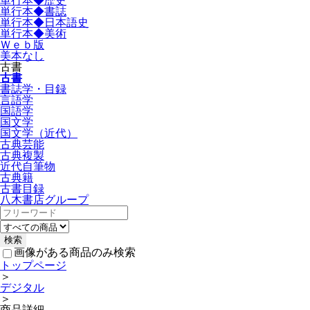
単行本◆歴史
単行本◆書誌
単行本◆日本語史
単行本◆美術
Ｗｅｂ版
美本なし
古書
古書
書誌学・目録
言語学
国語学
国文学
国文学（近代）
古典芸能
古典複製
近代自筆物
古典籍
古書目録
八木書店グループ
画像がある商品のみ検索
トップページ
＞
デジタル
＞
商品詳細