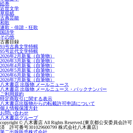
絵巻
近世文学
草双紙
古典芸能
和歌
連歌・俳諧・狂歌
国語学
その他
古書目録
93号古典文学特輯
95号近代文学特輯
2026年2月新蒐（自筆物）
2026年3月新蒐（自筆物）
2026年4月新蒐（自筆物）
2026年5月新蒐（自筆物）
2026年6月新蒐（自筆物）
2026年7月新蒐（自筆物）
八木書店 出版物 メールニュース
八木書店 出版物 メールニュース・バックナンバー
ご利用規約
特定商取引に関する表示
八木書店出版物からの転載許可申請について
個人情報保護方針
お問い合わせ
八木書店グループ
copyright © 八木書店 All Rights Reserved.
[東京都公安委員会許可
済 許可番号301029600799 株式会社八木書店]
第二出版販売株式会社