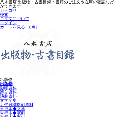
八木書店 出版物・古書目録：書籍のご注文や在庫の確認など
ができます
カテゴリ
検索
ご注文について
ログイン
カートを見る
（0点）
出版物
出版物
影印資料
翻刻資料
演劇資料
文学全集
近代雑誌複刻資料
単行本◆文学
単行本◆演劇