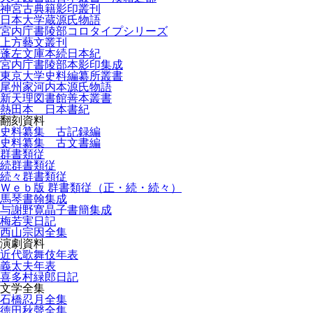
神宮古典籍影印叢刊
日本大学蔵源氏物語
宮内庁書陵部コロタイプシリーズ
上方藝文叢刊
蓬左文庫本続日本紀
宮内庁書陵部本影印集成
東京大学史料編纂所叢書
尾州家河内本源氏物語
新天理図書館善本叢書
熱田本 日本書紀
翻刻資料
史料纂集 古記録編
史料纂集 古文書編
群書類従
続群書類従
続々群書類従
Ｗｅｂ版 群書類従（正・続・続々）
馬琴書翰集成
与謝野寛晶子書簡集成
梅若実日記
西山宗因全集
演劇資料
近代歌舞伎年表
義太夫年表
喜多村緑郎日記
文学全集
石橋忍月全集
徳田秋聲全集