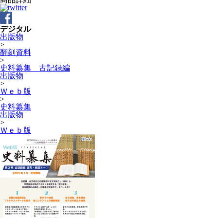
デジタル
出版物
>
翻刻資料
>
史料纂集 古記録編
出版物
>
Ｗｅｂ版
>
史料纂集
出版物
>
Ｗｅｂ版