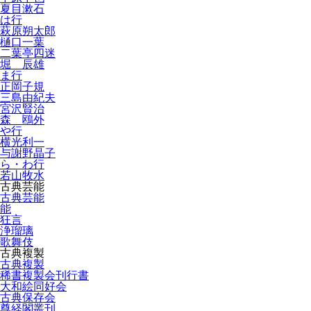
夏目漱石
は行
萩原朔太郎
樋口一葉
二葉亭四迷
堀 辰雄
ま行
正岡子規
三島由紀夫
宮沢賢治
森 鴎外
や行
横光利一
与謝野晶子
ら・わ行
若山牧水
古典芸能
古典芸能
能
狂言
浄瑠璃
歌舞伎
古典複製
古典複製
稀書複製会刊行書
大和絵同好会
古典保存会
尊経閣叢刊