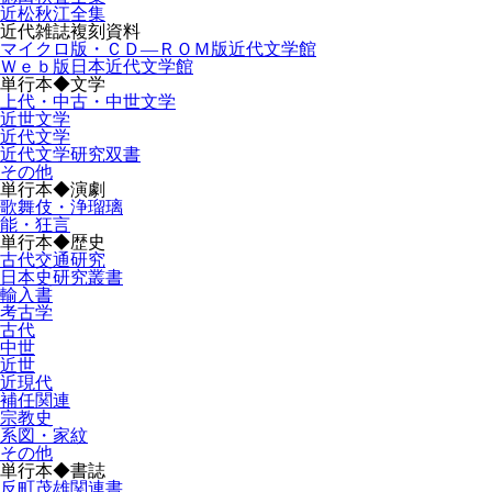
近松秋江全集
近代雑誌複刻資料
マイクロ版・ＣＤ―ＲＯＭ版近代文学館
Ｗｅｂ版日本近代文学館
単行本◆文学
上代・中古・中世文学
近世文学
近代文学
近代文学研究双書
その他
単行本◆演劇
歌舞伎・浄瑠璃
能・狂言
単行本◆歴史
古代交通研究
日本史研究叢書
輸入書
考古学
古代
中世
近世
近現代
補任関連
宗教史
系図・家紋
その他
単行本◆書誌
反町茂雄関連書