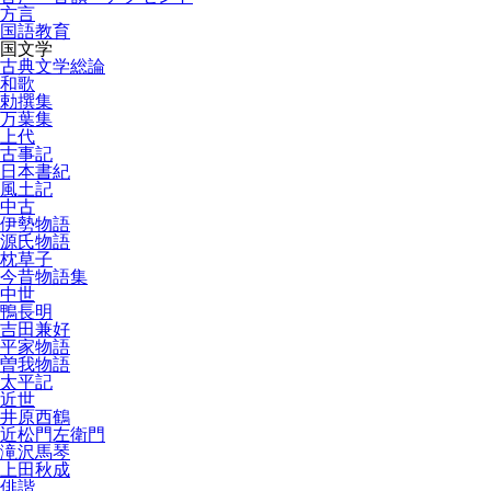
方言
国語教育
国文学
古典文学総論
和歌
勅撰集
万葉集
上代
古事記
日本書紀
風土記
中古
伊勢物語
源氏物語
枕草子
今昔物語集
中世
鴨長明
吉田兼好
平家物語
曽我物語
太平記
近世
井原西鶴
近松門左衛門
滝沢馬琴
上田秋成
俳諧