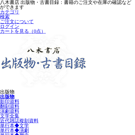
八木書店 出版物・古書目録：書籍のご注文や在庫の確認など
ができます
カテゴリ
検索
ご注文について
ログイン
カートを見る
（0点）
出版物
出版物
影印資料
翻刻資料
演劇資料
文学全集
近代雑誌複刻資料
単行本◆文学
単行本◆演劇