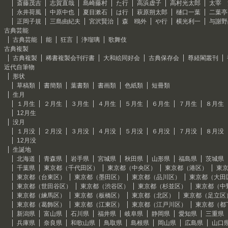
斎藤茂吉
志賀直哉
島崎藤村
た行
高浜虚子
高村光太郎
太宰 
永井荷風
中原中也
夏目漱石
は行
萩原朔太郎
樋口一葉
二葉亭
正岡子規
三島由紀夫
宮沢賢治
森 鴎外
や行
横光利一
与謝野
古典芸能
古典芸能
能
狂言
浄瑠璃
歌舞伎
古典複製
古典複製
稀書複製会刊行書
大和絵同好会
古典保存会
尊経閣叢刊
近代自筆物
形状
草稿類
書簡類
葉書類
書画類
色紙類
短冊類
生月
１月生
２月生
３月生
４月生
５月生
６月生
７月生
８月生
12月生
没月
１月没
２月没
３月没
４月没
５月没
６月没
７月没
８月没
12月没
生誕地
北海道
青森県
岩手県
宮城県
秋田県
山形県
福島県
茨城県
千葉県
東京都（千代田区）
東京都（中央区）
東京都（港区）
東
東京都（台東区）
東京都（墨田区）
東京都（品川区）
東京都（大田
東京都（世田谷区）
東京都（渋谷区）
東京都（杉並区）
東京都（中
東京都（練馬区）
東京都（板橋区）
東京都（北区）
東京都（足立区
東京都（葛飾区）
東京都（江東区）
東京都（江戸川区）
東京都（都
新潟県
富山県
石川県
福井県
岐阜県
静岡県
愛知県
三重県
兵庫県
奈良県
和歌山県
鳥取県
島根県
岡山県
広島県
山口