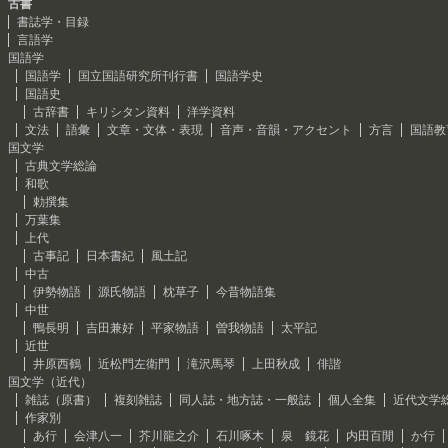
古書
書誌学・目録
言語学
国語学
国語学
国立国語研究所刊行書
国語学史
国語史
古辞書
キリシタン資料
洋学資料
文法
語彙
文章・文体・表現
音声・音韻・アクセント
方言
国語教
国文学
古典文学総論
和歌
勅撰集
万葉集
上代
古事記
日本書紀
風土記
中古
伊勢物語
源氏物語
枕草子
今昔物語集
中世
鴨長明
吉田兼好
平家物語
曽我物語
太平記
近世
井原西鶴
近松門左衛門
滝沢馬琴
上田秋成
俳諧
国文学（近代）
雑誌（原書）
複刻雑誌
同人誌・地方誌・一般誌
個人全集
近代文学
作家別
あ行
会津八一
芥川龍之介
石川啄木
泉 鏡花
内田百閒
か行