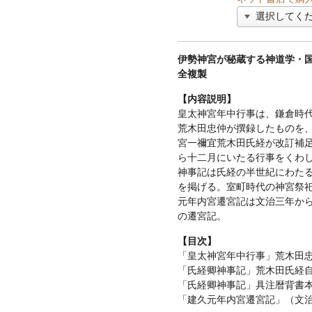
伊勢神宮が秘蔵する神道学・
全複製
【内容説明】
皇太神宮年中行事は、鎌倉時
荒木田忠仲が撰録したものを
宮一禰宜荒木田氏経が改訂補
ら十二月にいたる行事をくわ
神事記は氏経の半世紀にわたる
を掲げる。室町時代の神宮祭
元年内宮遷宮記は文治三年から
の遷宮記。
【目次】
「皇太神宮年中行事」荒木田忠
「氏経卿神事記」荒木田氏経
「氏経卿神事記」具注暦背書
「建久元年内宮遷宮記」（文治