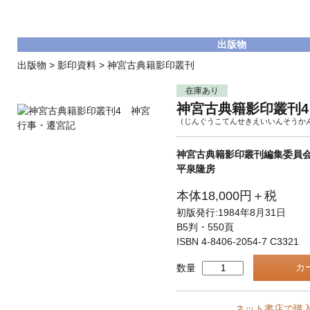
出版物
出版物
>
影印資料
>
神宮古典籍影印叢刊
在庫あり
神宮古典籍影印叢刊
（じんぐうこてんせきえいいんそうか
神宮古典籍影印叢刊編集委員会
平泉隆房
本体18,000円＋税
初版発行:1984年8月31日
B5判・550頁
ISBN 4-8406-2054-7 C3321
数量
ネット書店で購