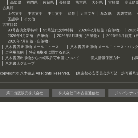
高知県
福岡県
佐賀県
長崎県
熊本県
大分県
宮崎県
鹿児島
古典籍
上代文学
中古文学
中世文学
絵巻
近世文学
草双紙
古典芸能
国語学
その他
古書目録
93号古典文学特輯
95号近代文学特輯
2026年2月新蒐（自筆物）
202
2026年4月新蒐（自筆物）
2026年5月新蒐（自筆物）
2026年6月新蒐（
2026年7月新蒐（自筆物）
八木書店 出版物 メールニュース
八木書店 出版物 メールニュース・バッ
ご利用規約
特定商取引に関する表示
八木書店出版物からの転載許可申請について
個人情報保護方針
お
八木書店グループ
copyright © 八木書店 All Rights Reserved.
[東京都公安委員会許可済 許可番号301
第二出版販売株式会社
株式会社日本古書通信社
ジャパンナレ