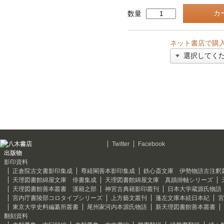
数量
ネット書店で購
Twitter
Facebook
出版物
影印資料
正倉院古文書影印集成
尊経閣善本影印集成
鉄心斎文庫 伊勢物語古注釈
天理図書館綿屋文庫 俳書集成
天理図書館綿屋文庫 真蹟掛軸シリーズ
天理図書館善本叢書 漢籍之部
神宮古典籍影印叢刊
日本大学蔵源氏物語
宮内庁書陵部コロタイプシリーズ
上方藝文叢刊
蓬左文庫本続日本紀
宮
東京大学史料編纂所叢書
尾州家河内本源氏物語
新天理図書館善本叢書
翻刻資料