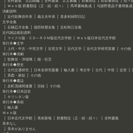
史料纂集 古記録編
史料纂集 古文書編
群書類従
続群書類従
続々
Ｗｅｂ版 群書類従（正・続・続々）
馬琴書翰集成
与謝野寛晶子書簡集成
演劇資料
近代歌舞伎年表
義太夫年表
喜多村緑郎日記
文学全集
石橋忍月全集
徳田秋聲全集
近松秋江全集
近代雑誌複刻資料
マイクロ版・ＣＤ―ＲＯＭ版近代文学館
Ｗｅｂ版日本近代文学館
単行本◆文学
上代・中古・中世文学
近世文学
近代文学
近代文学研究双書
その他
単行本◆演劇
歌舞伎・浄瑠璃
能・狂言
単行本◆歴史
古代交通研究
日本史研究叢書
輸入書
考古学
古代
中世
近世
系図・家紋
その他
単行本◆書誌
反町茂雄関連書
目録
その他
単行本◆日本語史
キリシタン版
単行本◆美術
輸入書
Ｗｅｂ版
日本近代文学館
美術新報
群書類従（正・続・続々）
史料纂集
美本なし
美本がありません