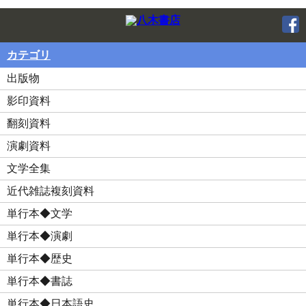
美本なし
Twitter
F
カテゴリ
出版物
影印資料
翻刻資料
演劇資料
文学全集
近代雑誌複刻資料
単行本◆文学
単行本◆演劇
単行本◆歴史
単行本◆書誌
単行本◆日本語史