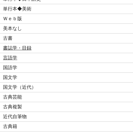
単行本◆美術
Ｗｅｂ版
美本なし
古書
書誌学・目録
言語学
国語学
国文学
国文学（近代）
古典芸能
古典複製
近代自筆物
古典籍