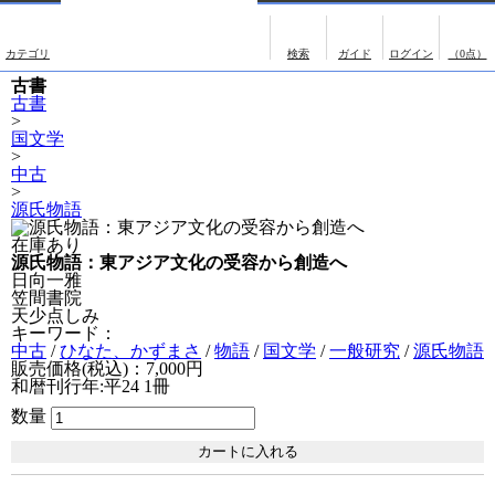
出版物
古書
出版物
古書
画像がある商品のみ検索
（0点）
影印資料
書誌学・目録
古書
翻刻資料
言語学
古書
>
演劇資料
国語学
国文学
>
中古
文学全集
国文学
>
源氏物語
近代雑誌複刻資料
国文学（近代）
在庫あり
単行本◆文学
古典芸能
源氏物語：東アジア文化の受容から創造へ
日向一雅
単行本◆演劇
古典複製
笠間書院
天少点しみ
単行本◆歴史
近代自筆物
キーワード：
中古
/
ひなた、かずまさ
/
物語
/
国文学
/
一般研究
/
源氏物語
単行本◆書誌
古典籍
販売価格(税込)：7,000円
和暦刊行年:平24
1冊
単行本◆日本語史
古書目録
数量
単行本◆美術
Ｗｅｂ版