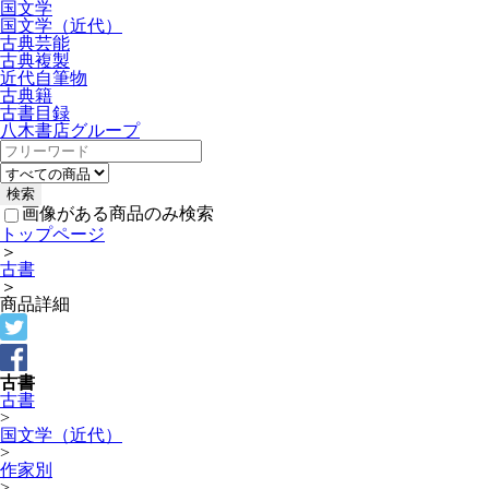
国文学
国文学（近代）
古典芸能
古典複製
近代自筆物
古典籍
古書目録
八木書店グループ
画像がある商品のみ検索
トップページ
＞
古書
＞
商品詳細
古書
古書
>
国文学（近代）
>
作家別
>