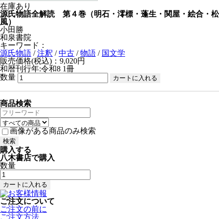
在庫あり
源氏物語全解読 第４巻（明石・澪標・蓬生・関屋・絵合・松
風）
小田勝
和泉書院
キーワード：
源氏物語
/
注釈
/
中古
/
物語
/
国文学
販売価格(税込)：9,020円
和暦刊行年:令和8
1冊
数量
商品検索
画像がある商品のみ検索
購入する
八木書店で購入
数量
ご注文について
ご注文の前に
ご注文方法