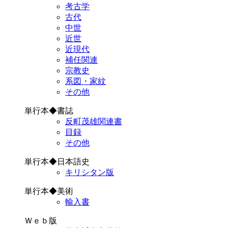
考古学
古代
中世
近世
近現代
補任関連
宗教史
系図・家紋
その他
単行本◆書誌
反町茂雄関連書
目録
その他
単行本◆日本語史
キリシタン版
単行本◆美術
輸入書
Ｗｅｂ版