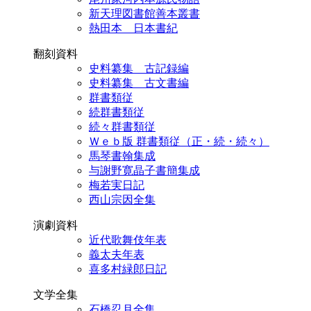
新天理図書館善本叢書
熱田本 日本書紀
翻刻資料
史料纂集 古記録編
史料纂集 古文書編
群書類従
続群書類従
続々群書類従
Ｗｅｂ版 群書類従（正・続・続々）
馬琴書翰集成
与謝野寛晶子書簡集成
梅若実日記
西山宗因全集
演劇資料
近代歌舞伎年表
義太夫年表
喜多村緑郎日記
文学全集
石橋忍月全集