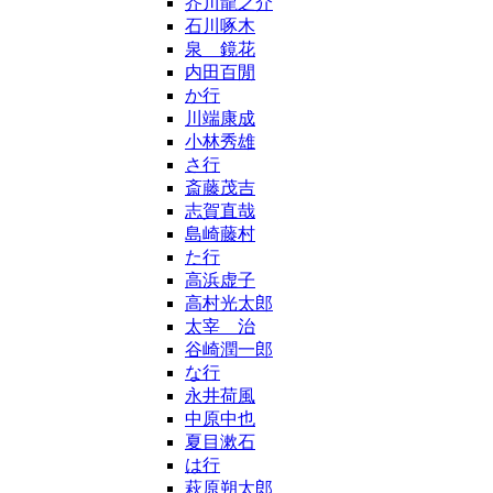
芥川龍之介
石川啄木
泉 鏡花
内田百閒
か行
川端康成
小林秀雄
さ行
斎藤茂吉
志賀直哉
島崎藤村
た行
高浜虚子
高村光太郎
太宰 治
谷崎潤一郎
な行
永井荷風
中原中也
夏目漱石
は行
萩原朔太郎