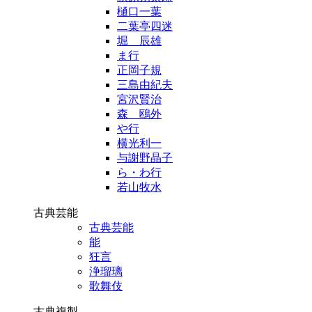
樋口一葉
二葉亭四迷
堀 辰雄
ま行
正岡子規
三島由紀夫
宮沢賢治
森 鴎外
や行
横光利一
与謝野晶子
ら・わ行
若山牧水
古典芸能
古典芸能
能
狂言
浄瑠璃
歌舞伎
古典複製