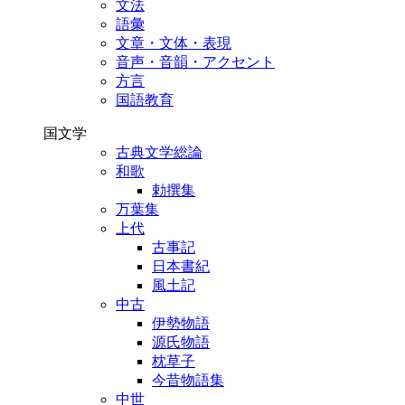
文法
語彙
文章・文体・表現
音声・音韻・アクセント
方言
国語教育
国文学
古典文学総論
和歌
勅撰集
万葉集
上代
古事記
日本書紀
風土記
中古
伊勢物語
源氏物語
枕草子
今昔物語集
中世