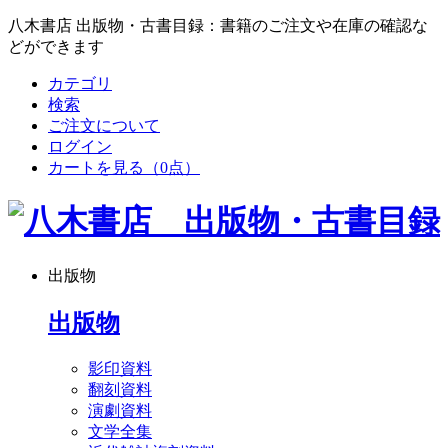
八木書店 出版物・古書目録：書籍のご注文や在庫の確認な
どができます
カテゴリ
検索
ご注文について
ログイン
カートを見る
（0点）
出版物
出版物
影印資料
翻刻資料
演劇資料
文学全集