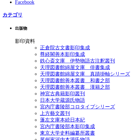
Facebook
カテゴリ
出版物
影印資料
正倉院古文書影印集成
尊経閣善本影印集成
鉄心斎文庫 伊勢物語古注釈叢刊
天理図書館綿屋文庫 俳書集成
天理図書館綿屋文庫 真蹟掛軸シリーズ
天理図書館善本叢書 和書之部
天理図書館善本叢書 漢籍之部
神宮古典籍影印叢刊
日本大学蔵源氏物語
宮内庁書陵部コロタイプシリーズ
上方藝文叢刊
蓬左文庫本続日本紀
宮内庁書陵部本影印集成
東京大学史料編纂所叢書
尾州家河内本源氏物語