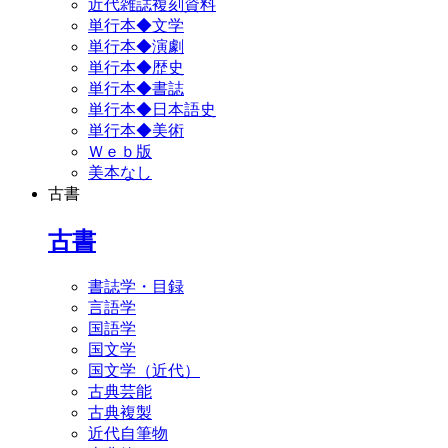
近代雑誌複刻資料
単行本◆文学
単行本◆演劇
単行本◆歴史
単行本◆書誌
単行本◆日本語史
単行本◆美術
Ｗｅｂ版
美本なし
古書
古書
書誌学・目録
言語学
国語学
国文学
国文学（近代）
古典芸能
古典複製
近代自筆物