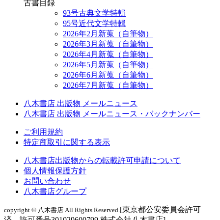
古書目録
93号古典文学特輯
95号近代文学特輯
2026年2月新蒐（自筆物）
2026年3月新蒐（自筆物）
2026年4月新蒐（自筆物）
2026年5月新蒐（自筆物）
2026年6月新蒐（自筆物）
2026年7月新蒐（自筆物）
八木書店 出版物 メールニュース
八木書店 出版物 メールニュース・バックナンバー
ご利用規約
特定商取引に関する表示
八木書店出版物からの転載許可申請について
個人情報保護方針
お問い合わせ
八木書店グループ
[東京都公安委員会許可
copyright © 八木書店 All Rights Reserved.
済 許可番号301029600799 株式会社八木書店]