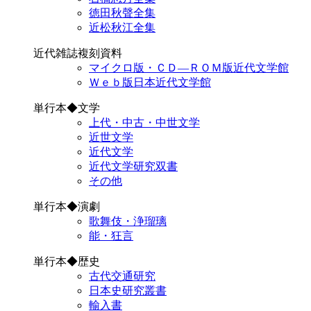
徳田秋聲全集
近松秋江全集
近代雑誌複刻資料
マイクロ版・ＣＤ―ＲＯＭ版近代文学館
Ｗｅｂ版日本近代文学館
単行本◆文学
上代・中古・中世文学
近世文学
近代文学
近代文学研究双書
その他
単行本◆演劇
歌舞伎・浄瑠璃
能・狂言
単行本◆歴史
古代交通研究
日本史研究叢書
輸入書