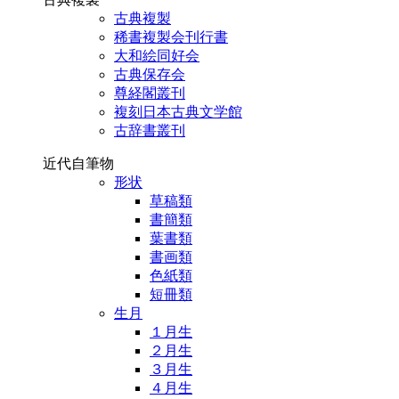
古典複製
稀書複製会刊行書
大和絵同好会
古典保存会
尊経閣叢刊
複刻日本古典文学館
古辞書叢刊
近代自筆物
形状
草稿類
書簡類
葉書類
書画類
色紙類
短冊類
生月
１月生
２月生
３月生
４月生