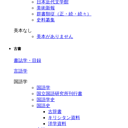
日本近代文学館
美術新報
群書類従（正・続・続々）
史料纂集
美本なし
美本がありません
古書
書誌学・目録
言語学
国語学
国語学
国立国語研究所刊行書
国語学史
国語史
古辞書
キリシタン資料
洋学資料