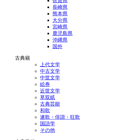
佐賀県
長崎県
熊本県
大分県
宮崎県
鹿児島県
沖縄県
国外
古典籍
上代文学
中古文学
中世文学
絵巻
近世文学
草双紙
古典芸能
和歌
連歌・俳諧・狂歌
国語学
その他