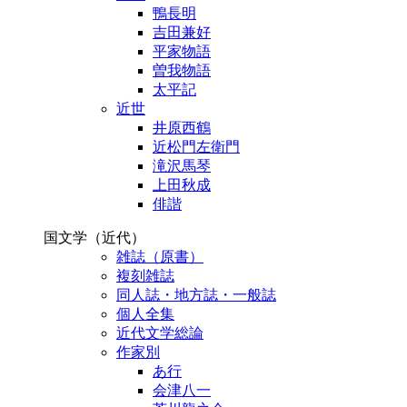
鴨長明
吉田兼好
平家物語
曽我物語
太平記
近世
井原西鶴
近松門左衛門
滝沢馬琴
上田秋成
俳諧
国文学（近代）
雑誌（原書）
複刻雑誌
同人誌・地方誌・一般誌
個人全集
近代文学総論
作家別
あ行
会津八一