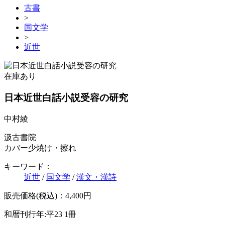
古書
>
国文学
>
近世
在庫あり
日本近世白話小説受容の研究
中村綾
汲古書院
カバー少焼け・擦れ
キーワード：
近世
/
国文学
/
漢文・漢詩
販売価格(税込)：4,400円
和暦刊行年:平23
1冊