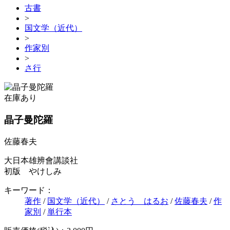
古書
>
国文学（近代）
>
作家別
>
さ行
在庫あり
晶子曼陀羅
佐藤春夫
大日本雄辨會講談社
初版 やけしみ
キーワード：
著作
/
国文学（近代）
/
さとう はるお
/
佐藤春夫
/
作
家別
/
単行本