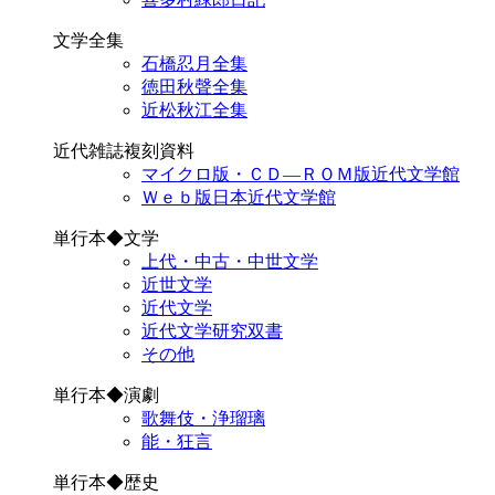
文学全集
石橋忍月全集
徳田秋聲全集
近松秋江全集
近代雑誌複刻資料
マイクロ版・ＣＤ―ＲＯＭ版近代文学館
Ｗｅｂ版日本近代文学館
単行本◆文学
上代・中古・中世文学
近世文学
近代文学
近代文学研究双書
その他
単行本◆演劇
歌舞伎・浄瑠璃
能・狂言
単行本◆歴史