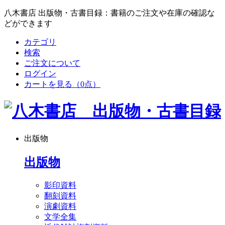
八木書店 出版物・古書目録：書籍のご注文や在庫の確認な
どができます
カテゴリ
検索
ご注文について
ログイン
カートを見る
（0点）
出版物
出版物
影印資料
翻刻資料
演劇資料
文学全集