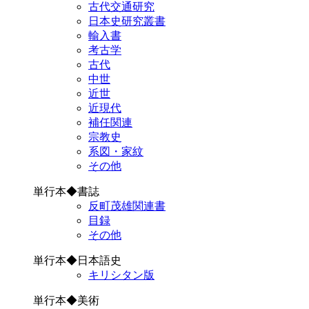
古代交通研究
日本史研究叢書
輸入書
考古学
古代
中世
近世
近現代
補任関連
宗教史
系図・家紋
その他
単行本◆書誌
反町茂雄関連書
目録
その他
単行本◆日本語史
キリシタン版
単行本◆美術