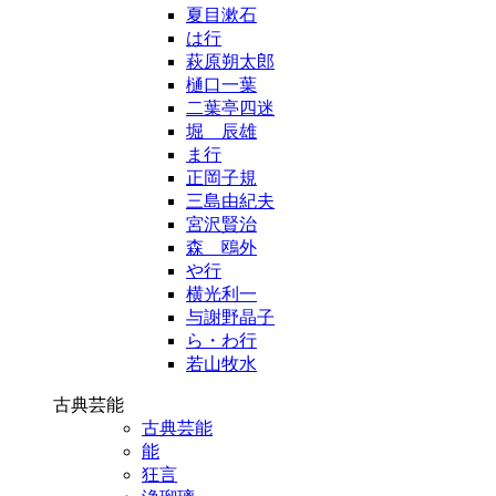
夏目漱石
は行
萩原朔太郎
樋口一葉
二葉亭四迷
堀 辰雄
ま行
正岡子規
三島由紀夫
宮沢賢治
森 鴎外
や行
横光利一
与謝野晶子
ら・わ行
若山牧水
古典芸能
古典芸能
能
狂言