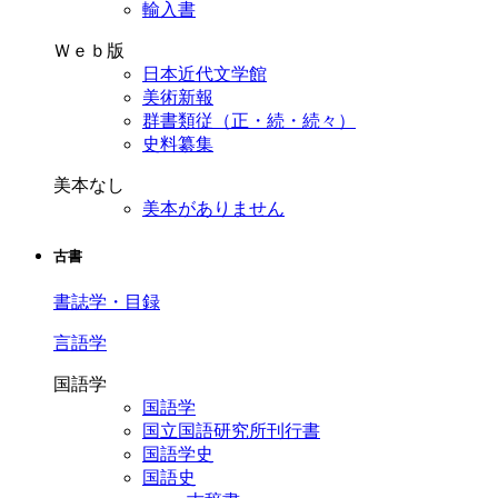
輸入書
Ｗｅｂ版
日本近代文学館
美術新報
群書類従（正・続・続々）
史料纂集
美本なし
美本がありません
古書
書誌学・目録
言語学
国語学
国語学
国立国語研究所刊行書
国語学史
国語史