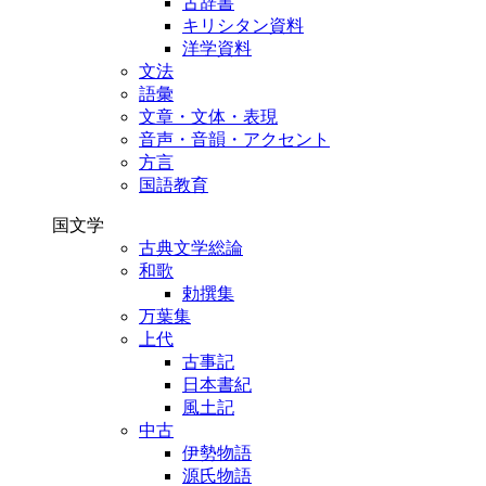
古辞書
キリシタン資料
洋学資料
文法
語彙
文章・文体・表現
音声・音韻・アクセント
方言
国語教育
国文学
古典文学総論
和歌
勅撰集
万葉集
上代
古事記
日本書紀
風土記
中古
伊勢物語
源氏物語