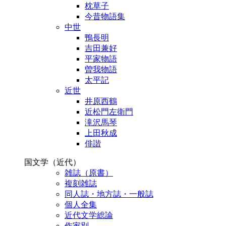
枕草子
今昔物語集
中世
鴨長明
吉田兼好
平家物語
曽我物語
太平記
近世
井原西鶴
近松門左衛門
滝沢馬琴
上田秋成
俳諧
国文学（近代）
雑誌（原書）
複刻雑誌
同人誌・地方誌・一般誌
個人全集
近代文学総論
作家別