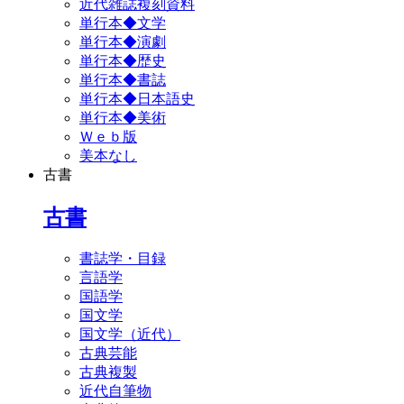
近代雑誌複刻資料
単行本◆文学
単行本◆演劇
単行本◆歴史
単行本◆書誌
単行本◆日本語史
単行本◆美術
Ｗｅｂ版
美本なし
古書
古書
書誌学・目録
言語学
国語学
国文学
国文学（近代）
古典芸能
古典複製
近代自筆物