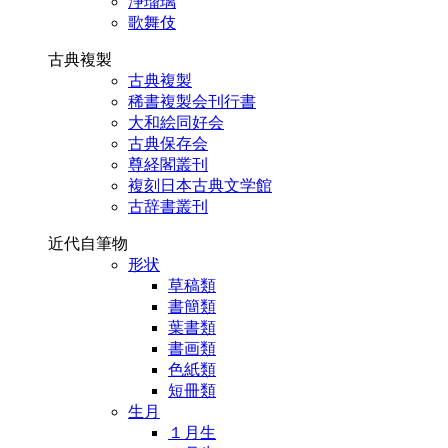
浄瑠璃
歌舞伎
古典複製
古典複製
稀書複製会刊行書
大和絵同好会
古典保存会
尊経閣叢刊
複刻日本古典文学館
古辞書叢刊
近代自筆物
形状
草稿類
書簡類
葉書類
書画類
色紙類
短冊類
生月
１月生