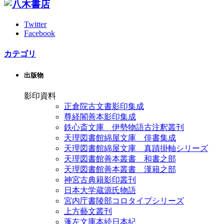
Twitter
Facebook
カテゴリ
出版物
影印資料
正倉院古文書影印集成
尊経閣善本影印集成
鉄心斎文庫 伊勢物語古注釈叢刊
天理図書館綿屋文庫 俳書集成
天理図書館綿屋文庫 真蹟掛軸シリーズ
天理図書館善本叢書 和書之部
天理図書館善本叢書 漢籍之部
神宮古典籍影印叢刊
日本大学蔵源氏物語
宮内庁書陵部コロタイプシリーズ
上方藝文叢刊
蓬左文庫本続日本紀