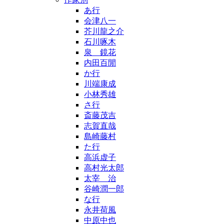
あ行
会津八一
芥川龍之介
石川啄木
泉 鏡花
内田百閒
か行
川端康成
小林秀雄
さ行
斎藤茂吉
志賀直哉
島崎藤村
た行
高浜虚子
高村光太郎
太宰 治
谷崎潤一郎
な行
永井荷風
中原中也