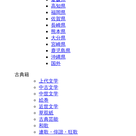
高知県
福岡県
佐賀県
長崎県
熊本県
大分県
宮崎県
鹿児島県
沖縄県
国外
古典籍
上代文学
中古文学
中世文学
絵巻
近世文学
草双紙
古典芸能
和歌
連歌・俳諧・狂歌