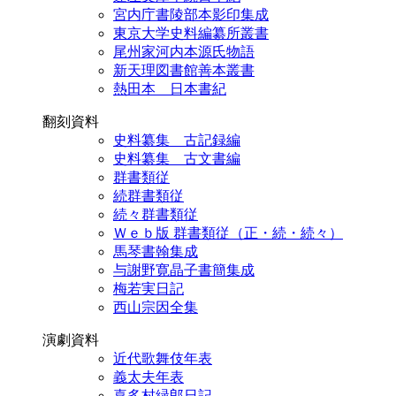
宮内庁書陵部本影印集成
東京大学史料編纂所叢書
尾州家河内本源氏物語
新天理図書館善本叢書
熱田本 日本書紀
翻刻資料
史料纂集 古記録編
史料纂集 古文書編
群書類従
続群書類従
続々群書類従
Ｗｅｂ版 群書類従（正・続・続々）
馬琴書翰集成
与謝野寛晶子書簡集成
梅若実日記
西山宗因全集
演劇資料
近代歌舞伎年表
義太夫年表
喜多村緑郎日記