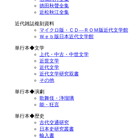
徳田秋聲全集
近松秋江全集
近代雑誌複刻資料
マイクロ版・ＣＤ―ＲＯＭ版近代文学館
Ｗｅｂ版日本近代文学館
単行本◆文学
上代・中古・中世文学
近世文学
近代文学
近代文学研究双書
その他
単行本◆演劇
歌舞伎・浄瑠璃
能・狂言
単行本◆歴史
古代交通研究
日本史研究叢書
輸入書