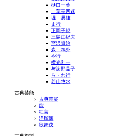
樋口一葉
二葉亭四迷
堀 辰雄
ま行
正岡子規
三島由紀夫
宮沢賢治
森 鴎外
や行
横光利一
与謝野晶子
ら・わ行
若山牧水
古典芸能
古典芸能
能
狂言
浄瑠璃
歌舞伎
古典複製