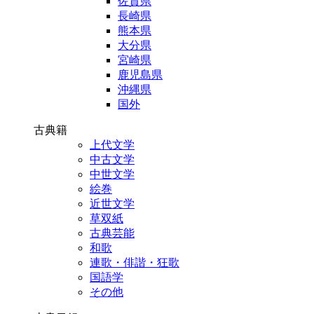
佐賀県
長崎県
熊本県
大分県
宮崎県
鹿児島県
沖縄県
国外
古典籍
上代文学
中古文学
中世文学
絵巻
近世文学
草双紙
古典芸能
和歌
連歌・俳諧・狂歌
国語学
その他