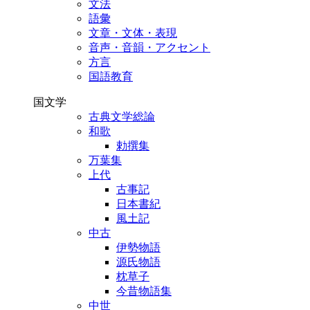
文法
語彙
文章・文体・表現
音声・音韻・アクセント
方言
国語教育
国文学
古典文学総論
和歌
勅撰集
万葉集
上代
古事記
日本書紀
風土記
中古
伊勢物語
源氏物語
枕草子
今昔物語集
中世