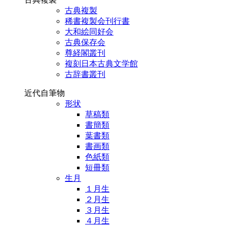
古典複製
稀書複製会刊行書
大和絵同好会
古典保存会
尊経閣叢刊
複刻日本古典文学館
古辞書叢刊
近代自筆物
形状
草稿類
書簡類
葉書類
書画類
色紙類
短冊類
生月
１月生
２月生
３月生
４月生