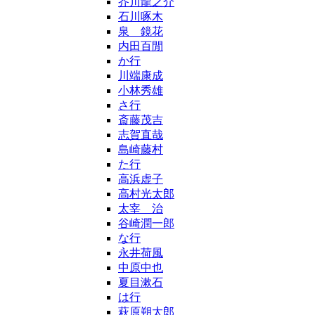
芥川龍之介
石川啄木
泉 鏡花
内田百閒
か行
川端康成
小林秀雄
さ行
斎藤茂吉
志賀直哉
島崎藤村
た行
高浜虚子
高村光太郎
太宰 治
谷崎潤一郎
な行
永井荷風
中原中也
夏目漱石
は行
萩原朔太郎