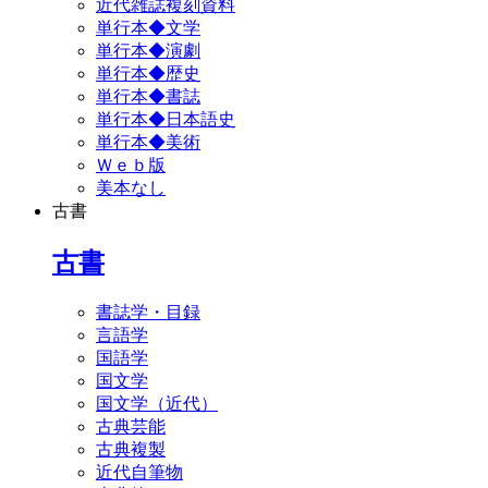
近代雑誌複刻資料
単行本◆文学
単行本◆演劇
単行本◆歴史
単行本◆書誌
単行本◆日本語史
単行本◆美術
Ｗｅｂ版
美本なし
古書
古書
書誌学・目録
言語学
国語学
国文学
国文学（近代）
古典芸能
古典複製
近代自筆物