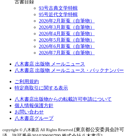
古書目録
93号古典文学特輯
95号近代文学特輯
2026年2月新蒐（自筆物）
2026年3月新蒐（自筆物）
2026年4月新蒐（自筆物）
2026年5月新蒐（自筆物）
2026年6月新蒐（自筆物）
2026年7月新蒐（自筆物）
八木書店 出版物 メールニュース
八木書店 出版物 メールニュース・バックナンバー
ご利用規約
特定商取引に関する表示
八木書店出版物からの転載許可申請について
個人情報保護方針
お問い合わせ
八木書店グループ
[東京都公安委員会許可
copyright © 八木書店 All Rights Reserved.
済 許可番号301029600799 株式会社八木書店]