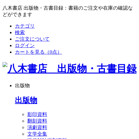
八木書店 出版物・古書目録：書籍のご注文や在庫の確認な
どができます
カテゴリ
検索
ご注文について
ログイン
カートを見る
（0点）
出版物
出版物
影印資料
翻刻資料
演劇資料
文学全集