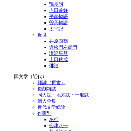
鴨長明
吉田兼好
平家物語
曽我物語
太平記
近世
井原西鶴
近松門左衛門
滝沢馬琴
上田秋成
俳諧
国文学（近代）
雑誌（原書）
複刻雑誌
同人誌・地方誌・一般誌
個人全集
近代文学総論
作家別
あ行
会津八一