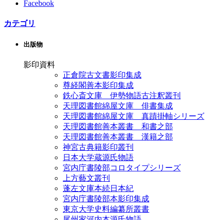
Facebook
カテゴリ
出版物
影印資料
正倉院古文書影印集成
尊経閣善本影印集成
鉄心斎文庫 伊勢物語古注釈叢刊
天理図書館綿屋文庫 俳書集成
天理図書館綿屋文庫 真蹟掛軸シリーズ
天理図書館善本叢書 和書之部
天理図書館善本叢書 漢籍之部
神宮古典籍影印叢刊
日本大学蔵源氏物語
宮内庁書陵部コロタイプシリーズ
上方藝文叢刊
蓬左文庫本続日本紀
宮内庁書陵部本影印集成
東京大学史料編纂所叢書
尾州家河内本源氏物語