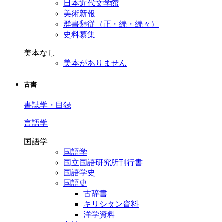
日本近代文学館
美術新報
群書類従（正・続・続々）
史料纂集
美本なし
美本がありません
古書
書誌学・目録
言語学
国語学
国語学
国立国語研究所刊行書
国語学史
国語史
古辞書
キリシタン資料
洋学資料