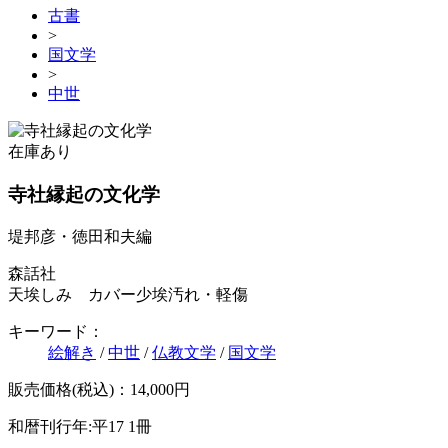
古書
>
国文学
>
中世
在庫あり
寺社縁起の文化学
堤邦彦・徳田和夫編
森話社
天埃しみ カバー少埃汚れ・軽傷
キーワード：
絵解き
/
中世
/
仏教文学
/
国文学
販売価格(税込)：14,000円
和暦刊行年:平17
1冊