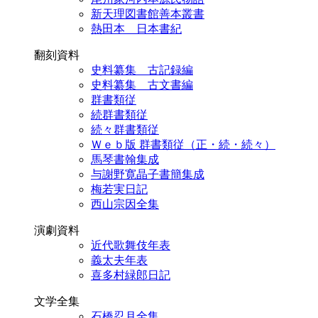
新天理図書館善本叢書
熱田本 日本書紀
翻刻資料
史料纂集 古記録編
史料纂集 古文書編
群書類従
続群書類従
続々群書類従
Ｗｅｂ版 群書類従（正・続・続々）
馬琴書翰集成
与謝野寛晶子書簡集成
梅若実日記
西山宗因全集
演劇資料
近代歌舞伎年表
義太夫年表
喜多村緑郎日記
文学全集
石橋忍月全集