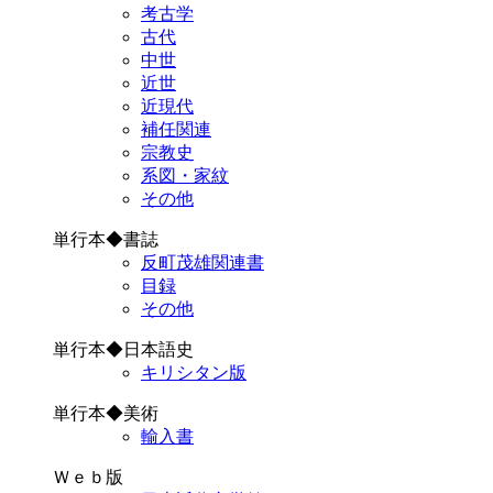
考古学
古代
中世
近世
近現代
補任関連
宗教史
系図・家紋
その他
単行本◆書誌
反町茂雄関連書
目録
その他
単行本◆日本語史
キリシタン版
単行本◆美術
輸入書
Ｗｅｂ版