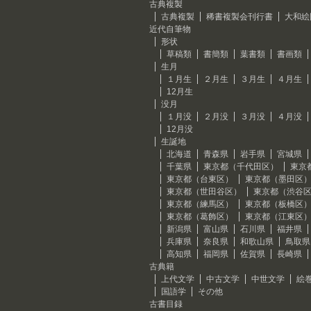
古典複製
古典複製
稀書複製会刊行書
大和絵
近代自筆物
形状
草稿類
書簡類
葉書類
書画類
生月
１月生
２月生
３月生
４月生
12月生
没月
１月没
２月没
３月没
４月没
12月没
生誕地
北海道
青森県
岩手県
宮城県
千葉県
東京都（千代田区）
東京
東京都（台東区）
東京都（墨田区
東京都（世田谷区）
東京都（渋谷
東京都（練馬区）
東京都（板橋区
東京都（葛飾区）
東京都（江東区
新潟県
富山県
石川県
福井県
兵庫県
奈良県
和歌山県
鳥取県
高知県
福岡県
佐賀県
長崎県
古典籍
上代文学
中古文学
中世文学
絵
国語学
その他
古書目録