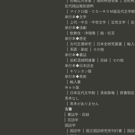
石橋忍月全集
徳田秋聲全集
近松秋
近代雑誌複刻資料
マイクロ版・ＣＤ―ＲＯＭ版近代文学館
単行本◆文学
上代・中古・中世文学
近世文学
近
単行本◆演劇
歌舞伎・浄瑠璃
能・狂言
単行本◆歴史
古代交通研究
日本史研究叢書
輸入
系図・家紋
その他
単行本◆書誌
反町茂雄関連書
目録
その他
単行本◆日本語史
キリシタン版
単行本◆美術
輸入書
Ｗｅｂ版
日本近代文学館
美術新報
群書類従
美本なし
美本がありません
古書
書誌学・目録
言語学
国語学
国語学
国立国語研究所刊行書
国語