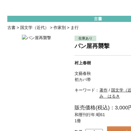
古書
古書
>
国文学（近代）
>
作家別
>
ま行
在庫あり
パン屋再襲撃
村上春樹
文藝春秋
初カバ帯
キーワード：
著作
/
国文学（
み はるき
販売価格(税込)：3,000
和暦刊行年:昭61
1冊