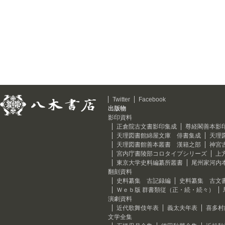
Twitter
Facebook
出版物
影印資料
正倉院古文書影印集成
尊経閣善本影
天理図書館綿屋文庫 俳書集成
天理
天理図書館善本叢書 漢籍之部
神宮
宮内庁書陵部コロタイプシリーズ
上
東京大学史料編纂所叢書
尾州家河内
翻刻資料
史料纂集 古記録編
史料纂集 古文
Ｗｅｂ版 群書類従（正・続・続々）
演劇資料
近代歌舞伎年表
義太夫年表
喜多村
文学全集