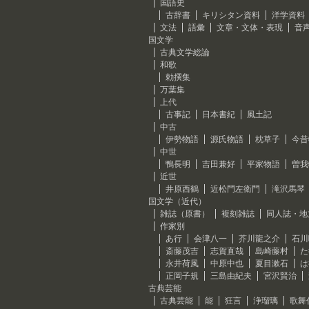
国語史
古辞書
キリシタン資料
洋学資料
文法
語彙
文章・文体・表現
音
国文学
古典文学総論
和歌
勅撰集
万葉集
上代
古事記
日本書紀
風土記
中古
伊勢物語
源氏物語
枕草子
今昔
中世
鴨長明
吉田兼好
平家物語
曽我
近世
井原西鶴
近松門左衛門
滝沢馬琴
国文学（近代）
雑誌（原書）
複刻雑誌
同人誌・地
作家別
あ行
会津八一
芥川龍之介
石川
斎藤茂吉
志賀直哉
島崎藤村
た
永井荷風
中原中也
夏目漱石
は
正岡子規
三島由紀夫
宮沢賢治
古典芸能
古典芸能
能
狂言
浄瑠璃
歌舞