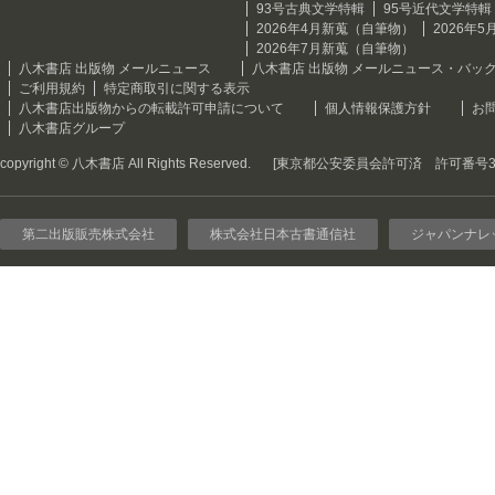
93号古典文学特輯
95号近代文学特輯
2026年4月新蒐（自筆物）
2026年
2026年7月新蒐（自筆物）
八木書店 出版物 メールニュース
八木書店 出版物 メールニュース・バッ
ご利用規約
特定商取引に関する表示
八木書店出版物からの転載許可申請について
個人情報保護方針
お
八木書店グループ
copyright © 八木書店 All Rights Reserved.
[東京都公安委員会許可済 許可番号301
第二出版販売株式会社
株式会社日本古書通信社
ジャパンナレ