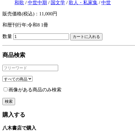
和歌
/
中世中期
/
国文学
/
歌人・私家集
/
中世
販売価格(税込)：11,000円
和暦刊行年:令和8
1冊
数量
商品検索
画像がある商品のみ検索
購入する
八木書店で購入