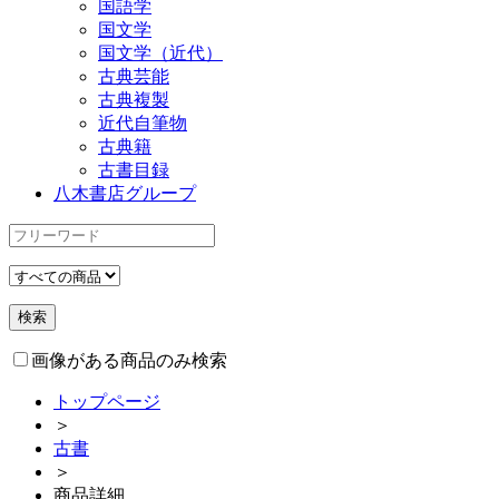
国語学
国文学
国文学（近代）
古典芸能
古典複製
近代自筆物
古典籍
古書目録
八木書店グループ
画像がある商品のみ検索
トップページ
＞
古書
＞
商品詳細