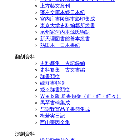
上方藝文叢刊
蓬左文庫本続日本紀
宮内庁書陵部本影印集成
東京大学史料編纂所叢書
尾州家河内本源氏物語
新天理図書館善本叢書
熱田本 日本書紀
翻刻資料
史料纂集 古記録編
史料纂集 古文書編
群書類従
続群書類従
続々群書類従
Ｗｅｂ版 群書類従（正・続・続々）
馬琴書翰集成
与謝野寛晶子書簡集成
梅若実日記
西山宗因全集
演劇資料