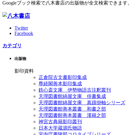
Googleブック検索で八木書店の出版物が全文検索できます。
Twitter
Facebook
カテゴリ
出版物
影印資料
正倉院古文書影印集成
尊経閣善本影印集成
鉄心斎文庫 伊勢物語古注釈叢刊
天理図書館綿屋文庫 俳書集成
天理図書館綿屋文庫 真蹟掛軸シリーズ
天理図書館善本叢書 和書之部
天理図書館善本叢書 漢籍之部
神宮古典籍影印叢刊
日本大学蔵源氏物語
宮内庁書陵部コロタイプシリーズ