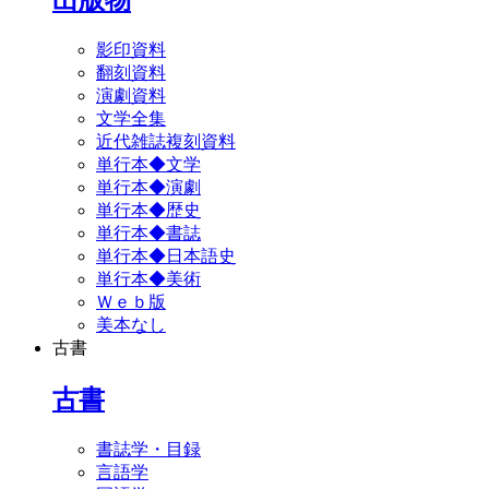
影印資料
翻刻資料
演劇資料
文学全集
近代雑誌複刻資料
単行本◆文学
単行本◆演劇
単行本◆歴史
単行本◆書誌
単行本◆日本語史
単行本◆美術
Ｗｅｂ版
美本なし
古書
古書
書誌学・目録
言語学