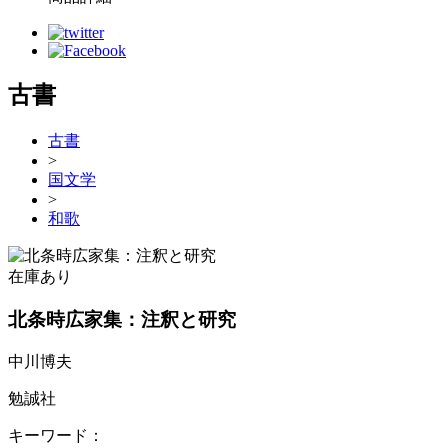
古書
古書
>
国文学
>
和歌
在庫あり
北条時広家集：注釈と研究
中川博夫
勉誠社
キーワード：