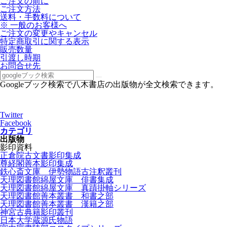
ご注文の前に
ご注文方法
送料・手数料について
※ 一般のお客様へ
ご注文の変更やキャンセル
特定商取引に関する表示
販売数量
引渡し時期
お問合せ先
Googleブック検索で八木書店の出版物が全文検索できます。
Twitter
Facebook
カテゴリ
出版物
影印資料
正倉院古文書影印集成
尊経閣善本影印集成
鉄心斎文庫 伊勢物語古注釈叢刊
天理図書館綿屋文庫 俳書集成
天理図書館綿屋文庫 真蹟掛軸シリーズ
天理図書館善本叢書 和書之部
天理図書館善本叢書 漢籍之部
神宮古典籍影印叢刊
日本大学蔵源氏物語