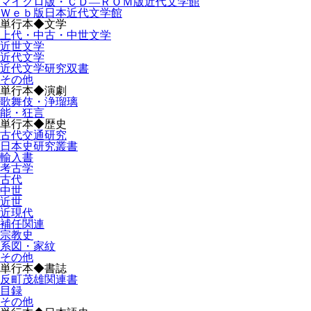
マイクロ版・ＣＤ―ＲＯＭ版近代文学館
Ｗｅｂ版日本近代文学館
単行本◆文学
上代・中古・中世文学
近世文学
近代文学
近代文学研究双書
その他
単行本◆演劇
歌舞伎・浄瑠璃
能・狂言
単行本◆歴史
古代交通研究
日本史研究叢書
輸入書
考古学
古代
中世
近世
近現代
補任関連
宗教史
系図・家紋
その他
単行本◆書誌
反町茂雄関連書
目録
その他