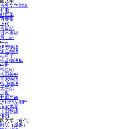
国文学
古典文学総論
和歌
勅撰集
万葉集
上代
古事記
日本書紀
風土記
中古
伊勢物語
源氏物語
枕草子
今昔物語集
中世
鴨長明
吉田兼好
平家物語
曽我物語
太平記
近世
井原西鶴
近松門左衛門
滝沢馬琴
上田秋成
俳諧
国文学（近代）
雑誌（原書）