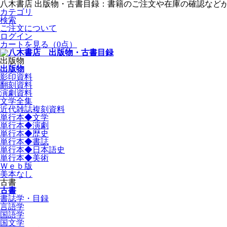
八木書店 出版物・古書目録：書籍のご注文や在庫の確認など
カテゴリ
検索
ご注文について
ログイン
カートを見る
（0点）
出版物
出版物
影印資料
翻刻資料
演劇資料
文学全集
近代雑誌複刻資料
単行本◆文学
単行本◆演劇
単行本◆歴史
単行本◆書誌
単行本◆日本語史
単行本◆美術
Ｗｅｂ版
美本なし
古書
古書
書誌学・目録
言語学
国語学
国文学