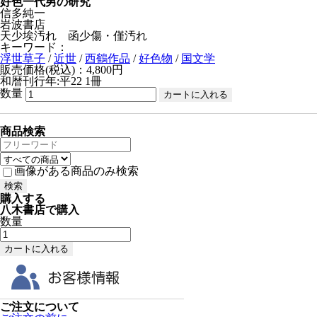
好色一代男の研究
信多純一
岩波書店
天少埃汚れ 函少傷・僅汚れ
キーワード：
浮世草子
/
近世
/
西鶴作品
/
好色物
/
国文学
販売価格(税込)：4,800円
和暦刊行年:平22
1冊
数量
商品検索
画像がある商品のみ検索
購入する
八木書店で購入
数量
ご注文について