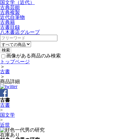
国文学（近代）
古典芸能
古典複製
近代自筆物
古典籍
古書目録
八木書店グループ
画像がある商品のみ検索
トップページ
＞
古書
＞
商品詳細
古書
古書
>
国文学
>
近世
在庫あり