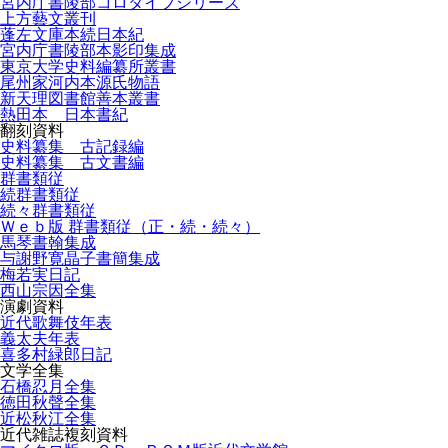
宮内庁書陵部コロタイプシリーズ
上方藝文叢刊
蓬左文庫本続日本紀
宮内庁書陵部本影印集成
東京大学史料編纂所叢書
尾州家河内本源氏物語
新天理図書館善本叢書
熱田本 日本書紀
翻刻資料
史料纂集 古記録編
史料纂集 古文書編
群書類従
続群書類従
続々群書類従
Ｗｅｂ版 群書類従（正・続・続々）
馬琴書翰集成
与謝野寛晶子書簡集成
梅若実日記
西山宗因全集
演劇資料
近代歌舞伎年表
義太夫年表
喜多村緑郎日記
文学全集
石橋忍月全集
徳田秋聲全集
近松秋江全集
近代雑誌複刻資料