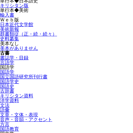
単行本◆日本語史
キリシタン版
単行本◆美術
輸入書
Ｗｅｂ版
日本近代文学館
美術新報
群書類従（正・続・続々）
史料纂集
美本なし
美本がありません
古書
書誌学・目録
言語学
国語学
国語学
国立国語研究所刊行書
国語学史
国語史
古辞書
キリシタン資料
洋学資料
文法
語彙
文章・文体・表現
音声・音韻・アクセント
方言
国語教育