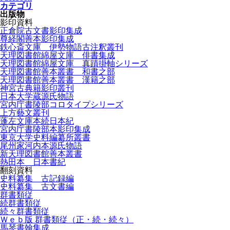
カテゴリ
出版物
影印資料
正倉院古文書影印集成
尊経閣善本影印集成
鉄心斎文庫 伊勢物語古注釈叢刊
天理図書館綿屋文庫 俳書集成
天理図書館綿屋文庫 真蹟掛軸シリーズ
天理図書館善本叢書 和書之部
天理図書館善本叢書 漢籍之部
神宮古典籍影印叢刊
日本大学蔵源氏物語
宮内庁書陵部コロタイプシリーズ
上方藝文叢刊
蓬左文庫本続日本紀
宮内庁書陵部本影印集成
東京大学史料編纂所叢書
尾州家河内本源氏物語
新天理図書館善本叢書
熱田本 日本書紀
翻刻資料
史料纂集 古記録編
史料纂集 古文書編
群書類従
続群書類従
続々群書類従
Ｗｅｂ版 群書類従（正・続・続々）
馬琴書翰集成