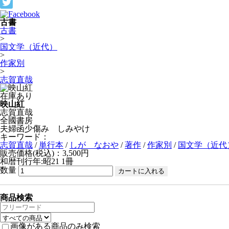
古書
古書
>
国文学（近代）
>
作家別
>
志賀直哉
在庫あり
映山紅
志賀直哉
全國書房
夫婦函少傷み しみやけ
キーワード：
志賀直哉
/
単行本
/
しが なおや
/
著作
/
作家別
/
国文学（近代
販売価格(税込)：3,500円
和暦刊行年:昭21
1冊
数量
商品検索
画像がある商品のみ検索