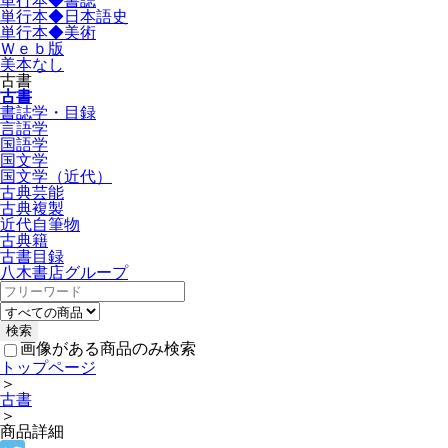
単行本◆書誌
単行本◆日本語史
単行本◆美術
Ｗｅｂ版
美本なし
古書
古書
書誌学・目録
言語学
国語学
国文学
国文学（近代）
古典芸能
古典複製
近代自筆物
古典籍
古書目録
八木書店グループ
画像がある商品のみ検索
トップページ
＞
古書
＞
商品詳細