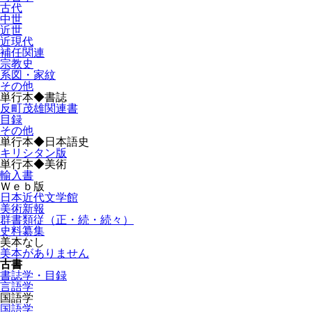
古代
中世
近世
近現代
補任関連
宗教史
系図・家紋
その他
単行本◆書誌
反町茂雄関連書
目録
その他
単行本◆日本語史
キリシタン版
単行本◆美術
輸入書
Ｗｅｂ版
日本近代文学館
美術新報
群書類従（正・続・続々）
史料纂集
美本なし
美本がありません
古書
書誌学・目録
言語学
国語学
国語学