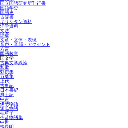
国立国語研究所刊行書
国語学史
国語史
古辞書
キリシタン資料
洋学資料
文法
語彙
文章・文体・表現
音声・音韻・アクセント
方言
国語教育
国文学
古典文学総論
和歌
勅撰集
万葉集
上代
古事記
日本書紀
風土記
中古
伊勢物語
源氏物語
枕草子
今昔物語集
中世
鴨長明