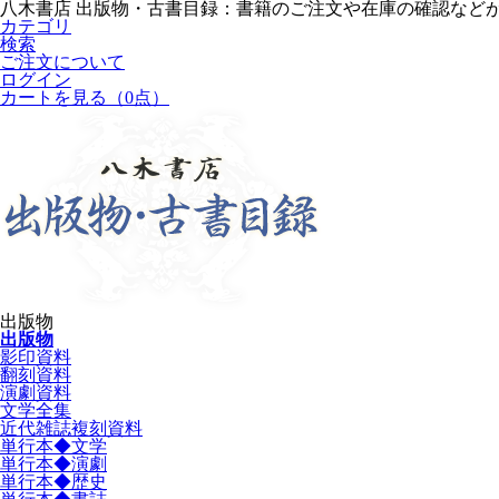
八木書店 出版物・古書目録：書籍のご注文や在庫の確認など
カテゴリ
検索
ご注文について
ログイン
カートを見る
（0点）
出版物
出版物
影印資料
翻刻資料
演劇資料
文学全集
近代雑誌複刻資料
単行本◆文学
単行本◆演劇
単行本◆歴史