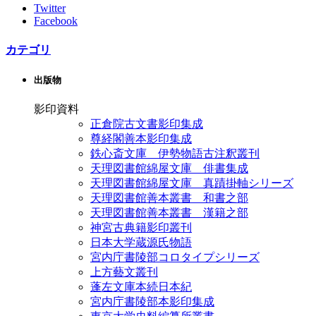
Twitter
Facebook
カテゴリ
出版物
影印資料
正倉院古文書影印集成
尊経閣善本影印集成
鉄心斎文庫 伊勢物語古注釈叢刊
天理図書館綿屋文庫 俳書集成
天理図書館綿屋文庫 真蹟掛軸シリーズ
天理図書館善本叢書 和書之部
天理図書館善本叢書 漢籍之部
神宮古典籍影印叢刊
日本大学蔵源氏物語
宮内庁書陵部コロタイプシリーズ
上方藝文叢刊
蓬左文庫本続日本紀
宮内庁書陵部本影印集成