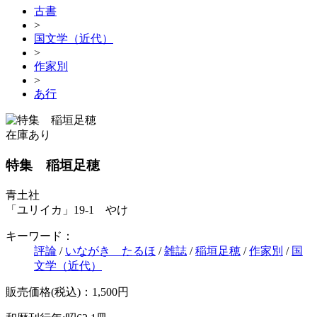
古書
>
国文学（近代）
>
作家別
>
あ行
在庫あり
特集 稲垣足穂
青土社
「ユリイカ」19-1 やけ
キーワード：
評論
/
いながき たるほ
/
雑誌
/
稲垣足穂
/
作家別
/
国
文学（近代）
販売価格(税込)：1,500円