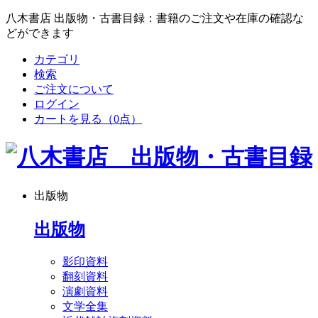
八木書店 出版物・古書目録：書籍のご注文や在庫の確認な
どができます
カテゴリ
検索
ご注文について
ログイン
カートを見る
（0点）
出版物
出版物
影印資料
翻刻資料
演劇資料
文学全集