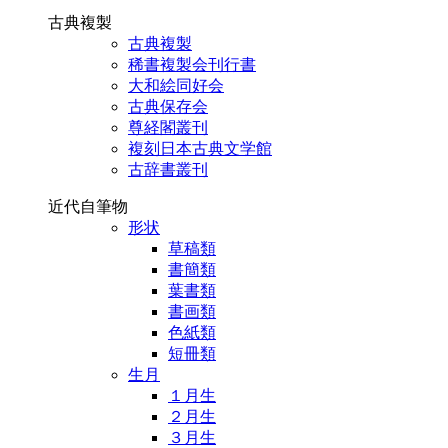
古典複製
古典複製
稀書複製会刊行書
大和絵同好会
古典保存会
尊経閣叢刊
複刻日本古典文学館
古辞書叢刊
近代自筆物
形状
草稿類
書簡類
葉書類
書画類
色紙類
短冊類
生月
１月生
２月生
３月生