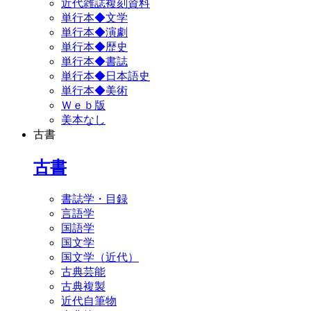
近代雑誌複刻資料
単行本◆文学
単行本◆演劇
単行本◆歴史
単行本◆書誌
単行本◆日本語史
単行本◆美術
Ｗｅｂ版
美本なし
古書
古書
書誌学・目録
言語学
国語学
国文学
国文学（近代）
古典芸能
古典複製
近代自筆物