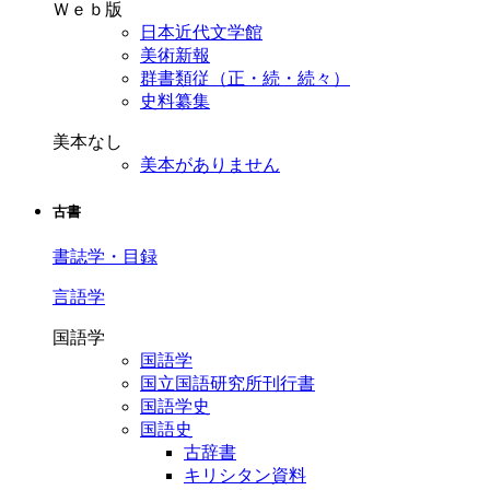
Ｗｅｂ版
日本近代文学館
美術新報
群書類従（正・続・続々）
史料纂集
美本なし
美本がありません
古書
書誌学・目録
言語学
国語学
国語学
国立国語研究所刊行書
国語学史
国語史
古辞書
キリシタン資料