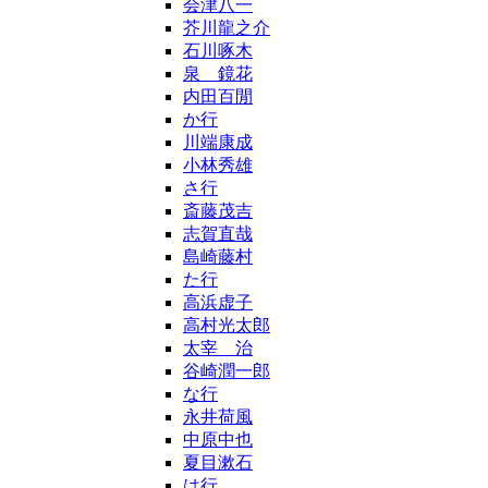
会津八一
芥川龍之介
石川啄木
泉 鏡花
内田百閒
か行
川端康成
小林秀雄
さ行
斎藤茂吉
志賀直哉
島崎藤村
た行
高浜虚子
高村光太郎
太宰 治
谷崎潤一郎
な行
永井荷風
中原中也
夏目漱石
は行