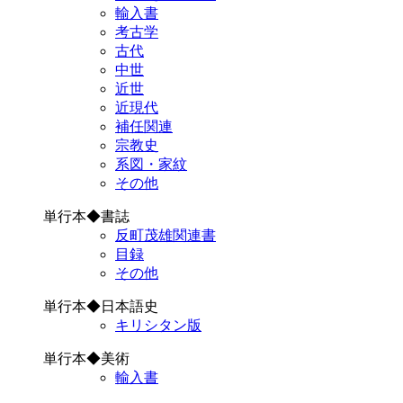
輸入書
考古学
古代
中世
近世
近現代
補任関連
宗教史
系図・家紋
その他
単行本◆書誌
反町茂雄関連書
目録
その他
単行本◆日本語史
キリシタン版
単行本◆美術
輸入書