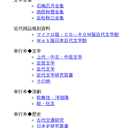
石橋忍月全集
徳田秋聲全集
近松秋江全集
近代雑誌複刻資料
マイクロ版・ＣＤ―ＲＯＭ版近代文学館
Ｗｅｂ版日本近代文学館
単行本◆文学
上代・中古・中世文学
近世文学
近代文学
近代文学研究双書
その他
単行本◆演劇
歌舞伎・浄瑠璃
能・狂言
単行本◆歴史
古代交通研究
日本史研究叢書