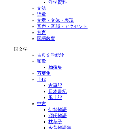
洋学資料
文法
語彙
文章・文体・表現
音声・音韻・アクセント
方言
国語教育
国文学
古典文学総論
和歌
勅撰集
万葉集
上代
古事記
日本書紀
風土記
中古
伊勢物語
源氏物語
枕草子
今昔物語集