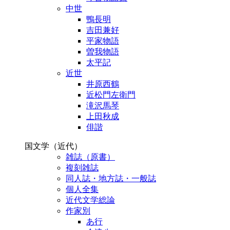
中世
鴨長明
吉田兼好
平家物語
曽我物語
太平記
近世
井原西鶴
近松門左衛門
滝沢馬琴
上田秋成
俳諧
国文学（近代）
雑誌（原書）
複刻雑誌
同人誌・地方誌・一般誌
個人全集
近代文学総論
作家別
あ行