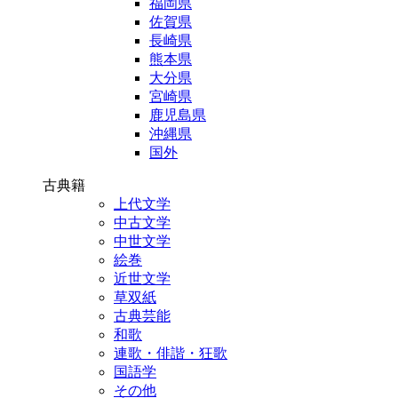
福岡県
佐賀県
長崎県
熊本県
大分県
宮崎県
鹿児島県
沖縄県
国外
古典籍
上代文学
中古文学
中世文学
絵巻
近世文学
草双紙
古典芸能
和歌
連歌・俳諧・狂歌
国語学
その他