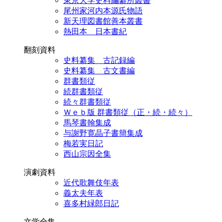
東京大学史料編纂所叢書
尾州家河内本源氏物語
新天理図書館善本叢書
熱田本 日本書紀
翻刻資料
史料纂集 古記録編
史料纂集 古文書編
群書類従
続群書類従
続々群書類従
Ｗｅｂ版 群書類従（正・続・続々）
馬琴書翰集成
与謝野寛晶子書簡集成
梅若実日記
西山宗因全集
演劇資料
近代歌舞伎年表
義太夫年表
喜多村緑郎日記
文学全集