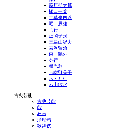
萩原朔太郎
樋口一葉
二葉亭四迷
堀 辰雄
ま行
正岡子規
三島由紀夫
宮沢賢治
森 鴎外
や行
横光利一
与謝野晶子
ら・わ行
若山牧水
古典芸能
古典芸能
能
狂言
浄瑠璃
歌舞伎