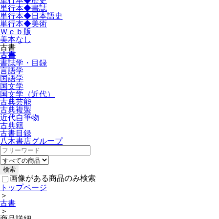
単行本◆歴史
単行本◆書誌
単行本◆日本語史
単行本◆美術
Ｗｅｂ版
美本なし
古書
古書
書誌学・目録
言語学
国語学
国文学
国文学（近代）
古典芸能
古典複製
近代自筆物
古典籍
古書目録
八木書店グループ
画像がある商品のみ検索
トップページ
＞
古書
＞
商品詳細