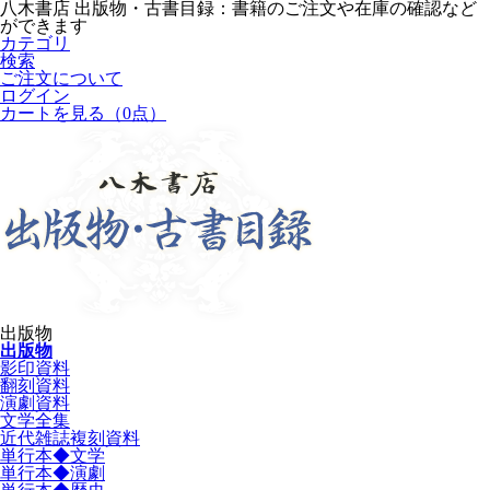
八木書店 出版物・古書目録：書籍のご注文や在庫の確認など
ができます
カテゴリ
検索
ご注文について
ログイン
カートを見る
（0点）
出版物
出版物
影印資料
翻刻資料
演劇資料
文学全集
近代雑誌複刻資料
単行本◆文学
単行本◆演劇