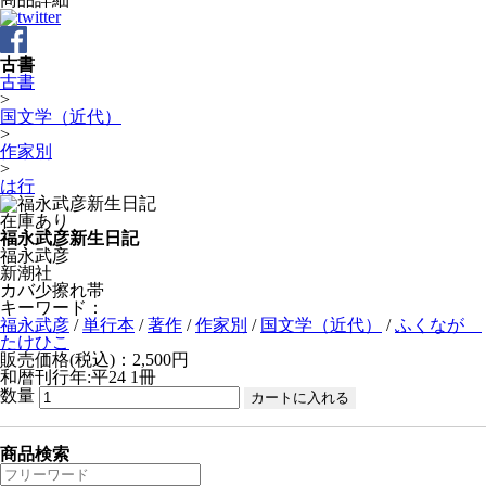
古書
古書
>
国文学（近代）
>
作家別
>
は行
在庫あり
福永武彦新生日記
福永武彦
新潮社
カバ少擦れ帯
キーワード：
福永武彦
/
単行本
/
著作
/
作家別
/
国文学（近代）
/
ふくなが
たけひこ
販売価格(税込)：2,500円
和暦刊行年:平24
1冊
数量
商品検索