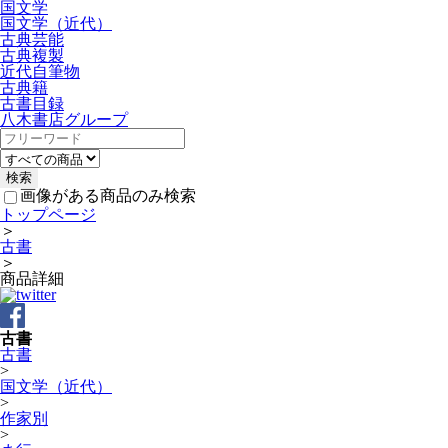
国文学
国文学（近代）
古典芸能
古典複製
近代自筆物
古典籍
古書目録
八木書店グループ
画像がある商品のみ検索
トップページ
＞
古書
＞
商品詳細
古書
古書
>
国文学（近代）
>
作家別
>