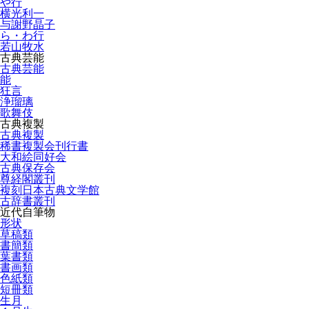
や行
横光利一
与謝野晶子
ら・わ行
若山牧水
古典芸能
古典芸能
能
狂言
浄瑠璃
歌舞伎
古典複製
古典複製
稀書複製会刊行書
大和絵同好会
古典保存会
尊経閣叢刊
複刻日本古典文学館
古辞書叢刊
近代自筆物
形状
草稿類
書簡類
葉書類
書画類
色紙類
短冊類
生月