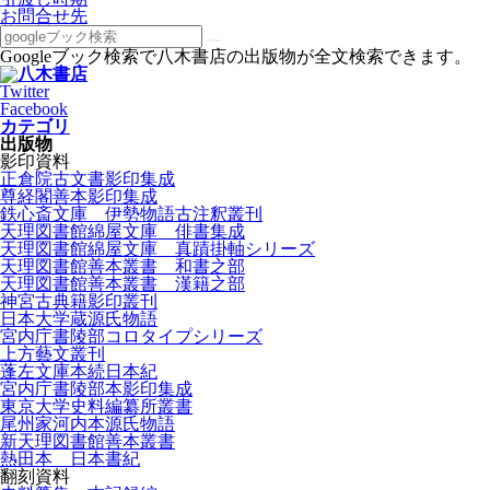
お問合せ先
Googleブック検索で八木書店の出版物が全文検索できます。
Twitter
Facebook
カテゴリ
出版物
影印資料
正倉院古文書影印集成
尊経閣善本影印集成
鉄心斎文庫 伊勢物語古注釈叢刊
天理図書館綿屋文庫 俳書集成
天理図書館綿屋文庫 真蹟掛軸シリーズ
天理図書館善本叢書 和書之部
天理図書館善本叢書 漢籍之部
神宮古典籍影印叢刊
日本大学蔵源氏物語
宮内庁書陵部コロタイプシリーズ
上方藝文叢刊
蓬左文庫本続日本紀
宮内庁書陵部本影印集成
東京大学史料編纂所叢書
尾州家河内本源氏物語
新天理図書館善本叢書
熱田本 日本書紀
翻刻資料