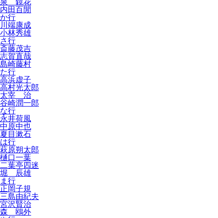
泉 鏡花
内田百閒
か行
川端康成
小林秀雄
さ行
斎藤茂吉
志賀直哉
島崎藤村
た行
高浜虚子
高村光太郎
太宰 治
谷崎潤一郎
な行
永井荷風
中原中也
夏目漱石
は行
萩原朔太郎
樋口一葉
二葉亭四迷
堀 辰雄
ま行
正岡子規
三島由紀夫
宮沢賢治
森 鴎外