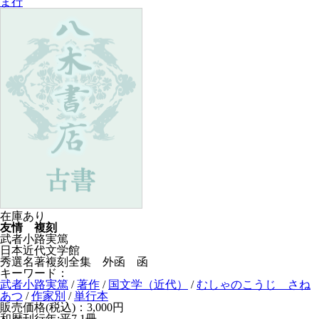
ま行
在庫あり
友情 複刻
武者小路実篤
日本近代文学館
秀選名著複刻全集 外函 函
キーワード：
武者小路実篤
/
著作
/
国文学（近代）
/
むしゃのこうじ さね
あつ
/
作家別
/
単行本
販売価格(税込)：3,000円
和暦刊行年:平7
1冊