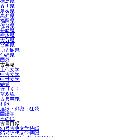
徳島県
香川県
愛媛県
高知県
福岡県
佐賀県
長崎県
熊本県
大分県
宮崎県
鹿児島県
沖縄県
国外
古典籍
上代文学
中古文学
中世文学
絵巻
近世文学
草双紙
古典芸能
和歌
連歌・俳諧・狂歌
国語学
その他
古書目録
93号古典文学特輯
95号近代文学特輯