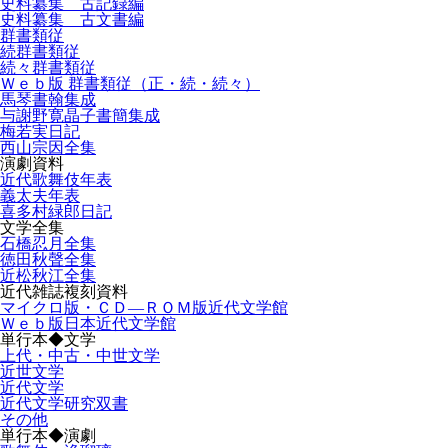
史料纂集 古記録編
史料纂集 古文書編
群書類従
続群書類従
続々群書類従
Ｗｅｂ版 群書類従（正・続・続々）
馬琴書翰集成
与謝野寛晶子書簡集成
梅若実日記
西山宗因全集
演劇資料
近代歌舞伎年表
義太夫年表
喜多村緑郎日記
文学全集
石橋忍月全集
徳田秋聲全集
近松秋江全集
近代雑誌複刻資料
マイクロ版・ＣＤ―ＲＯＭ版近代文学館
Ｗｅｂ版日本近代文学館
単行本◆文学
上代・中古・中世文学
近世文学
近代文学
近代文学研究双書
その他
単行本◆演劇