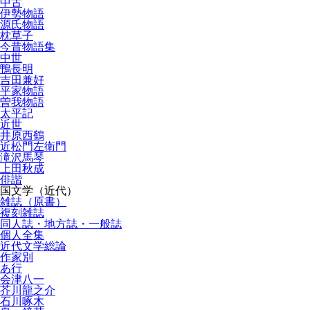
中古
伊勢物語
源氏物語
枕草子
今昔物語集
中世
鴨長明
吉田兼好
平家物語
曽我物語
太平記
近世
井原西鶴
近松門左衛門
滝沢馬琴
上田秋成
俳諧
国文学（近代）
雑誌（原書）
複刻雑誌
同人誌・地方誌・一般誌
個人全集
近代文学総論
作家別
あ行
会津八一
芥川龍之介
石川啄木