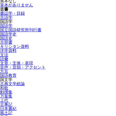
美本なし
美本がありません
古書
書誌学・目録
言語学
国語学
国語学
国立国語研究所刊行書
国語学史
国語史
古辞書
キリシタン資料
洋学資料
文法
語彙
文章・文体・表現
音声・音韻・アクセント
方言
国語教育
国文学
古典文学総論
和歌
勅撰集
万葉集
上代
古事記
日本書紀
風土記