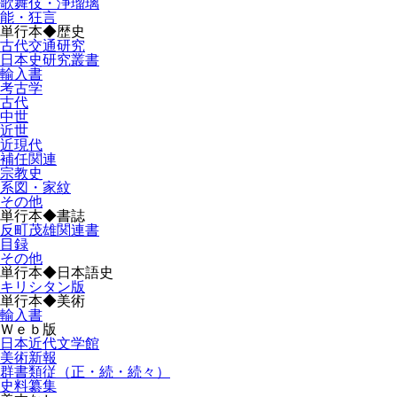
歌舞伎・浄瑠璃
能・狂言
単行本◆歴史
古代交通研究
日本史研究叢書
輸入書
考古学
古代
中世
近世
近現代
補任関連
宗教史
系図・家紋
その他
単行本◆書誌
反町茂雄関連書
目録
その他
単行本◆日本語史
キリシタン版
単行本◆美術
輸入書
Ｗｅｂ版
日本近代文学館
美術新報
群書類従（正・続・続々）
史料纂集