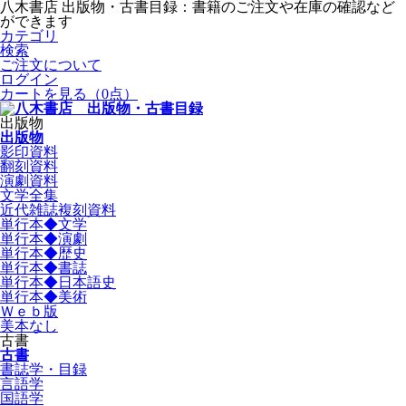
八木書店 出版物・古書目録：書籍のご注文や在庫の確認など
ができます
カテゴリ
検索
ご注文について
ログイン
カートを見る
（0点）
出版物
出版物
影印資料
翻刻資料
演劇資料
文学全集
近代雑誌複刻資料
単行本◆文学
単行本◆演劇
単行本◆歴史
単行本◆書誌
単行本◆日本語史
単行本◆美術
Ｗｅｂ版
美本なし
古書
古書
書誌学・目録
言語学
国語学