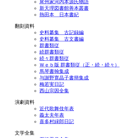
尾州家河内本源氏物語
新天理図書館善本叢書
熱田本 日本書紀
翻刻資料
史料纂集 古記録編
史料纂集 古文書編
群書類従
続群書類従
続々群書類従
Ｗｅｂ版 群書類従（正・続・続々）
馬琴書翰集成
与謝野寛晶子書簡集成
梅若実日記
西山宗因全集
演劇資料
近代歌舞伎年表
義太夫年表
喜多村緑郎日記
文学全集