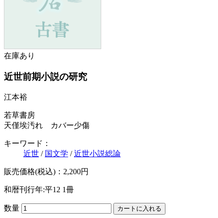
在庫あり
近世前期小説の研究
江本裕
若草書房
天僅埃汚れ カバー少傷
キーワード：
近世
/
国文学
/
近世小説総論
販売価格(税込)：2,200円
和暦刊行年:平12
1冊
数量