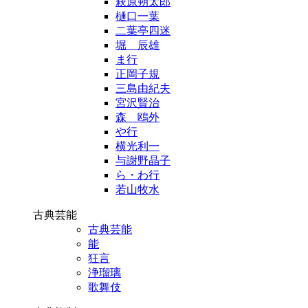
萩原朔太郎
樋口一葉
二葉亭四迷
堀 辰雄
ま行
正岡子規
三島由紀夫
宮沢賢治
森 鴎外
や行
横光利一
与謝野晶子
ら・わ行
若山牧水
古典芸能
古典芸能
能
狂言
浄瑠璃
歌舞伎