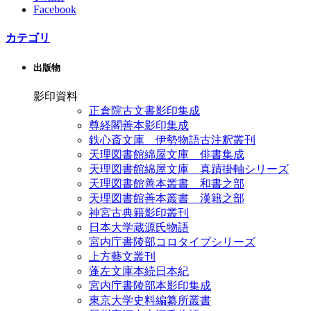
Facebook
カテゴリ
出版物
影印資料
正倉院古文書影印集成
尊経閣善本影印集成
鉄心斎文庫 伊勢物語古注釈叢刊
天理図書館綿屋文庫 俳書集成
天理図書館綿屋文庫 真蹟掛軸シリーズ
天理図書館善本叢書 和書之部
天理図書館善本叢書 漢籍之部
神宮古典籍影印叢刊
日本大学蔵源氏物語
宮内庁書陵部コロタイプシリーズ
上方藝文叢刊
蓬左文庫本続日本紀
宮内庁書陵部本影印集成
東京大学史料編纂所叢書