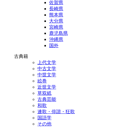
佐賀県
長崎県
熊本県
大分県
宮崎県
鹿児島県
沖縄県
国外
古典籍
上代文学
中古文学
中世文学
絵巻
近世文学
草双紙
古典芸能
和歌
連歌・俳諧・狂歌
国語学
その他