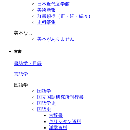
日本近代文学館
美術新報
群書類従（正・続・続々）
史料纂集
美本なし
美本がありません
古書
書誌学・目録
言語学
国語学
国語学
国立国語研究所刊行書
国語学史
国語史
古辞書
キリシタン資料
洋学資料