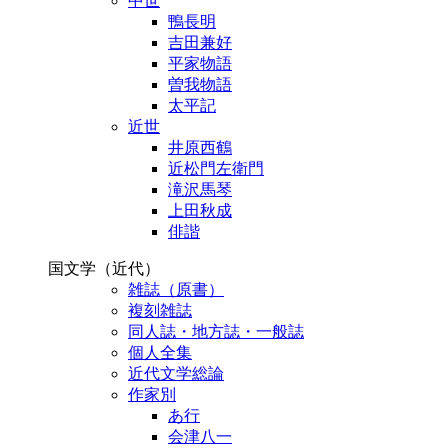
中世
鴨長明
吉田兼好
平家物語
曽我物語
太平記
近世
井原西鶴
近松門左衛門
滝沢馬琴
上田秋成
俳諧
国文学（近代）
雑誌（原書）
複刻雑誌
同人誌・地方誌・一般誌
個人全集
近代文学総論
作家別
あ行
会津八一