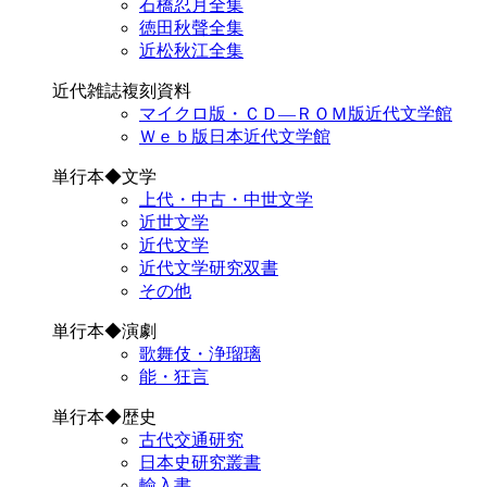
石橋忍月全集
徳田秋聲全集
近松秋江全集
近代雑誌複刻資料
マイクロ版・ＣＤ―ＲＯＭ版近代文学館
Ｗｅｂ版日本近代文学館
単行本◆文学
上代・中古・中世文学
近世文学
近代文学
近代文学研究双書
その他
単行本◆演劇
歌舞伎・浄瑠璃
能・狂言
単行本◆歴史
古代交通研究
日本史研究叢書
輸入書