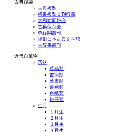
古典複製
古典複製
稀書複製会刊行書
大和絵同好会
古典保存会
尊経閣叢刊
複刻日本古典文学館
古辞書叢刊
近代自筆物
形状
草稿類
書簡類
葉書類
書画類
色紙類
短冊類
生月
１月生
２月生
３月生
４月生