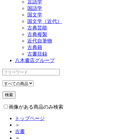
言語学
国語学
国文学
国文学（近代）
古典芸能
古典複製
近代自筆物
古典籍
古書目録
八木書店グループ
画像がある商品のみ検索
トップページ
＞
古書
＞