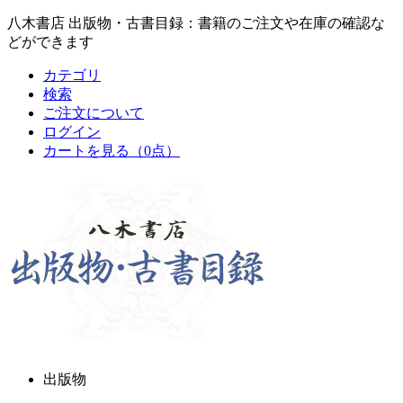
八木書店 出版物・古書目録：書籍のご注文や在庫の確認な
どができます
カテゴリ
検索
ご注文について
ログイン
カートを見る
（0点）
出版物