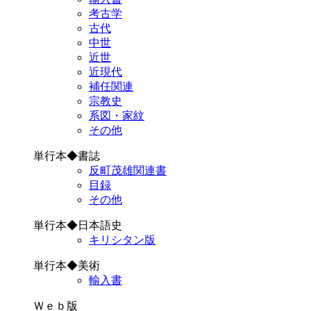
考古学
古代
中世
近世
近現代
補任関連
宗教史
系図・家紋
その他
単行本◆書誌
反町茂雄関連書
目録
その他
単行本◆日本語史
キリシタン版
単行本◆美術
輸入書
Ｗｅｂ版