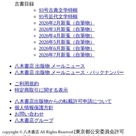
古書目録
93号古典文学特輯
95号近代文学特輯
2026年2月新蒐（自筆物）
2026年3月新蒐（自筆物）
2026年4月新蒐（自筆物）
2026年5月新蒐（自筆物）
2026年6月新蒐（自筆物）
2026年7月新蒐（自筆物）
八木書店 出版物 メールニュース
八木書店 出版物 メールニュース・バックナンバー
ご利用規約
特定商取引に関する表示
八木書店出版物からの転載許可申請について
個人情報保護方針
お問い合わせ
八木書店グループ
[東京都公安委員会許可
copyright © 八木書店 All Rights Reserved.