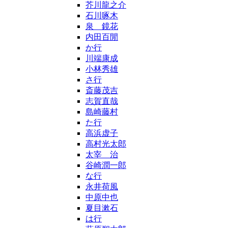
芥川龍之介
石川啄木
泉 鏡花
内田百閒
か行
川端康成
小林秀雄
さ行
斎藤茂吉
志賀直哉
島崎藤村
た行
高浜虚子
高村光太郎
太宰 治
谷崎潤一郎
な行
永井荷風
中原中也
夏目漱石
は行