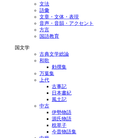
文法
語彙
文章・文体・表現
音声・音韻・アクセント
方言
国語教育
国文学
古典文学総論
和歌
勅撰集
万葉集
上代
古事記
日本書紀
風土記
中古
伊勢物語
源氏物語
枕草子
今昔物語集