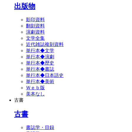
出版物
影印資料
翻刻資料
演劇資料
文学全集
近代雑誌複刻資料
単行本◆文学
単行本◆演劇
単行本◆歴史
単行本◆書誌
単行本◆日本語史
単行本◆美術
Ｗｅｂ版
美本なし
古書
古書
書誌学・目録