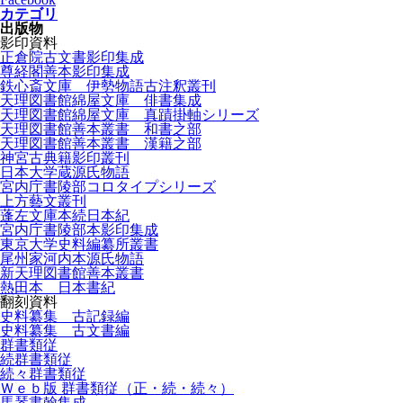
カテゴリ
出版物
影印資料
正倉院古文書影印集成
尊経閣善本影印集成
鉄心斎文庫 伊勢物語古注釈叢刊
天理図書館綿屋文庫 俳書集成
天理図書館綿屋文庫 真蹟掛軸シリーズ
天理図書館善本叢書 和書之部
天理図書館善本叢書 漢籍之部
神宮古典籍影印叢刊
日本大学蔵源氏物語
宮内庁書陵部コロタイプシリーズ
上方藝文叢刊
蓬左文庫本続日本紀
宮内庁書陵部本影印集成
東京大学史料編纂所叢書
尾州家河内本源氏物語
新天理図書館善本叢書
熱田本 日本書紀
翻刻資料
史料纂集 古記録編
史料纂集 古文書編
群書類従
続群書類従
続々群書類従
Ｗｅｂ版 群書類従（正・続・続々）
馬琴書翰集成