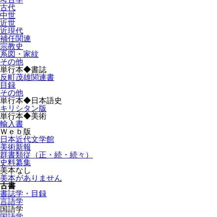
古代
中世
近世
近現代
補任関連
宗教史
系図・家紋
その他
単行本◆書誌
反町茂雄関連書
目録
その他
単行本◆日本語史
キリシタン版
単行本◆美術
輸入書
Ｗｅｂ版
日本近代文学館
美術新報
群書類従（正・続・続々）
史料纂集
美本なし
美本がありません
古書
書誌学・目録
言語学
国語学
国語学