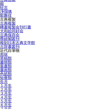
能
狂言
浄瑠璃
歌舞伎
古典複製
古典複製
稀書複製会刊行書
大和絵同好会
古典保存会
尊経閣叢刊
複刻日本古典文学館
古辞書叢刊
近代自筆物
形状
草稿類
書簡類
葉書類
書画類
色紙類
短冊類
生月
１月生
２月生
３月生
４月生
５月生
６月生
７月生