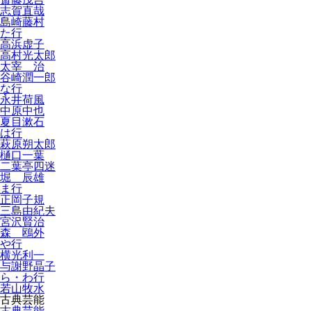
志賀直哉
島崎藤村
た行
高浜虚子
高村光太郎
太宰 治
谷崎潤一郎
な行
永井荷風
中原中也
夏目漱石
は行
萩原朔太郎
樋口一葉
二葉亭四迷
堀 辰雄
ま行
正岡子規
三島由紀夫
宮沢賢治
森 鴎外
や行
横光利一
与謝野晶子
ら・わ行
若山牧水
古典芸能
古典芸能