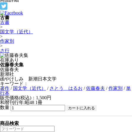
古書
古書
>
国文学（近代）
>
作家別
>
さ行
在庫あり
佐藤春夫集
佐藤春夫
新潮社
函やけしみ 新潮日本文学
キーワード：
著作
/
国文学（近代）
/
さとう はるお
/
佐藤春夫
/
作家別
/
単
行本
販売価格(税込)：1,500円
和暦刊行年:昭48
1冊
数量
商品検索