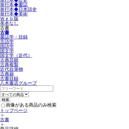
単行本◆歴史
単行本◆書誌
単行本◆日本語史
単行本◆美術
Ｗｅｂ版
美本なし
古書
古書
書誌学・目録
言語学
国語学
国文学
国文学（近代）
古典芸能
古典複製
近代自筆物
古典籍
古書目録
八木書店グループ
画像がある商品のみ検索
トップページ
＞
古書
＞
商品詳細