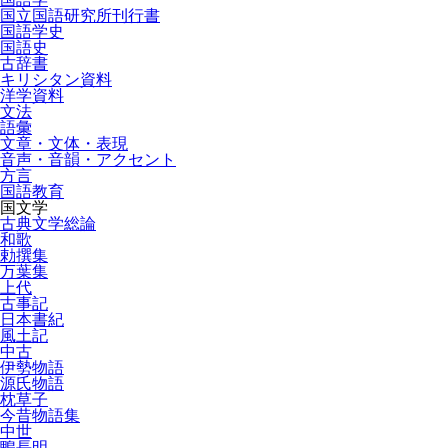
国立国語研究所刊行書
国語学史
国語史
古辞書
キリシタン資料
洋学資料
文法
語彙
文章・文体・表現
音声・音韻・アクセント
方言
国語教育
国文学
古典文学総論
和歌
勅撰集
万葉集
上代
古事記
日本書紀
風土記
中古
伊勢物語
源氏物語
枕草子
今昔物語集
中世
鴨長明