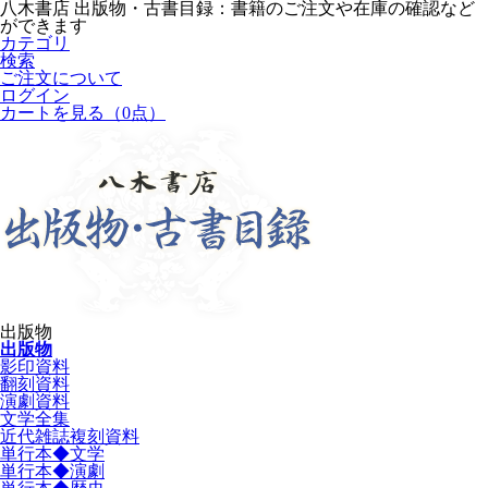
八木書店 出版物・古書目録：書籍のご注文や在庫の確認など
ができます
カテゴリ
検索
ご注文について
ログイン
カートを見る
（0点）
出版物
出版物
影印資料
翻刻資料
演劇資料
文学全集
近代雑誌複刻資料
単行本◆文学
単行本◆演劇