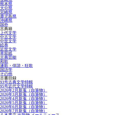
熊本県
大分県
宮崎県
鹿児島県
沖縄県
国外
古典籍
上代文学
中古文学
中世文学
絵巻
近世文学
草双紙
古典芸能
和歌
連歌・俳諧・狂歌
国語学
その他
古書目録
93号古典文学特輯
95号近代文学特輯
2026年2月新蒐（自筆物）
2026年3月新蒐（自筆物）
2026年4月新蒐（自筆物）
2026年5月新蒐（自筆物）
2026年6月新蒐（自筆物）
2026年7月新蒐（自筆物）
八木書店 出版物 メールニュース