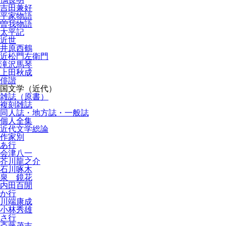
吉田兼好
平家物語
曽我物語
太平記
近世
井原西鶴
近松門左衛門
滝沢馬琴
上田秋成
俳諧
国文学（近代）
雑誌（原書）
複刻雑誌
同人誌・地方誌・一般誌
個人全集
近代文学総論
作家別
あ行
会津八一
芥川龍之介
石川啄木
泉 鏡花
内田百閒
か行
川端康成
小林秀雄
さ行
斎藤茂吉