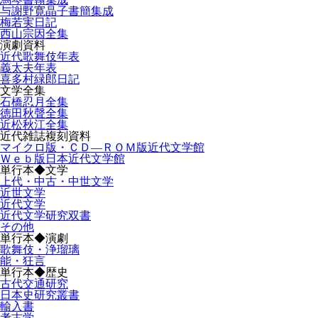
与謝野寛晶子書簡集成
梅若実日記
西山宗因全集
演劇資料
近代歌舞伎年表
義太夫年表
喜多村緑郎日記
文学全集
石橋忍月全集
徳田秋聲全集
近松秋江全集
近代雑誌複刻資料
マイクロ版・ＣＤ―ＲＯＭ版近代文学館
Ｗｅｂ版日本近代文学館
単行本◆文学
上代・中古・中世文学
近世文学
近代文学
近代文学研究双書
その他
単行本◆演劇
歌舞伎・浄瑠璃
能・狂言
単行本◆歴史
古代交通研究
日本史研究叢書
輸入書
考古学