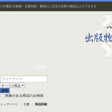
八木書店 出版物・古書目録：書籍のご注文や在庫の確認などができます
出版物
画像がある商品のみ検索
トップページ
＞
古書
＞
商品詳細