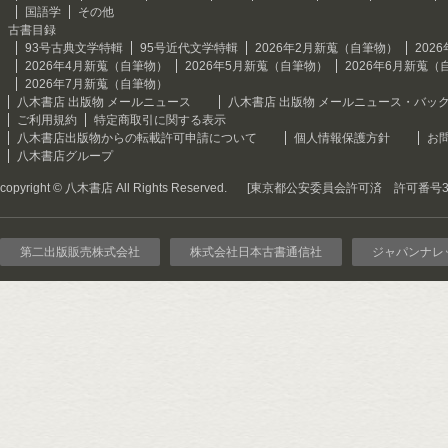
国語学
その他
古書目録
93号古典文学特輯
95号近代文学特輯
2026年2月新蒐（自筆物）
202
2026年4月新蒐（自筆物）
2026年5月新蒐（自筆物）
2026年6月新蒐（
2026年7月新蒐（自筆物）
八木書店 出版物 メールニュース
八木書店 出版物 メールニュース・バッ
ご利用規約
特定商取引に関する表示
八木書店出版物からの転載許可申請について
個人情報保護方針
お
八木書店グループ
copyright © 八木書店 All Rights Reserved.
[東京都公安委員会許可済 許可番号301
第二出版販売株式会社
株式会社日本古書通信社
ジャパンナレ