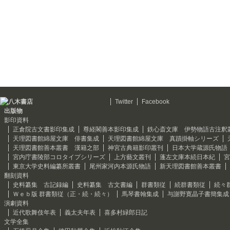
Twitter
Facebook
出版物
影印資料
正倉院古文書影印集成
尊経閣善本影印集成
鉄心斎文庫 伊勢物語古注釈
天理図書館綿屋文庫 俳書集成
天理図書館綿屋文庫 真蹟掛軸シリーズ
天理図書館善本叢書 漢籍之部
神宮古典籍影印叢刊
日本大学蔵源氏物語
宮内庁書陵部コロタイプシリーズ
上方藝文叢刊
蓬左文庫本続日本紀
宮
東京大学史料編纂所叢書
尾州家河内本源氏物語
新天理図書館善本叢書
翻刻資料
史料纂集 古記録編
史料纂集 古文書編
群書類従
続群書類従
続々
Ｗｅｂ版 群書類従（正・続・続々）
馬琴書翰集成
与謝野寛晶子書簡集成
演劇資料
近代歌舞伎年表
義太夫年表
喜多村緑郎日記
文学全集