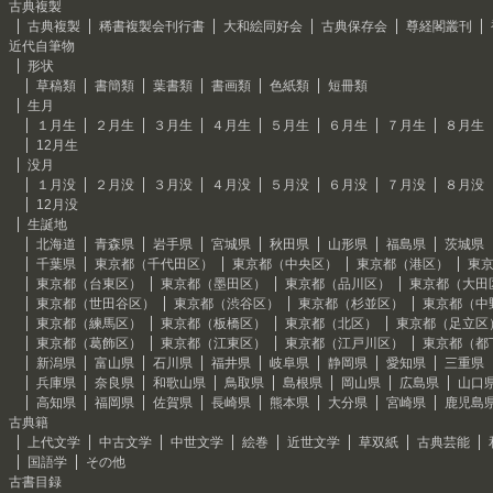
古典複製
古典複製
稀書複製会刊行書
大和絵同好会
古典保存会
尊経閣叢刊
近代自筆物
形状
草稿類
書簡類
葉書類
書画類
色紙類
短冊類
生月
１月生
２月生
３月生
４月生
５月生
６月生
７月生
８月生
12月生
没月
１月没
２月没
３月没
４月没
５月没
６月没
７月没
８月没
12月没
生誕地
北海道
青森県
岩手県
宮城県
秋田県
山形県
福島県
茨城県
千葉県
東京都（千代田区）
東京都（中央区）
東京都（港区）
東
東京都（台東区）
東京都（墨田区）
東京都（品川区）
東京都（大田
東京都（世田谷区）
東京都（渋谷区）
東京都（杉並区）
東京都（中
東京都（練馬区）
東京都（板橋区）
東京都（北区）
東京都（足立区
東京都（葛飾区）
東京都（江東区）
東京都（江戸川区）
東京都（都
新潟県
富山県
石川県
福井県
岐阜県
静岡県
愛知県
三重県
兵庫県
奈良県
和歌山県
鳥取県
島根県
岡山県
広島県
山口
高知県
福岡県
佐賀県
長崎県
熊本県
大分県
宮崎県
鹿児島
古典籍
上代文学
中古文学
中世文学
絵巻
近世文学
草双紙
古典芸能
国語学
その他
古書目録