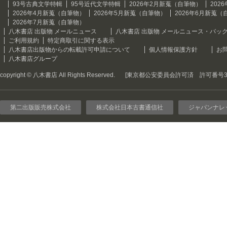
93号古典文学特輯
95号近代文学特輯
2026年2月新蒐（自筆物）
202
2026年4月新蒐（自筆物）
2026年5月新蒐（自筆物）
2026年6月新蒐（
2026年7月新蒐（自筆物）
八木書店 出版物 メールニュース
八木書店 出版物 メールニュース・バッ
ご利用規約
特定商取引に関する表示
八木書店出版物からの転載許可申請について
個人情報保護方針
お
八木書店グループ
copyright © 八木書店 All Rights Reserved.
[東京都公安委員会許可済 許可番号301
第二出版販売株式会社
株式会社日本古書通信社
ジャパンナレ