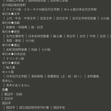
石橋忍月全集
徳田秋聲全集
近松秋江全集
近代雑誌複刻資料
マイクロ版・ＣＤ―ＲＯＭ版近代文学館
Ｗｅｂ版日本近代文学館
単行本◆文学
上代・中古・中世文学
近世文学
近代文学
近代文学研究双書
その他
単行本◆演劇
歌舞伎・浄瑠璃
能・狂言
単行本◆歴史
古代交通研究
日本史研究叢書
輸入書
考古学
古代
中世
近世
系図・家紋
その他
単行本◆書誌
反町茂雄関連書
目録
その他
単行本◆日本語史
キリシタン版
単行本◆美術
輸入書
Ｗｅｂ版
日本近代文学館
美術新報
群書類従（正・続・続々）
史料纂集
美本なし
美本がありません
古書
書誌学・目録
言語学
国語学
国語学
国立国語研究所刊行書
国語学史