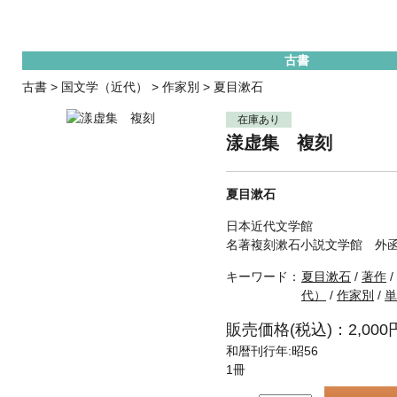
古書
古書
>
国文学（近代）
>
作家別
>
夏目漱石
在庫あり
漾虚集 複刻
夏目漱石
日本近代文学館
名著複刻漱石小説文学館 外
キーワード：
夏目漱石
/
著作
/
代）
/
作家別
/
単
販売価格(税込)：2,000
和暦刊行年:昭56
1冊