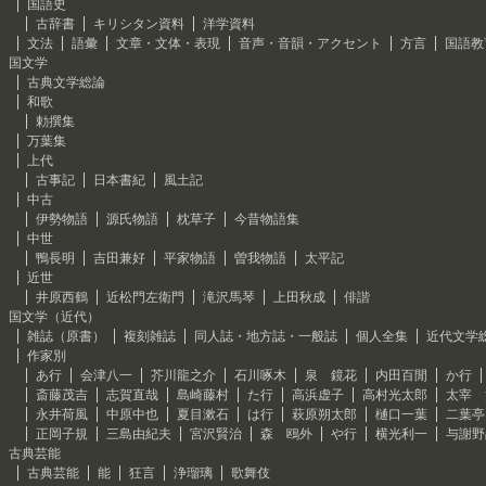
国語史
古辞書
キリシタン資料
洋学資料
文法
語彙
文章・文体・表現
音声・音韻・アクセント
方言
国語教
国文学
古典文学総論
和歌
勅撰集
万葉集
上代
古事記
日本書紀
風土記
中古
伊勢物語
源氏物語
枕草子
今昔物語集
中世
鴨長明
吉田兼好
平家物語
曽我物語
太平記
近世
井原西鶴
近松門左衛門
滝沢馬琴
上田秋成
俳諧
国文学（近代）
雑誌（原書）
複刻雑誌
同人誌・地方誌・一般誌
個人全集
近代文学
作家別
あ行
会津八一
芥川龍之介
石川啄木
泉 鏡花
内田百閒
か行
斎藤茂吉
志賀直哉
島崎藤村
た行
高浜虚子
高村光太郎
太宰 
永井荷風
中原中也
夏目漱石
は行
萩原朔太郎
樋口一葉
二葉亭
正岡子規
三島由紀夫
宮沢賢治
森 鴎外
や行
横光利一
与謝野
古典芸能
古典芸能
能
狂言
浄瑠璃
歌舞伎