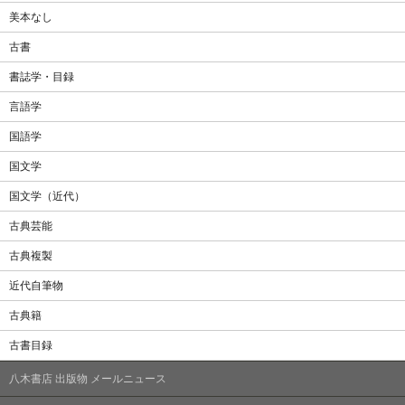
美本なし
古書
書誌学・目録
言語学
国語学
国文学
国文学（近代）
古典芸能
古典複製
近代自筆物
古典籍
古書目録
八木書店 出版物 メールニュース