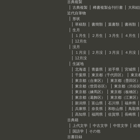
古典複製
古典複製
稀書複製会刊行書
大和絵
近代自筆物
形状
草稿類
書簡類
葉書類
書画類
生月
１月生
２月生
３月生
４月生
12月生
没月
１月没
２月没
３月没
４月没
12月没
生誕地
北海道
青森県
岩手県
宮城県
千葉県
東京都（千代田区）
東京
東京都（台東区）
東京都（墨田区
東京都（世田谷区）
東京都（渋谷
東京都（練馬区）
東京都（板橋区
東京都（葛飾区）
東京都（江東区
新潟県
富山県
石川県
福井県
兵庫県
奈良県
和歌山県
鳥取県
高知県
福岡県
佐賀県
長崎県
古典籍
上代文学
中古文学
中世文学
絵
国語学
その他
古書目録