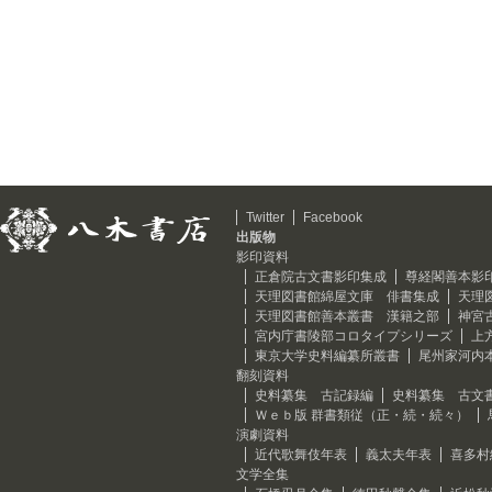
Twitter
Facebook
出版物
影印資料
正倉院古文書影印集成
尊経閣善本影
天理図書館綿屋文庫 俳書集成
天理
天理図書館善本叢書 漢籍之部
神宮
宮内庁書陵部コロタイプシリーズ
上
東京大学史料編纂所叢書
尾州家河内
翻刻資料
史料纂集 古記録編
史料纂集 古文
Ｗｅｂ版 群書類従（正・続・続々）
演劇資料
近代歌舞伎年表
義太夫年表
喜多村
文学全集