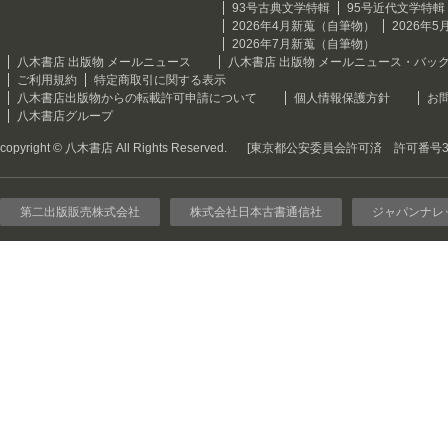
93号古典文学特輯
95号近代文学特輯
2026年4月新蒐（自筆物）
2026年
2026年7月新蒐（自筆物）
八木書店 出版物 メールニュース
八木書店 出版物 メールニュース・バッ
ご利用規約
特定商取引に関する表示
八木書店出版物からの転載許可申請について
個人情報保護方針
お
八木書店グループ
copyright © 八木書店 All Rights Reserved.
[東京都公安委員会許可済 許可番号301
第二出版販売株式会社
株式会社日本古書通信社
ジャパンナレ