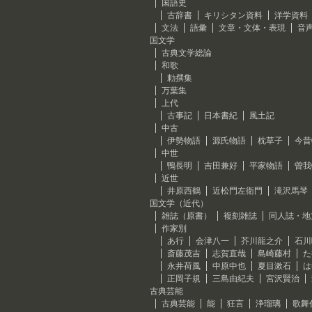
国語史
古辞書
キリシタン資料
洋学資料
文法
語彙
文章・文体・表現
音
国文学
古典文学総論
和歌
勅撰集
万葉集
上代
古事記
日本書紀
風土記
中古
伊勢物語
源氏物語
枕草子
今昔
中世
鴨長明
吉田兼好
平家物語
曽我
近世
井原西鶴
近松門左衛門
滝沢馬琴
国文学（近代）
雑誌（原書）
複刻雑誌
同人誌・地
作家別
あ行
会津八一
芥川龍之介
石川
斎藤茂吉
志賀直哉
島崎藤村
た
永井荷風
中原中也
夏目漱石
は
正岡子規
三島由紀夫
宮沢賢治
古典芸能
古典芸能
能
狂言
浄瑠璃
歌舞