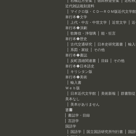
石橋忍月全集
徳田秋聲全集
近松秋
近代雑誌複刻資料
マイクロ版・ＣＤ―ＲＯＭ版近代文学館
単行本◆文学
上代・中古・中世文学
近世文学
近
単行本◆演劇
歌舞伎・浄瑠璃
能・狂言
単行本◆歴史
古代交通研究
日本史研究叢書
輸入
系図・家紋
その他
単行本◆書誌
反町茂雄関連書
目録
その他
単行本◆日本語史
キリシタン版
単行本◆美術
輸入書
Ｗｅｂ版
日本近代文学館
美術新報
群書類従
美本なし
美本がありません
古書
書誌学・目録
言語学
国語学
国語学
国立国語研究所刊行書
国語