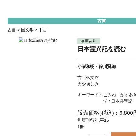
古書
古書
>
国文学
>
中古
在庫あり
日本霊異記を読む
小峯和明・篠川賢編
吉川弘文館
天少埃しみ
キーワード：
こみね、かずあき(
学
/
日本霊異記
販売価格(税込)：6,800
和暦刊行年:平16
1冊