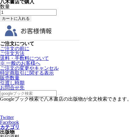
八木書店で購入
数量
ご注文について
ご注文の前に
ご注文方法
送料・手数料について
※ 一般のお客様へ
ご注文の変更やキャンセル
特定商取引に関する表示
販売数量
引渡し時期
お問合せ先
Googleブック検索で八木書店の出版物が全文検索できます。
Twitter
Facebook
カテゴリ
出版物
影印資料