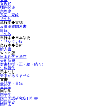
近現代
補任関連
宗教史
系図・家紋
その他
単行本◆書誌
反町茂雄関連書
目録
その他
単行本◆日本語史
キリシタン版
単行本◆美術
輸入書
Ｗｅｂ版
日本近代文学館
美術新報
群書類従（正・続・続々）
史料纂集
美本なし
美本がありません
古書
書誌学・目録
言語学
国語学
国語学
国立国語研究所刊行書
国語学史
国語史