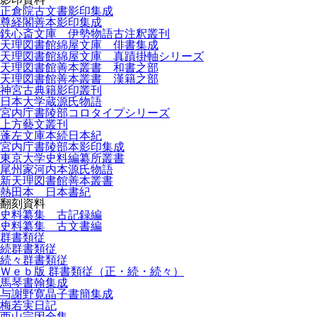
正倉院古文書影印集成
尊経閣善本影印集成
鉄心斎文庫 伊勢物語古注釈叢刊
天理図書館綿屋文庫 俳書集成
天理図書館綿屋文庫 真蹟掛軸シリーズ
天理図書館善本叢書 和書之部
天理図書館善本叢書 漢籍之部
神宮古典籍影印叢刊
日本大学蔵源氏物語
宮内庁書陵部コロタイプシリーズ
上方藝文叢刊
蓬左文庫本続日本紀
宮内庁書陵部本影印集成
東京大学史料編纂所叢書
尾州家河内本源氏物語
新天理図書館善本叢書
熱田本 日本書紀
翻刻資料
史料纂集 古記録編
史料纂集 古文書編
群書類従
続群書類従
続々群書類従
Ｗｅｂ版 群書類従（正・続・続々）
馬琴書翰集成
与謝野寛晶子書簡集成
梅若実日記
西山宗因全集