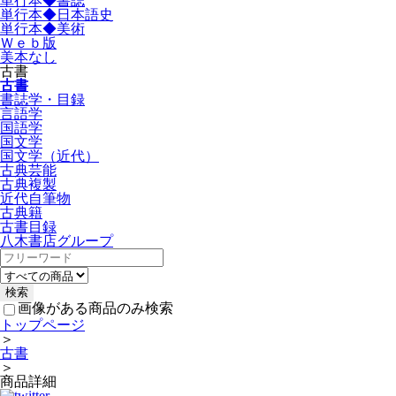
単行本◆書誌
単行本◆日本語史
単行本◆美術
Ｗｅｂ版
美本なし
古書
古書
書誌学・目録
言語学
国語学
国文学
国文学（近代）
古典芸能
古典複製
近代自筆物
古典籍
古書目録
八木書店グループ
画像がある商品のみ検索
トップページ
＞
古書
＞
商品詳細