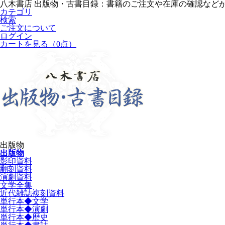
八木書店 出版物・古書目録：書籍のご注文や在庫の確認など
カテゴリ
検索
ご注文について
ログイン
カートを見る
（0点）
出版物
出版物
影印資料
翻刻資料
演劇資料
文学全集
近代雑誌複刻資料
単行本◆文学
単行本◆演劇
単行本◆歴史