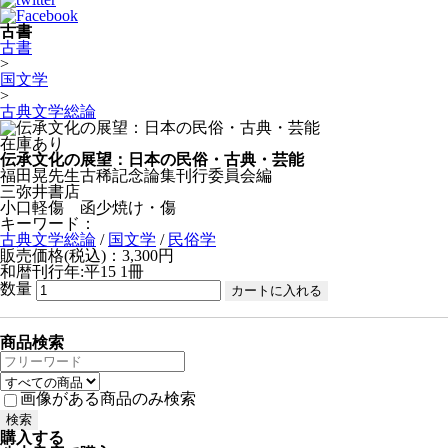
古書
古書
>
国文学
>
古典文学総論
在庫あり
伝承文化の展望：日本の民俗・古典・芸能
福田晃先生古稀記念論集刊行委員会編
三弥井書店
小口軽傷 函少焼け・傷
キーワード：
古典文学総論
/
国文学
/
民俗学
販売価格(税込)：3,300円
和暦刊行年:平15
1冊
数量
商品検索
画像がある商品のみ検索
購入する