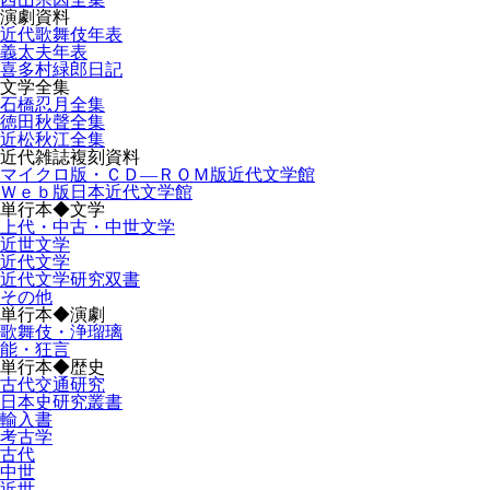
演劇資料
近代歌舞伎年表
義太夫年表
喜多村緑郎日記
文学全集
石橋忍月全集
徳田秋聲全集
近松秋江全集
近代雑誌複刻資料
マイクロ版・ＣＤ―ＲＯＭ版近代文学館
Ｗｅｂ版日本近代文学館
単行本◆文学
上代・中古・中世文学
近世文学
近代文学
近代文学研究双書
その他
単行本◆演劇
歌舞伎・浄瑠璃
能・狂言
単行本◆歴史
古代交通研究
日本史研究叢書
輸入書
考古学
古代
中世
近世