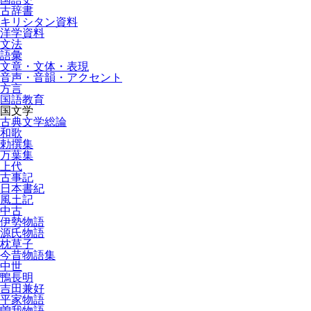
古辞書
キリシタン資料
洋学資料
文法
語彙
文章・文体・表現
音声・音韻・アクセント
方言
国語教育
国文学
古典文学総論
和歌
勅撰集
万葉集
上代
古事記
日本書紀
風土記
中古
伊勢物語
源氏物語
枕草子
今昔物語集
中世
鴨長明
吉田兼好
平家物語
曽我物語