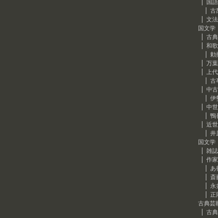
国語
古
文法
国文学
古典
和歌
勅
万葉
上代
古
中古
伊
中世
鴨
近世
井
国文学
雑誌
作家
あ
斎
永
正
古典芸
古典