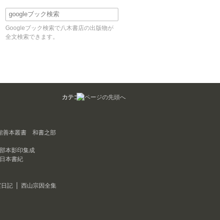
Googleブック検索で八木書店の出版物が
全文検索できます。
カテゴリ
館善本叢書 和書之部
部本影印集成
日本書紀
実日記
西山宗因全集