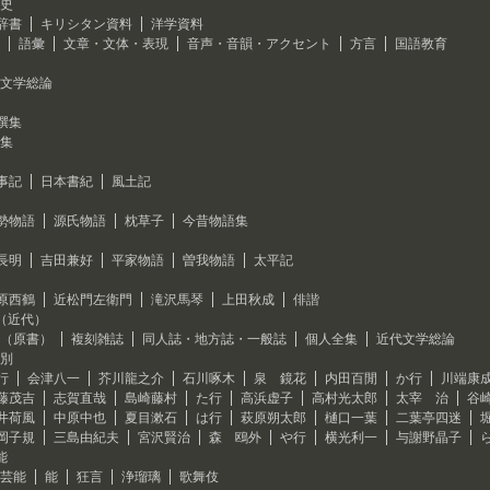
史
辞書
キリシタン資料
洋学資料
語彙
文章・文体・表現
音声・音韻・アクセント
方言
国語教育
文学総論
撰集
集
事記
日本書紀
風土記
勢物語
源氏物語
枕草子
今昔物語集
長明
吉田兼好
平家物語
曽我物語
太平記
原西鶴
近松門左衛門
滝沢馬琴
上田秋成
俳諧
（近代）
（原書）
複刻雑誌
同人誌・地方誌・一般誌
個人全集
近代文学総論
別
行
会津八一
芥川龍之介
石川啄木
泉 鏡花
内田百閒
か行
川端康
藤茂吉
志賀直哉
島崎藤村
た行
高浜虚子
高村光太郎
太宰 治
谷
井荷風
中原中也
夏目漱石
は行
萩原朔太郎
樋口一葉
二葉亭四迷
岡子規
三島由紀夫
宮沢賢治
森 鴎外
や行
横光利一
与謝野晶子
能
芸能
能
狂言
浄瑠璃
歌舞伎