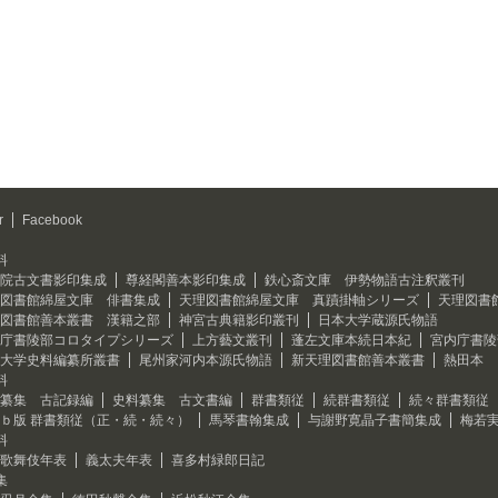
r
Facebook
料
院古文書影印集成
尊経閣善本影印集成
鉄心斎文庫 伊勢物語古注釈叢刊
図書館綿屋文庫 俳書集成
天理図書館綿屋文庫 真蹟掛軸シリーズ
天理図書
図書館善本叢書 漢籍之部
神宮古典籍影印叢刊
日本大学蔵源氏物語
庁書陵部コロタイプシリーズ
上方藝文叢刊
蓬左文庫本続日本紀
宮内庁書陵
大学史料編纂所叢書
尾州家河内本源氏物語
新天理図書館善本叢書
熱田本 
料
纂集 古記録編
史料纂集 古文書編
群書類従
続群書類従
続々群書類従
ｂ版 群書類従（正・続・続々）
馬琴書翰集成
与謝野寛晶子書簡集成
梅若
料
歌舞伎年表
義太夫年表
喜多村緑郎日記
集