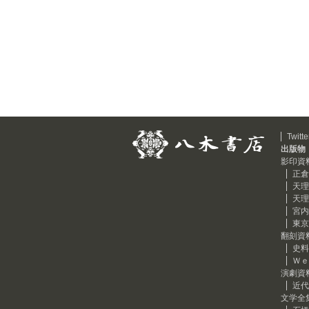
Twitte
出版物
影印資
正倉
天理
天理
宮内
東京
翻刻資
史料
Ｗｅ
演劇資
近代
文学全