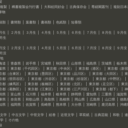
製
複製
稀書複製会刊行書
大和絵同好会
古典保存会
尊経閣叢刊
複刻日本
筆物
稿類
書簡類
葉書類
書画類
色紙類
短冊類
月生
２月生
３月生
４月生
５月生
６月生
７月生
８月生
９月生
2月生
月没
２月没
３月没
４月没
５月没
６月没
７月没
８月没
９月没
2月没
地
海道
青森県
岩手県
宮城県
秋田県
山形県
福島県
茨城県
栃木県
葉県
東京都（千代田区）
東京都（中央区）
東京都（港区）
東京都（新宿
京都（台東区）
東京都（墨田区）
東京都（品川区）
東京都（大田区）
東
京都（世田谷区）
東京都（渋谷区）
東京都（杉並区）
東京都（中野区）
京都（練馬区）
東京都（板橋区）
東京都（北区）
東京都（足立区）
東京
京都（葛飾区）
東京都（江東区）
東京都（江戸川区）
東京都（都下）
神
潟県
富山県
石川県
福井県
岐阜県
静岡県
愛知県
三重県
滋賀県
庫県
奈良県
和歌山県
鳥取県
島根県
岡山県
広島県
山口県
徳島
知県
福岡県
佐賀県
長崎県
熊本県
大分県
宮崎県
鹿児島県
沖縄
文学
中古文学
中世文学
絵巻
近世文学
草双紙
古典芸能
和歌
連
学
その他
録