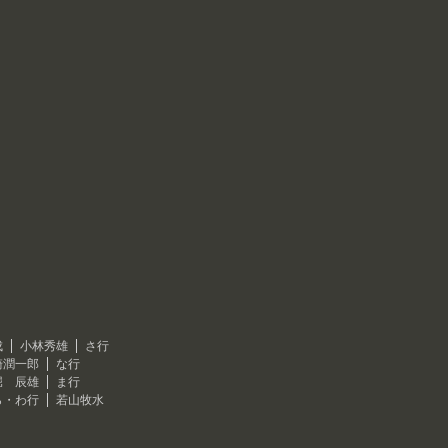
成
小林秀雄
さ行
崎潤一郎
な行
堀 辰雄
ま行
ら・わ行
若山牧水