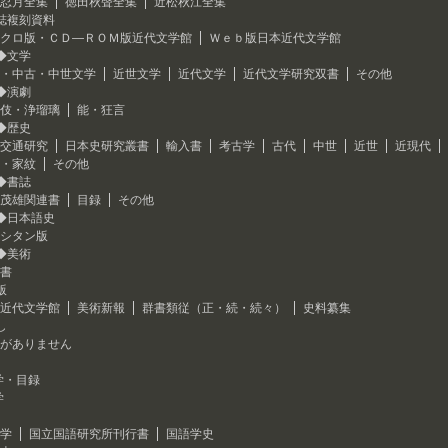
忍月全集
徳田秋聲全集
近松秋江全集
誌複刻資料
クロ版・ＣＤ―ＲＯＭ版近代文学館
Ｗｅｂ版日本近代文学館
◆文学
・中古・中世文学
近世文学
近代文学
近代文学研究双書
その他
◆演劇
伎・浄瑠璃
能・狂言
◆歴史
交通研究
日本史研究叢書
輸入書
考古学
古代
中世
近世
近現代
・家紋
その他
◆書誌
茂雄関連書
目録
その他
◆日本語史
シタン版
◆美術
書
版
近代文学館
美術新報
群書類従（正・続・続々）
史料纂集
し
がありません
学・目録
学
学
国立国語研究所刊行書
国語学史