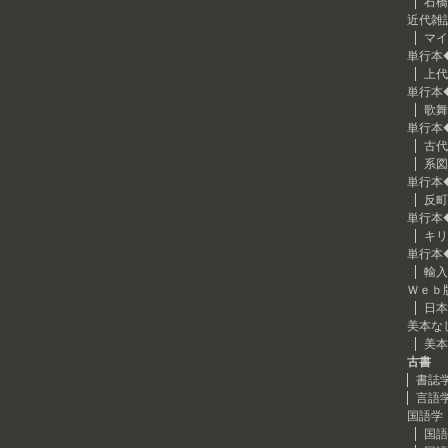
石橋
近代雑
マイ
単行本
上代
単行本
歌舞
単行本
古代
系図
単行本
反町
単行本
キリ
単行本
輸入
Ｗｅｂ
日本
美本な
美本
古書
書誌
言語
国語学
国語