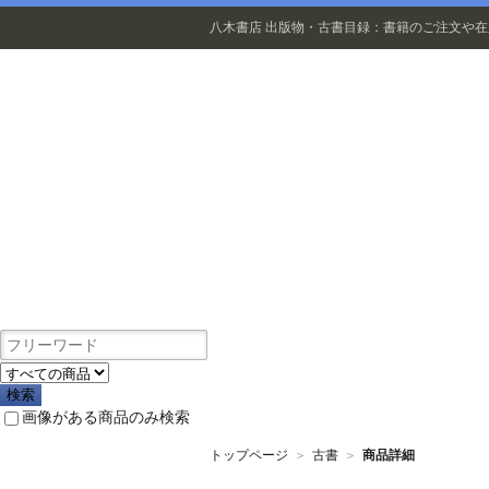
八木書店 出版物・古書目録：書籍のご注文や
出版物
画像がある商品のみ検索
トップページ
＞
古書
＞
商品詳細