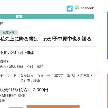
古書
行
在庫あり
私の上に降る雪は わが子中原中也を語る
中原フク述・村上護編
講談社
再カバ傷み補修 やけ 蔵印
キーワード：
なかはら ちゅうや
/
国文学（近代）
/
作家別
/
単行本
/
評論
販売価格(税込)：2,000円
和暦刊行年:昭48
1冊