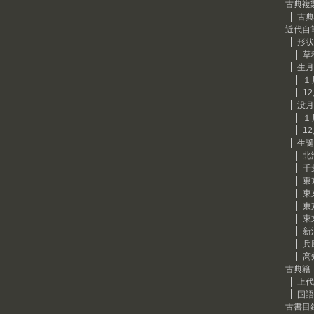
古典複
古典
近代自
形状
草
生月
１
1
没月
１
1
生誕
北
千
東
東
東
東
新
兵
高
古典籍
上代
国語
古書目