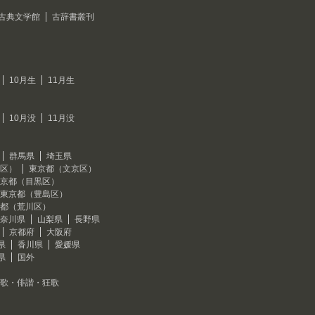
古典文学館
古辞書叢刊
10月生
11月生
10月没
11月没
群馬県
埼玉県
区）
東京都（文京区）
京都（目黒区）
東京都（豊島区）
都（荒川区）
奈川県
山梨県
長野県
京都府
大阪府
県
香川県
愛媛県
県
国外
歌・俳諧・狂歌