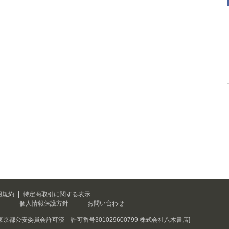
用規約
特定商取引に関する表示
て
個人情報保護方針
お問い合わせ
[東京都公安委員会許可済 許可番号301029600799 株式会社八木書店]