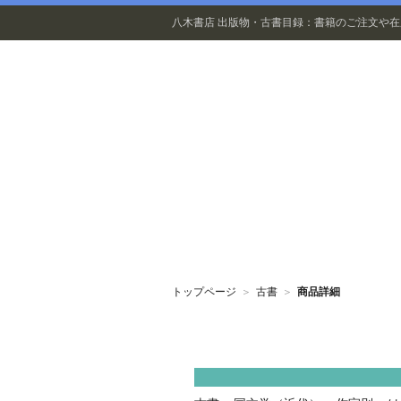
八木書店 出版物・古書目録：書籍のご注文や
出版物
トップページ
＞
古書
＞
商品詳細