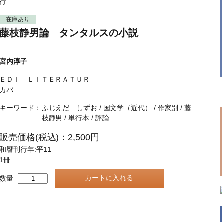
行
在庫あり
藤枝静男論 タンタルスの小説
宮内淳子
ＥＤＩ ＬＩＴＥＲＡＴＵＲ
カバ
キーワード：
ふじえだ しずお
/
国文学（近代）
/
作家別
/
藤
枝静男
/
単行本
/
評論
販売価格(税込)：2,500円
和暦刊行年:平11
1冊
数量