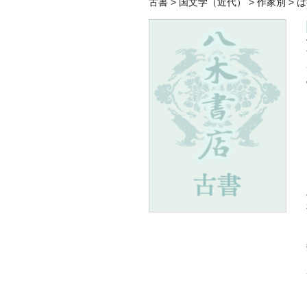
古書
>
国文学（近代）
>
作家別
>
は