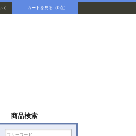
カートを見る
（0点）
いて
八木書店グループ
商品検索