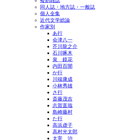
複刻雑誌
同人誌・地方誌・一般誌
個人全集
近代文学総論
作家別
あ行
会津八一
芥川龍之介
石川啄木
泉 鏡花
内田百閒
か行
川端康成
小林秀雄
さ行
斎藤茂吉
志賀直哉
島崎藤村
た行
高浜虚子
高村光太郎
太宰 治