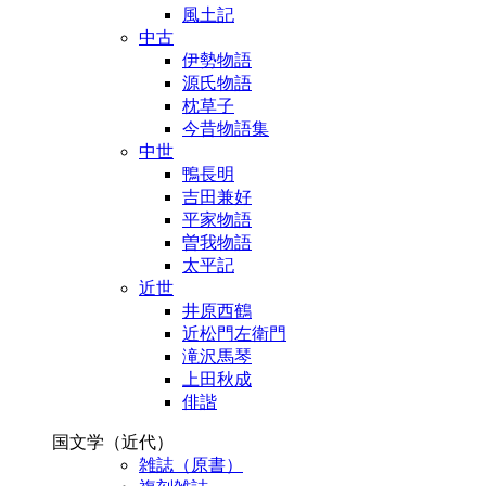
風土記
中古
伊勢物語
源氏物語
枕草子
今昔物語集
中世
鴨長明
吉田兼好
平家物語
曽我物語
太平記
近世
井原西鶴
近松門左衛門
滝沢馬琴
上田秋成
俳諧
国文学（近代）
雑誌（原書）