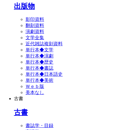
出版物
影印資料
翻刻資料
演劇資料
文学全集
近代雑誌複刻資料
単行本◆文学
単行本◆演劇
単行本◆歴史
単行本◆書誌
単行本◆日本語史
単行本◆美術
Ｗｅｂ版
美本なし
古書
古書
書誌学・目録