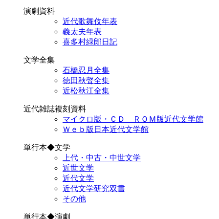
演劇資料
近代歌舞伎年表
義太夫年表
喜多村緑郎日記
文学全集
石橋忍月全集
徳田秋聲全集
近松秋江全集
近代雑誌複刻資料
マイクロ版・ＣＤ―ＲＯＭ版近代文学館
Ｗｅｂ版日本近代文学館
単行本◆文学
上代・中古・中世文学
近世文学
近代文学
近代文学研究双書
その他
単行本◆演劇