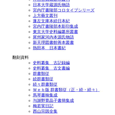
日本大学蔵源氏物語
宮内庁書陵部コロタイプシリーズ
上方藝文叢刊
蓬左文庫本続日本紀
宮内庁書陵部本影印集成
東京大学史料編纂所叢書
尾州家河内本源氏物語
新天理図書館善本叢書
熱田本 日本書紀
翻刻資料
史料纂集 古記録編
史料纂集 古文書編
群書類従
続群書類従
続々群書類従
Ｗｅｂ版 群書類従（正・続・続々）
馬琴書翰集成
与謝野寛晶子書簡集成
梅若実日記
西山宗因全集