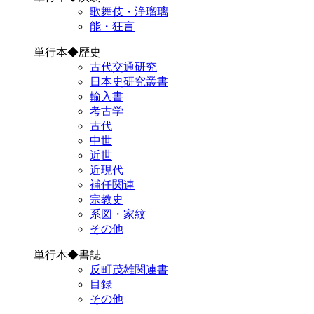
歌舞伎・浄瑠璃
能・狂言
単行本◆歴史
古代交通研究
日本史研究叢書
輸入書
考古学
古代
中世
近世
近現代
補任関連
宗教史
系図・家紋
その他
単行本◆書誌
反町茂雄関連書
目録
その他