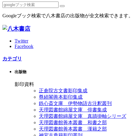
Googleブック検索で八木書店の出版物が全文検索できます。
Twitter
Facebook
カテゴリ
出版物
影印資料
正倉院古文書影印集成
尊経閣善本影印集成
鉄心斎文庫 伊勢物語古注釈叢刊
天理図書館綿屋文庫 俳書集成
天理図書館綿屋文庫 真蹟掛軸シリーズ
天理図書館善本叢書 和書之部
天理図書館善本叢書 漢籍之部
神宮古典籍影印叢刊