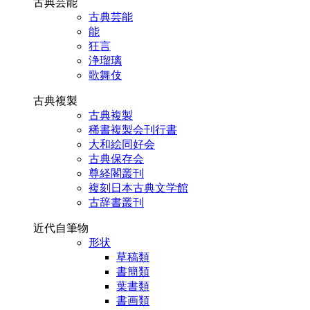
古典芸能
古典芸能
能
狂言
浄瑠璃
歌舞伎
古典複製
古典複製
稀書複製会刊行書
大和絵同好会
古典保存会
尊経閣叢刊
複刻日本古典文学館
古辞書叢刊
近代自筆物
形状
草稿類
書簡類
葉書類
書画類