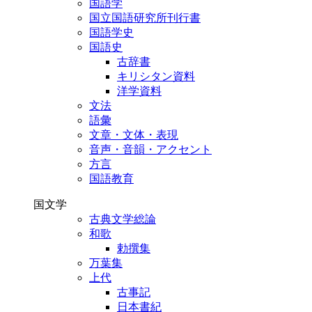
国語学
国立国語研究所刊行書
国語学史
国語史
古辞書
キリシタン資料
洋学資料
文法
語彙
文章・文体・表現
音声・音韻・アクセント
方言
国語教育
国文学
古典文学総論
和歌
勅撰集
万葉集
上代
古事記
日本書紀