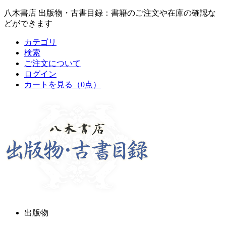
八木書店 出版物・古書目録：書籍のご注文や在庫の確認な
どができます
カテゴリ
検索
ご注文について
ログイン
カートを見る
（0点）
出版物