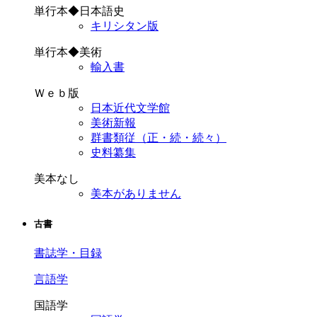
単行本◆日本語史
キリシタン版
単行本◆美術
輸入書
Ｗｅｂ版
日本近代文学館
美術新報
群書類従（正・続・続々）
史料纂集
美本なし
美本がありません
古書
書誌学・目録
言語学
国語学