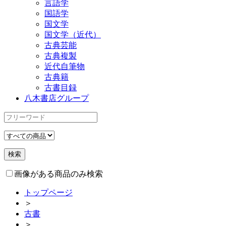
言語学
国語学
国文学
国文学（近代）
古典芸能
古典複製
近代自筆物
古典籍
古書目録
八木書店グループ
画像がある商品のみ検索
トップページ
＞
古書
＞