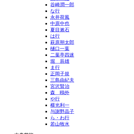
谷崎潤一郎
な行
永井荷風
中原中也
夏目漱石
は行
萩原朔太郎
樋口一葉
二葉亭四迷
堀 辰雄
ま行
正岡子規
三島由紀夫
宮沢賢治
森 鴎外
や行
横光利一
与謝野晶子
ら・わ行
若山牧水