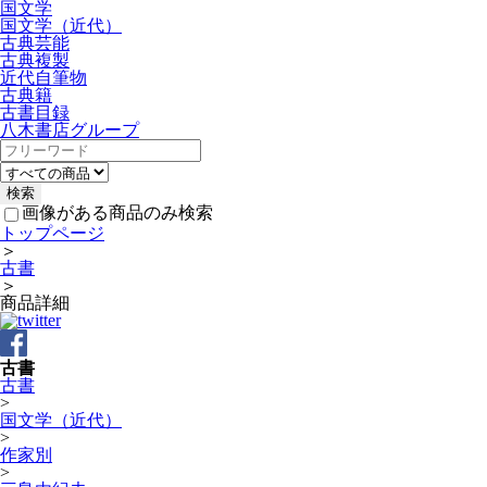
国文学
国文学（近代）
古典芸能
古典複製
近代自筆物
古典籍
古書目録
八木書店グループ
画像がある商品のみ検索
トップページ
＞
古書
＞
商品詳細
古書
古書
>
国文学（近代）
>
作家別
>