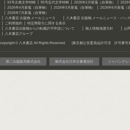
93号古典文学特輯
95号近代文学特輯
2026年2月新蒐（自筆物）
202
2026年4月新蒐（自筆物）
2026年5月新蒐（自筆物）
2026年6月新蒐（
2026年7月新蒐（自筆物）
八木書店 出版物 メールニュース
八木書店 出版物 メールニュース・バッ
ご利用規約
特定商取引に関する表示
八木書店出版物からの転載許可申請について
個人情報保護方針
お
八木書店グループ
copyright © 八木書店 All Rights Reserved.
[東京都公安委員会許可済 許可番号301
第二出版販売株式会社
株式会社日本古書通信社
ジャパンナレ