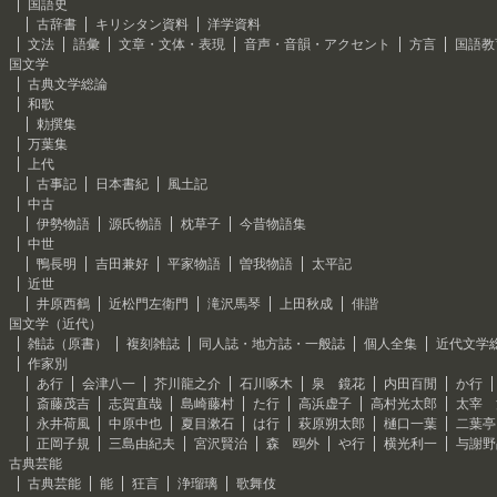
国語史
古辞書
キリシタン資料
洋学資料
文法
語彙
文章・文体・表現
音声・音韻・アクセント
方言
国語教
国文学
古典文学総論
和歌
勅撰集
万葉集
上代
古事記
日本書紀
風土記
中古
伊勢物語
源氏物語
枕草子
今昔物語集
中世
鴨長明
吉田兼好
平家物語
曽我物語
太平記
近世
井原西鶴
近松門左衛門
滝沢馬琴
上田秋成
俳諧
国文学（近代）
雑誌（原書）
複刻雑誌
同人誌・地方誌・一般誌
個人全集
近代文学
作家別
あ行
会津八一
芥川龍之介
石川啄木
泉 鏡花
内田百閒
か行
斎藤茂吉
志賀直哉
島崎藤村
た行
高浜虚子
高村光太郎
太宰 
永井荷風
中原中也
夏目漱石
は行
萩原朔太郎
樋口一葉
二葉亭
正岡子規
三島由紀夫
宮沢賢治
森 鴎外
や行
横光利一
与謝野
古典芸能
古典芸能
能
狂言
浄瑠璃
歌舞伎