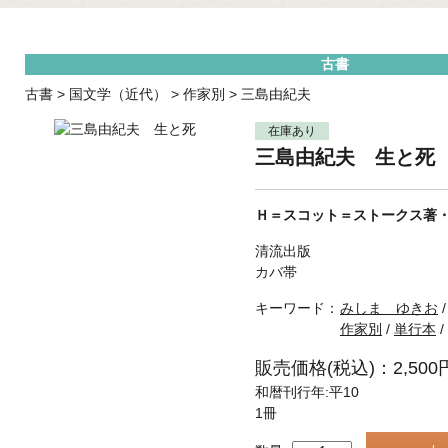
古書
古書
>
国文学（近代）
>
作家別
>
三島由紀夫
在庫あり
三島由紀夫 生と死
Ｈ＝スコット＝ストークス著
清流出版
カバ帯
キーワード：
みしま ゆきお
作家別
/
単行本
/
販売価格(税込)：2,500
和暦刊行年:平10
1冊