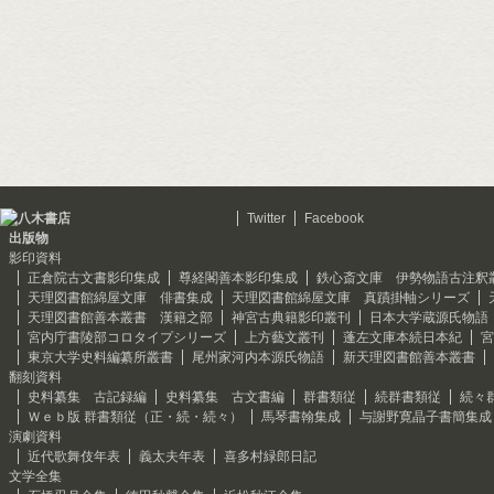
Twitter
Facebook
出版物
影印資料
正倉院古文書影印集成
尊経閣善本影印集成
鉄心斎文庫 伊勢物語古注釈
天理図書館綿屋文庫 俳書集成
天理図書館綿屋文庫 真蹟掛軸シリーズ
天理図書館善本叢書 漢籍之部
神宮古典籍影印叢刊
日本大学蔵源氏物語
宮内庁書陵部コロタイプシリーズ
上方藝文叢刊
蓬左文庫本続日本紀
宮
東京大学史料編纂所叢書
尾州家河内本源氏物語
新天理図書館善本叢書
翻刻資料
史料纂集 古記録編
史料纂集 古文書編
群書類従
続群書類従
続々
Ｗｅｂ版 群書類従（正・続・続々）
馬琴書翰集成
与謝野寛晶子書簡集成
演劇資料
近代歌舞伎年表
義太夫年表
喜多村緑郎日記
文学全集