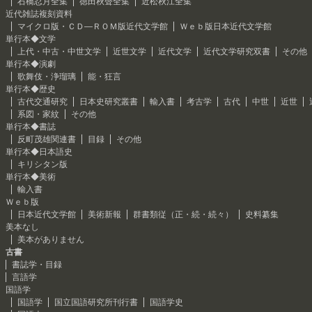
石橋忍月全集
徳田秋聲全集
近松秋江全集
近代雑誌複刻資料
マイクロ版・ＣＤ―ＲＯＭ版近代文学館
Ｗｅｂ版日本近代文学館
単行本◆文学
上代・中古・中世文学
近世文学
近代文学
近代文学研究双書
その他
単行本◆演劇
歌舞伎・浄瑠璃
能・狂言
単行本◆歴史
古代交通研究
日本史研究叢書
輸入書
考古学
古代
中世
近世
系図・家紋
その他
単行本◆書誌
反町茂雄関連書
目録
その他
単行本◆日本語史
キリシタン版
単行本◆美術
輸入書
Ｗｅｂ版
日本近代文学館
美術新報
群書類従（正・続・続々）
史料纂集
美本なし
美本がありません
古書
書誌学・目録
言語学
国語学
国語学
国立国語研究所刊行書
国語学史