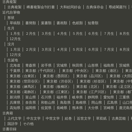
古典複製
古典複製
稀書複製会刊行書
大和絵同好会
古典保存会
尊経閣叢刊
近代自筆物
形状
草稿類
書簡類
葉書類
書画類
色紙類
短冊類
生月
１月生
２月生
３月生
４月生
５月生
６月生
７月生
８月生
12月生
没月
１月没
２月没
３月没
４月没
５月没
６月没
７月没
８月没
12月没
生誕地
北海道
青森県
岩手県
宮城県
秋田県
山形県
福島県
茨城県
千葉県
東京都（千代田区）
東京都（中央区）
東京都（港区）
東
東京都（台東区）
東京都（墨田区）
東京都（品川区）
東京都（大田
東京都（世田谷区）
東京都（渋谷区）
東京都（杉並区）
東京都（中
東京都（練馬区）
東京都（板橋区）
東京都（北区）
東京都（足立区
東京都（葛飾区）
東京都（江東区）
東京都（江戸川区）
東京都（都
新潟県
富山県
石川県
福井県
岐阜県
静岡県
愛知県
三重県
兵庫県
奈良県
和歌山県
鳥取県
島根県
岡山県
広島県
山口
高知県
福岡県
佐賀県
長崎県
熊本県
大分県
宮崎県
鹿児島
古典籍
上代文学
中古文学
中世文学
絵巻
近世文学
草双紙
古典芸能
国語学
その他
古書目録