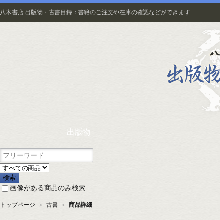
八木書店 出版物・古書目録：書籍のご注文や在庫の確認などができます
出版物
画像がある商品のみ検索
トップページ
＞
古書
＞
商品詳細