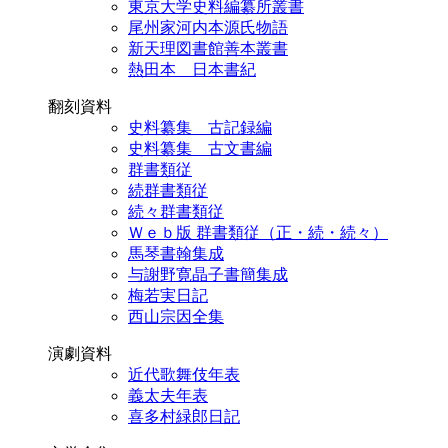
東京大学史料編纂所叢書
尾州家河内本源氏物語
新天理図書館善本叢書
熱田本 日本書紀
翻刻資料
史料纂集 古記録編
史料纂集 古文書編
群書類従
続群書類従
続々群書類従
Ｗｅｂ版 群書類従（正・続・続々）
馬琴書翰集成
与謝野寛晶子書簡集成
梅若実日記
西山宗因全集
演劇資料
近代歌舞伎年表
義太夫年表
喜多村緑郎日記