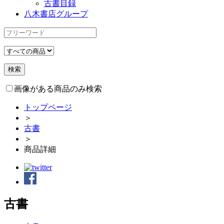
古書目録
八木書店グループ
画像がある商品のみ検索
トップページ
＞
古書
＞
商品詳細
古書