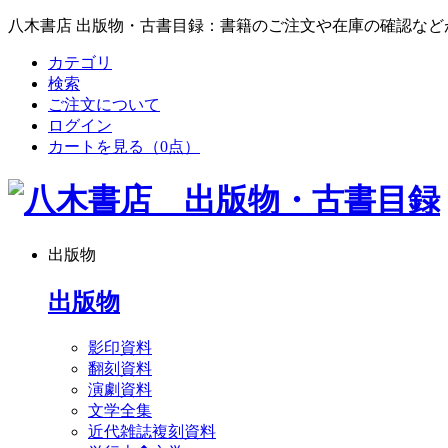
八木書店 出版物・古書目録：書籍のご注文や在庫の確認など
カテゴリ
検索
ご注文について
ログイン
カートを見る
（0点）
出版物
出版物
影印資料
翻刻資料
演劇資料
文学全集
近代雑誌複刻資料