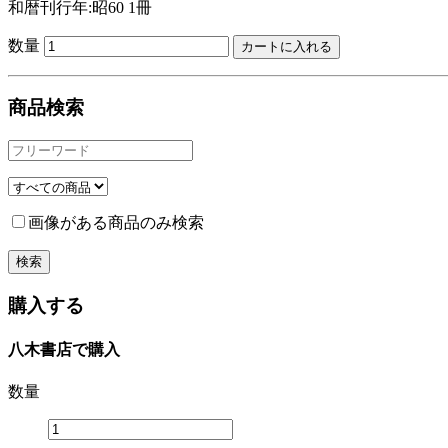
和暦刊行年:昭60
1冊
数量
商品検索
画像がある商品のみ検索
購入する
八木書店で購入
数量