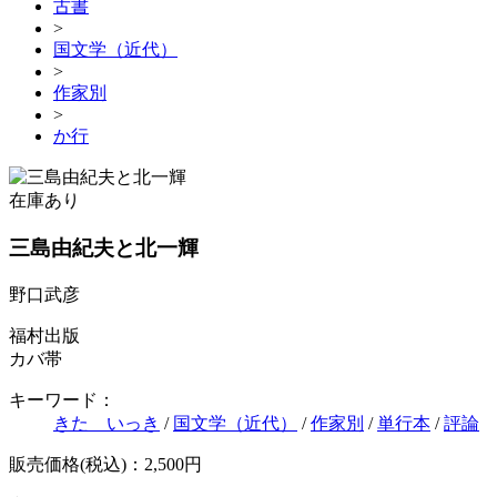
古書
>
国文学（近代）
>
作家別
>
か行
在庫あり
三島由紀夫と北一輝
野口武彦
福村出版
カバ帯
キーワード：
きた いっき
/
国文学（近代）
/
作家別
/
単行本
/
評論
販売価格(税込)：2,500円