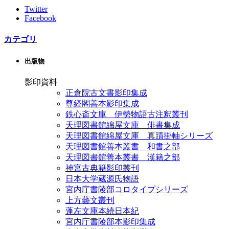
Twitter
Facebook
カテゴリ
出版物
影印資料
正倉院古文書影印集成
尊経閣善本影印集成
鉄心斎文庫 伊勢物語古注釈叢刊
天理図書館綿屋文庫 俳書集成
天理図書館綿屋文庫 真蹟掛軸シリーズ
天理図書館善本叢書 和書之部
天理図書館善本叢書 漢籍之部
神宮古典籍影印叢刊
日本大学蔵源氏物語
宮内庁書陵部コロタイプシリーズ
上方藝文叢刊
蓬左文庫本続日本紀
宮内庁書陵部本影印集成