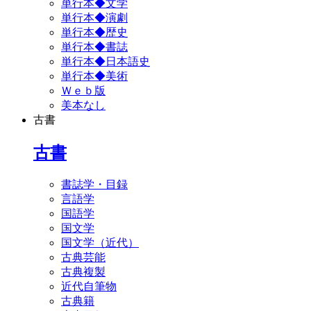
単行本◆文学
単行本◆演劇
単行本◆歴史
単行本◆書誌
単行本◆日本語史
単行本◆美術
Ｗｅｂ版
美本なし
古書
古書
書誌学・目録
言語学
国語学
国文学
国文学（近代）
古典芸能
古典複製
近代自筆物
古典籍