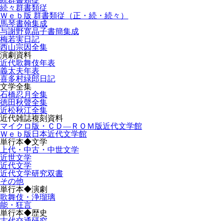
続々群書類従
Ｗｅｂ版 群書類従（正・続・続々）
馬琴書翰集成
与謝野寛晶子書簡集成
梅若実日記
西山宗因全集
演劇資料
近代歌舞伎年表
義太夫年表
喜多村緑郎日記
文学全集
石橋忍月全集
徳田秋聲全集
近松秋江全集
近代雑誌複刻資料
マイクロ版・ＣＤ―ＲＯＭ版近代文学館
Ｗｅｂ版日本近代文学館
単行本◆文学
上代・中古・中世文学
近世文学
近代文学
近代文学研究双書
その他
単行本◆演劇
歌舞伎・浄瑠璃
能・狂言
単行本◆歴史
古代交通研究