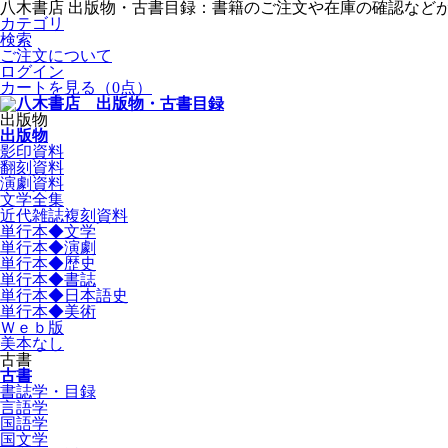
八木書店 出版物・古書目録：書籍のご注文や在庫の確認など
カテゴリ
検索
ご注文について
ログイン
カートを見る
（0点）
出版物
出版物
影印資料
翻刻資料
演劇資料
文学全集
近代雑誌複刻資料
単行本◆文学
単行本◆演劇
単行本◆歴史
単行本◆書誌
単行本◆日本語史
単行本◆美術
Ｗｅｂ版
美本なし
古書
古書
書誌学・目録
言語学
国語学
国文学