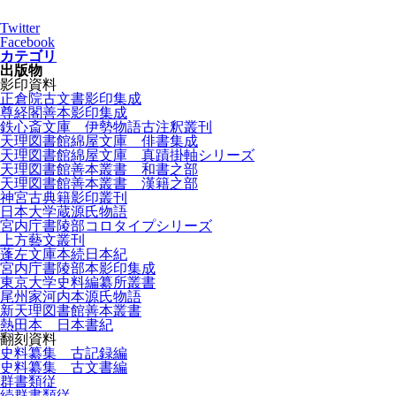
Twitter
Facebook
カテゴリ
出版物
影印資料
正倉院古文書影印集成
尊経閣善本影印集成
鉄心斎文庫 伊勢物語古注釈叢刊
天理図書館綿屋文庫 俳書集成
天理図書館綿屋文庫 真蹟掛軸シリーズ
天理図書館善本叢書 和書之部
天理図書館善本叢書 漢籍之部
神宮古典籍影印叢刊
日本大学蔵源氏物語
宮内庁書陵部コロタイプシリーズ
上方藝文叢刊
蓬左文庫本続日本紀
宮内庁書陵部本影印集成
東京大学史料編纂所叢書
尾州家河内本源氏物語
新天理図書館善本叢書
熱田本 日本書紀
翻刻資料
史料纂集 古記録編
史料纂集 古文書編
群書類従
続群書類従