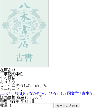
在庫あり
古事記の本性
中村啓信
おうふう
天・小口少点しみ 函しみ
キーワード：
上代
/
一般研究
/
なかむら、ひろとし
/
国文学
/
古事記
販売価格(税込)：7,800円
和暦刊行年:平12
1冊
数量