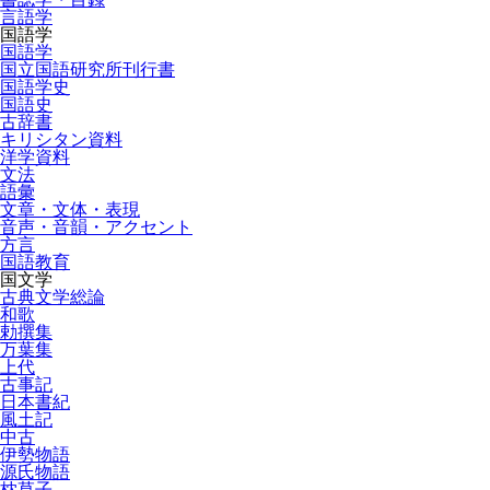
言語学
国語学
国語学
国立国語研究所刊行書
国語学史
国語史
古辞書
キリシタン資料
洋学資料
文法
語彙
文章・文体・表現
音声・音韻・アクセント
方言
国語教育
国文学
古典文学総論
和歌
勅撰集
万葉集
上代
古事記
日本書紀
風土記
中古
伊勢物語
源氏物語
枕草子