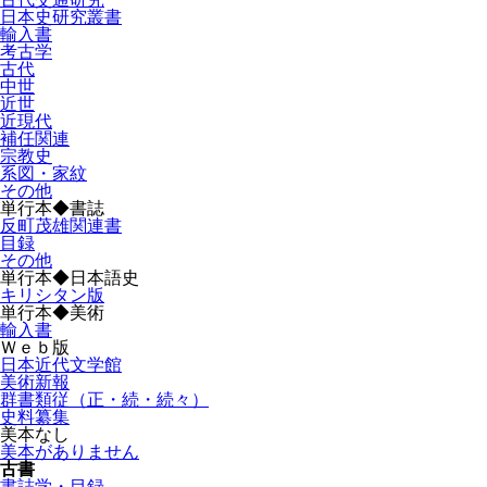
日本史研究叢書
輸入書
考古学
古代
中世
近世
近現代
補任関連
宗教史
系図・家紋
その他
単行本◆書誌
反町茂雄関連書
目録
その他
単行本◆日本語史
キリシタン版
単行本◆美術
輸入書
Ｗｅｂ版
日本近代文学館
美術新報
群書類従（正・続・続々）
史料纂集
美本なし
美本がありません
古書
書誌学・目録