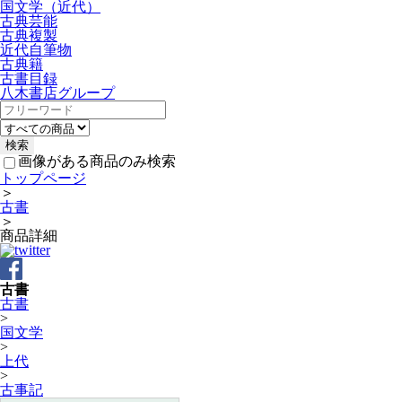
国文学（近代）
古典芸能
古典複製
近代自筆物
古典籍
古書目録
八木書店グループ
画像がある商品のみ検索
トップページ
＞
古書
＞
商品詳細
古書
古書
>
国文学
>
上代
>
古事記