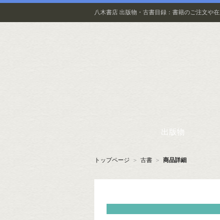
八木書店 出版物・古書目録：書籍のご注文や
出版物
トップページ
＞
古書
＞
商品詳細