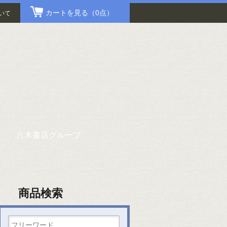
カートを見る
（0点）
いて
八木書店グループ
商品検索