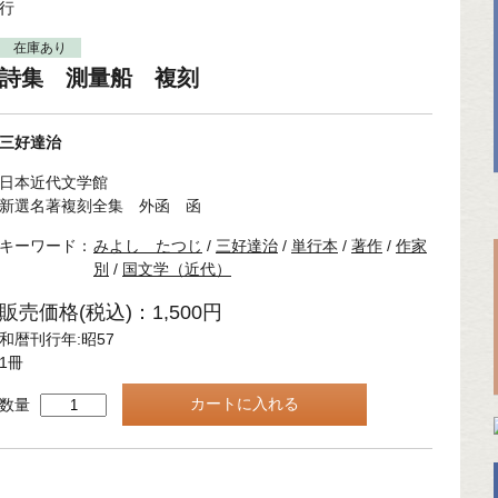
行
在庫あり
詩集 測量船 複刻
三好達治
日本近代文学館
新選名著複刻全集 外函 函
キーワード：
みよし たつじ
/
三好達治
/
単行本
/
著作
/
作家
別
/
国文学（近代）
販売価格(税込)：1,500円
和暦刊行年:昭57
1冊
数量