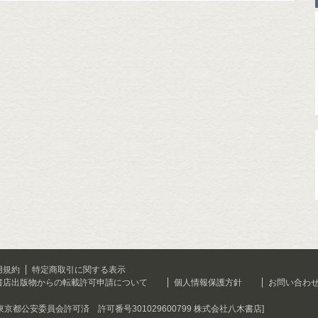
用規約
特定商取引に関する表示
書店出版物からの転載許可申請について
個人情報保護方針
お問い合わ
[東京都公安委員会許可済 許可番号301029600799 株式会社八木書店]