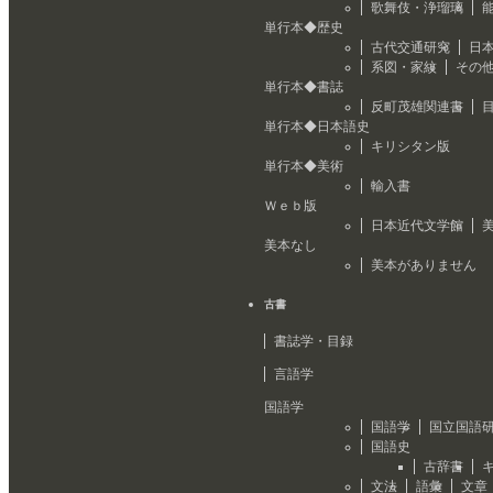
歌舞伎・浄瑠璃
単行本◆歴史
古代交通研究
日
系図・家紋
その
単行本◆書誌
反町茂雄関連書
単行本◆日本語史
キリシタン版
単行本◆美術
輸入書
Ｗｅｂ版
日本近代文学館
美本なし
美本がありません
古書
書誌学・目録
言語学
国語学
国語学
国立国語
国語史
古辞書
文法
語彙
文章