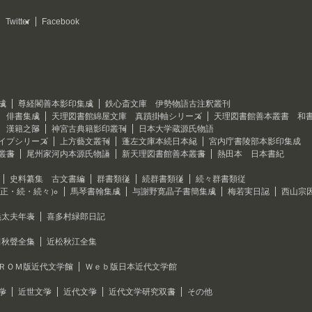
Twitter
Facebook
成
尊経閣善本影印集成
鉄心斎文庫 伊勢物語古注釈叢刊
 俳書集成
天理図書館綿屋文庫 真蹟掛軸シリーズ
天理図書館善本叢書 和
 漢籍之部
神宮古典籍影印叢刊
日本大学蔵源氏物語
イプシリーズ
上方藝文叢刊
蓬左文庫本続日本紀
宮内庁書陵部本影印集成
叢書
尾州家河内本源氏物語
新天理図書館善本叢書
熱田本 日本書紀
史料纂集 古文書編
群書類従
続群書類従
続々群書類従
（正・続・続々）
馬琴書翰集成
与謝野寛晶子書簡集成
梅若実日記
西山宗
義太夫年表
喜多村緑郎日記
田秋聲全集
近松秋江全集
ＲＯＭ版近代文学館
Ｗｅｂ版日本近代文学館
学
近世文学
近代文学
近代文学研究双書
その他