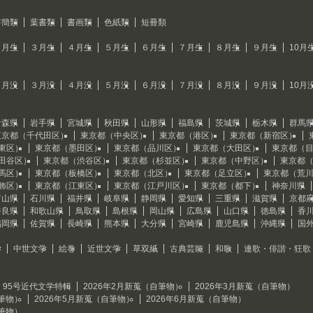
書簡類
葉書類
書画類
色紙類
短冊類
２月生
３月生
４月生
５月生
６月生
７月生
８月生
９月生
10月
２月没
３月没
４月没
５月没
６月没
７月没
８月没
９月没
10月
青森県
岩手県
宮城県
秋田県
山形県
福島県
茨城県
栃木県
群馬
東京都（千代田区）
東京都（中央区）
東京都（港区）
東京都（新宿区）
東区）
東京都（墨田区）
東京都（品川区）
東京都（大田区）
東京都（
田谷区）
東京都（渋谷区）
東京都（杉並区）
東京都（中野区）
東京都
馬区）
東京都（板橋区）
東京都（北区）
東京都（足立区）
東京都（荒
飾区）
東京都（江東区）
東京都（江戸川区）
東京都（都下）
神奈川県
富山県
石川県
福井県
岐阜県
静岡県
愛知県
三重県
滋賀県
京都
奈良県
和歌山県
鳥取県
島根県
岡山県
広島県
山口県
徳島県
香
福岡県
佐賀県
長崎県
熊本県
大分県
宮崎県
鹿児島県
沖縄県
国
学
中世文学
絵巻
近世文学
草双紙
古典芸能
和歌
連歌・俳諧・狂歌
95号近代文学特輯
2026年2月新蒐（自筆物）
2026年3月新蒐（自筆物）
自筆物）
2026年5月新蒐（自筆物）
2026年6月新蒐（自筆物）
自筆物）