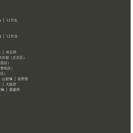
生
11月生
没
11月没
県
埼玉県
東京都（文京区）
目黒区）
（豊島区）
川区）
山梨県
長野県
府
大阪府
川県
愛媛県
外