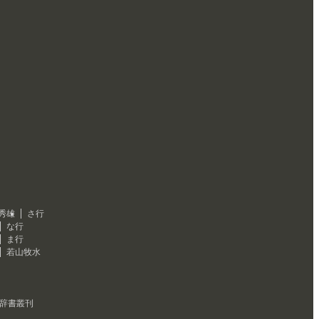
秀雄
さ行
な行
ま行
若山牧水
辞書叢刊