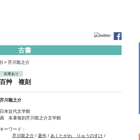
古書
別
>
芥川龍之介
在庫あり
百艸 複刻
芥川龍之介
日本近代文学館
函 名著複刻芥川龍之介文学館
キーワード：
芥川龍之介
/
著作
/
あくたがわ りゅうのすけ
/