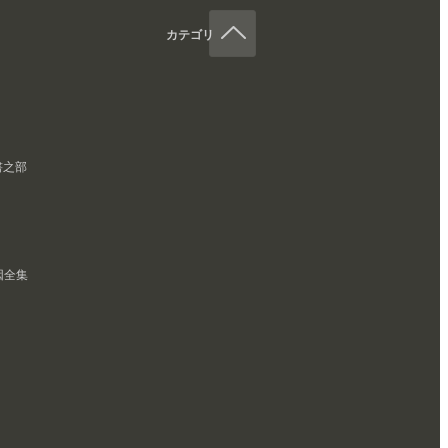
カテゴリ
書之部
因全集