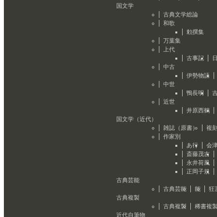
国文学
古典文学総論
和歌
勅撰集
万葉集
上代
古事記
中古
伊勢物語
中世
鴨長明
近世
井原西鶴
国文学（近代）
雑誌（原書）
複
作家別
あ行
会
斎藤茂吉
永井荷風
正岡子規
古典芸能
古典芸能
能
狂
古典複製
古典複製
稀書複
近代自筆物