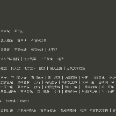
日本書紀
風土記
源氏物語
枕草子
今昔物語集
吉田兼好
平家物語
曽我物語
太平記
近松門左衛門
滝沢馬琴
上田秋成
俳諧
刻雑誌
同人誌・地方誌・一般誌
個人全集
近代文学総論
津八一
芥川龍之介
石川啄木
泉 鏡花
内田百閒
か行
川端康成
小林
志賀直哉
島崎藤村
た行
高浜虚子
高村光太郎
太宰 治
谷崎潤一郎
中原中也
夏目漱石
は行
萩原朔太郎
樋口一葉
二葉亭四迷
堀 辰雄
三島由紀夫
宮沢賢治
森 鴎外
や行
横光利一
与謝野晶子
ら・わ行
言
浄瑠璃
歌舞伎
製会刊行書
大和絵同好会
古典保存会
尊経閣叢刊
複刻日本古典文学館
古