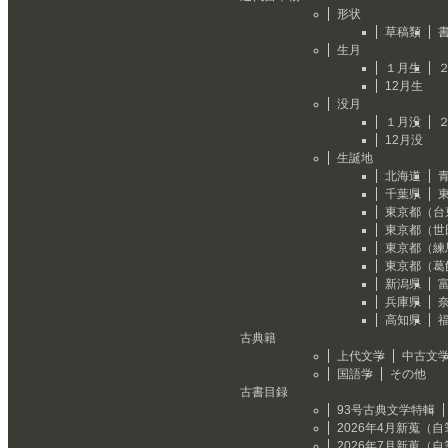
形状
草稿類
生月
１月生
12月生
没月
１月没
12月没
生誕地
北海道
千葉県
東京都（台
東京都（世
東京都（練
東京都（葛
新潟県
兵庫県
高知県
古典籍
上代文学
中古文
国語学
その他
古書目録
93号古典文学特輯
2026年4月新蒐（
2026年7月新蒐（