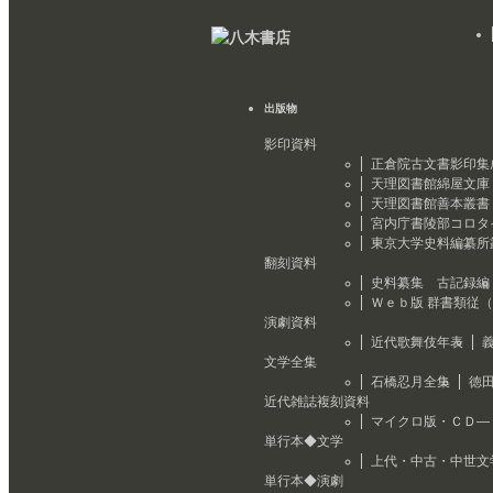
出版物
影印資料
正倉院古文書影印集
天理図書館綿屋文庫
天理図書館善本叢書
宮内庁書陵部コロタ
東京大学史料編纂所
翻刻資料
史料纂集 古記録編
Ｗｅｂ版 群書類従
演劇資料
近代歌舞伎年表
文学全集
石橋忍月全集
徳
近代雑誌複刻資料
マイクロ版・ＣＤ―
単行本◆文学
上代・中古・中世文
単行本◆演劇