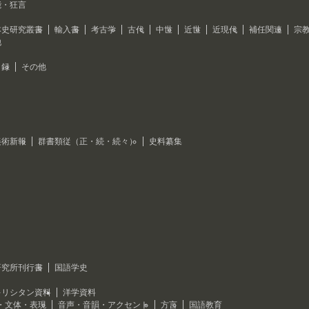
能・狂言
本史研究叢書
輸入書
考古学
古代
中世
近世
近現代
補任関連
宗
他
目録
その他
美術新報
群書類従（正・続・続々）
史料纂集
研究所刊行書
国語学史
キリシタン資料
洋学資料
・文体・表現
音声・音韻・アクセント
方言
国語教育