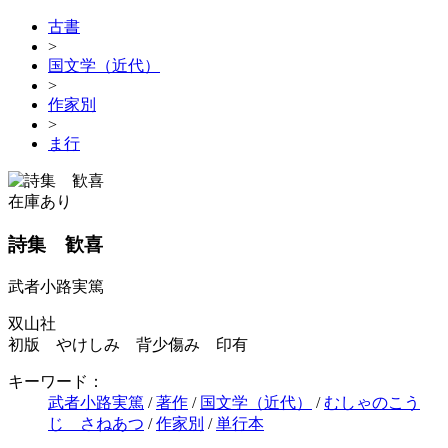
古書
>
国文学（近代）
>
作家別
>
ま行
在庫あり
詩集 歓喜
武者小路実篤
双山社
初版 やけしみ 背少傷み 印有
キーワード：
武者小路実篤
/
著作
/
国文学（近代）
/
むしゃのこう
じ さねあつ
/
作家別
/
単行本