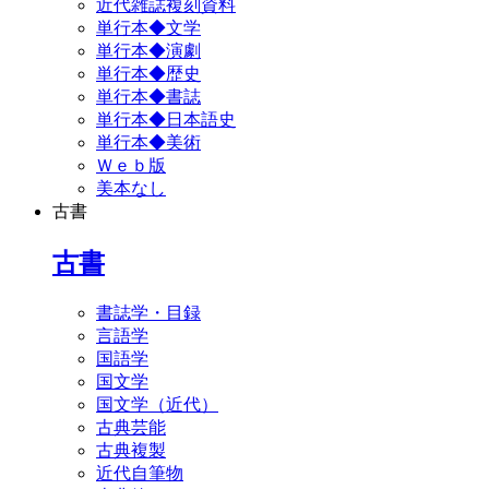
近代雑誌複刻資料
単行本◆文学
単行本◆演劇
単行本◆歴史
単行本◆書誌
単行本◆日本語史
単行本◆美術
Ｗｅｂ版
美本なし
古書
古書
書誌学・目録
言語学
国語学
国文学
国文学（近代）
古典芸能
古典複製
近代自筆物