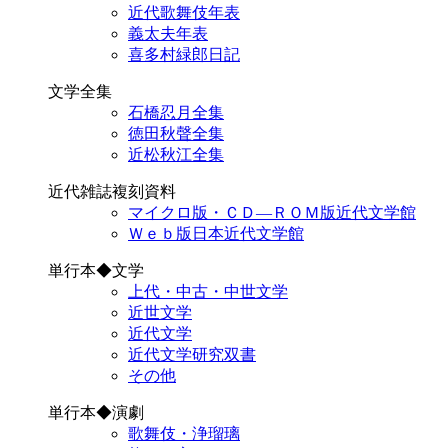
近代歌舞伎年表
義太夫年表
喜多村緑郎日記
文学全集
石橋忍月全集
徳田秋聲全集
近松秋江全集
近代雑誌複刻資料
マイクロ版・ＣＤ―ＲＯＭ版近代文学館
Ｗｅｂ版日本近代文学館
単行本◆文学
上代・中古・中世文学
近世文学
近代文学
近代文学研究双書
その他
単行本◆演劇
歌舞伎・浄瑠璃