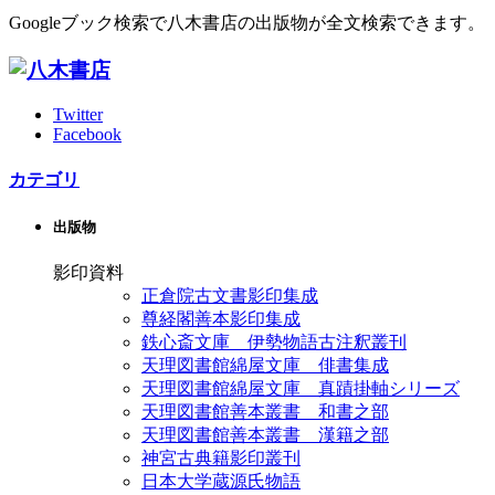
Googleブック検索で八木書店の出版物が全文検索できます。
Twitter
Facebook
カテゴリ
出版物
影印資料
正倉院古文書影印集成
尊経閣善本影印集成
鉄心斎文庫 伊勢物語古注釈叢刊
天理図書館綿屋文庫 俳書集成
天理図書館綿屋文庫 真蹟掛軸シリーズ
天理図書館善本叢書 和書之部
天理図書館善本叢書 漢籍之部
神宮古典籍影印叢刊
日本大学蔵源氏物語