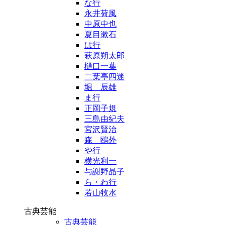
な行
永井荷風
中原中也
夏目漱石
は行
萩原朔太郎
樋口一葉
二葉亭四迷
堀 辰雄
ま行
正岡子規
三島由紀夫
宮沢賢治
森 鴎外
や行
横光利一
与謝野晶子
ら・わ行
若山牧水
古典芸能
古典芸能