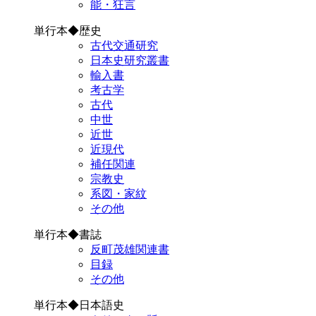
能・狂言
単行本◆歴史
古代交通研究
日本史研究叢書
輸入書
考古学
古代
中世
近世
近現代
補任関連
宗教史
系図・家紋
その他
単行本◆書誌
反町茂雄関連書
目録
その他
単行本◆日本語史