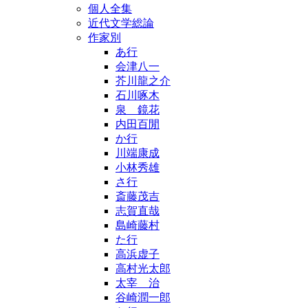
個人全集
近代文学総論
作家別
あ行
会津八一
芥川龍之介
石川啄木
泉 鏡花
内田百閒
か行
川端康成
小林秀雄
さ行
斎藤茂吉
志賀直哉
島崎藤村
た行
高浜虚子
高村光太郎
太宰 治
谷崎潤一郎