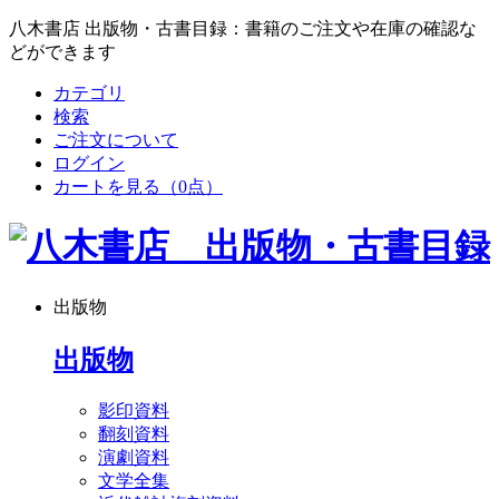
八木書店 出版物・古書目録：書籍のご注文や在庫の確認な
どができます
カテゴリ
検索
ご注文について
ログイン
カートを見る
（0点）
出版物
出版物
影印資料
翻刻資料
演劇資料
文学全集