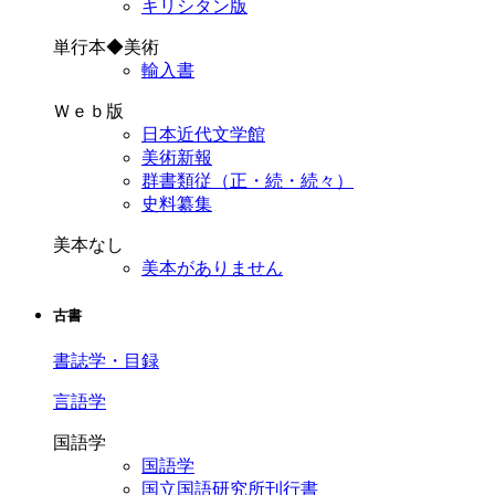
キリシタン版
単行本◆美術
輸入書
Ｗｅｂ版
日本近代文学館
美術新報
群書類従（正・続・続々）
史料纂集
美本なし
美本がありません
古書
書誌学・目録
言語学
国語学
国語学
国立国語研究所刊行書