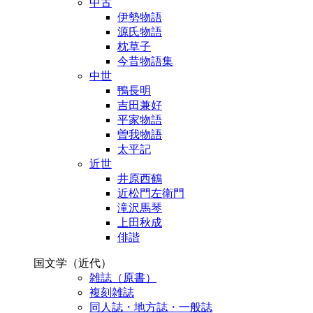
中古
伊勢物語
源氏物語
枕草子
今昔物語集
中世
鴨長明
吉田兼好
平家物語
曽我物語
太平記
近世
井原西鶴
近松門左衛門
滝沢馬琴
上田秋成
俳諧
国文学（近代）
雑誌（原書）
複刻雑誌
同人誌・地方誌・一般誌