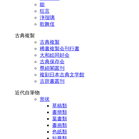
能
狂言
浄瑠璃
歌舞伎
古典複製
古典複製
稀書複製会刊行書
大和絵同好会
古典保存会
尊経閣叢刊
複刻日本古典文学館
古辞書叢刊
近代自筆物
形状
草稿類
書簡類
葉書類
書画類
色紙類
短冊類