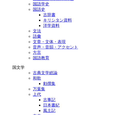
国語学史
国語史
古辞書
キリシタン資料
洋学資料
文法
語彙
文章・文体・表現
音声・音韻・アクセント
方言
国語教育
国文学
古典文学総論
和歌
勅撰集
万葉集
上代
古事記
日本書紀
風土記