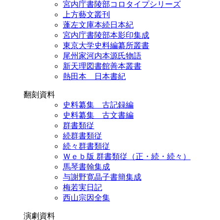
宮内庁書陵部コロタイプシリーズ
上方藝文叢刊
蓬左文庫本続日本紀
宮内庁書陵部本影印集成
東京大学史料編纂所叢書
尾州家河内本源氏物語
新天理図書館善本叢書
熱田本 日本書紀
翻刻資料
史料纂集 古記録編
史料纂集 古文書編
群書類従
続群書類従
続々群書類従
Ｗｅｂ版 群書類従（正・続・続々）
馬琴書翰集成
与謝野寛晶子書簡集成
梅若実日記
西山宗因全集
演劇資料