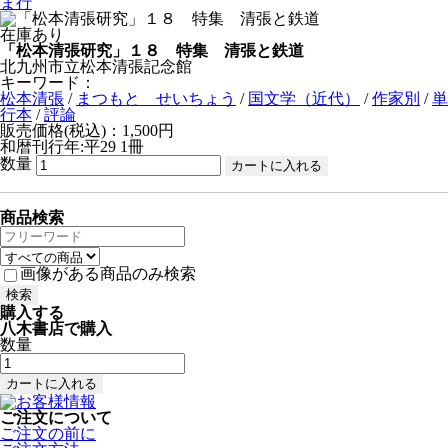
ま行
在庫あり
「松本清張研究」１８ 特集 清張と鉄道
北九州市立松本清張記念館
キーワード：
松本清張
/
まつもと せいちょう
/
国文学（近代）
/
作家別
/
単
行本
/
評論
販売価格(税込)：1,500円
和暦刊行年:平29
1冊
数量
商品検索
画像がある商品のみ検索
購入する
八木書店で購入
数量
ご注文について
ご注文の前に