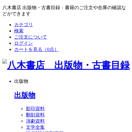
八木書店 出版物・古書目録：書籍のご注文や在庫の確認な
どができます
カテゴリ
検索
ご注文について
ログイン
カートを見る
（0点）
出版物
出版物
影印資料
翻刻資料
演劇資料
文学全集