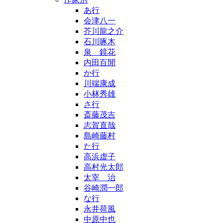
あ行
会津八一
芥川龍之介
石川啄木
泉 鏡花
内田百閒
か行
川端康成
小林秀雄
さ行
斎藤茂吉
志賀直哉
島崎藤村
た行
高浜虚子
高村光太郎
太宰 治
谷崎潤一郎
な行
永井荷風
中原中也