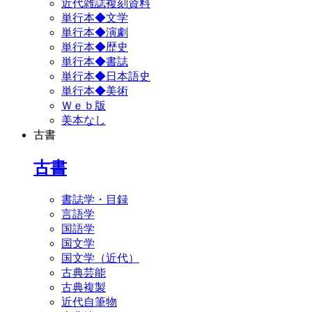
近代雑誌複刻資料
単行本◆文学
単行本◆演劇
単行本◆歴史
単行本◆書誌
単行本◆日本語史
単行本◆美術
Ｗｅｂ版
美本なし
古書
古書
書誌学・目録
言語学
国語学
国文学
国文学（近代）
古典芸能
古典複製
近代自筆物