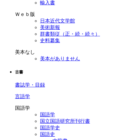
輸入書
Ｗｅｂ版
日本近代文学館
美術新報
群書類従（正・続・続々）
史料纂集
美本なし
美本がありません
古書
書誌学・目録
言語学
国語学
国語学
国立国語研究所刊行書
国語学史
国語史