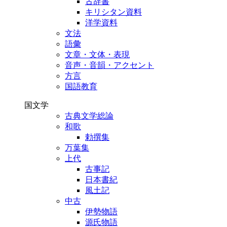
古辞書
キリシタン資料
洋学資料
文法
語彙
文章・文体・表現
音声・音韻・アクセント
方言
国語教育
国文学
古典文学総論
和歌
勅撰集
万葉集
上代
古事記
日本書紀
風土記
中古
伊勢物語
源氏物語