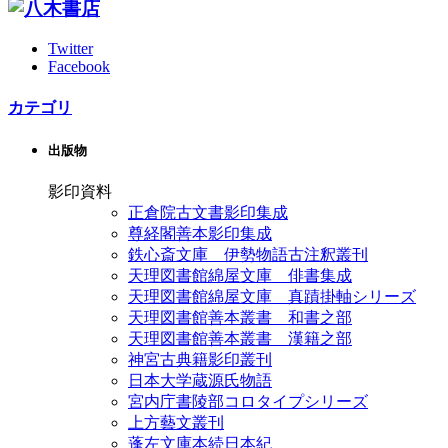
Twitter
Facebook
カテゴリ
出版物
影印資料
正倉院古文書影印集成
尊経閣善本影印集成
鉄心斎文庫 伊勢物語古注釈叢刊
天理図書館綿屋文庫 俳書集成
天理図書館綿屋文庫 真蹟掛軸シリーズ
天理図書館善本叢書 和書之部
天理図書館善本叢書 漢籍之部
神宮古典籍影印叢刊
日本大学蔵源氏物語
宮内庁書陵部コロタイプシリーズ
上方藝文叢刊
蓬左文庫本続日本紀