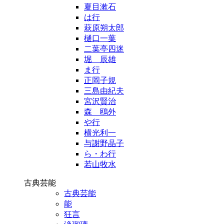
夏目漱石
は行
萩原朔太郎
樋口一葉
二葉亭四迷
堀 辰雄
ま行
正岡子規
三島由紀夫
宮沢賢治
森 鴎外
や行
横光利一
与謝野晶子
ら・わ行
若山牧水
古典芸能
古典芸能
能
狂言