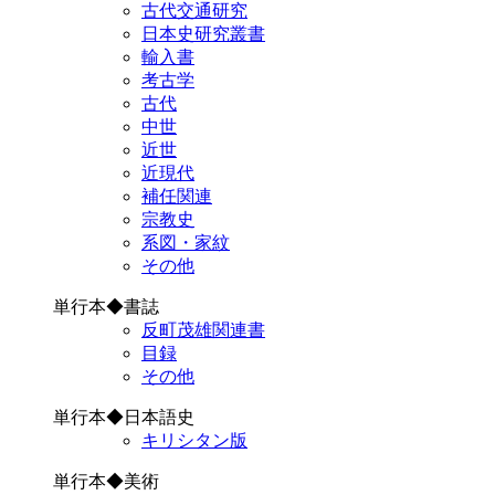
古代交通研究
日本史研究叢書
輸入書
考古学
古代
中世
近世
近現代
補任関連
宗教史
系図・家紋
その他
単行本◆書誌
反町茂雄関連書
目録
その他
単行本◆日本語史
キリシタン版
単行本◆美術