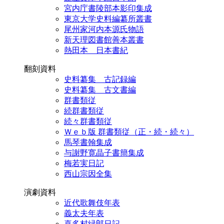
宮内庁書陵部本影印集成
東京大学史料編纂所叢書
尾州家河内本源氏物語
新天理図書館善本叢書
熱田本 日本書紀
翻刻資料
史料纂集 古記録編
史料纂集 古文書編
群書類従
続群書類従
続々群書類従
Ｗｅｂ版 群書類従（正・続・続々）
馬琴書翰集成
与謝野寛晶子書簡集成
梅若実日記
西山宗因全集
演劇資料
近代歌舞伎年表
義太夫年表
喜多村緑郎日記