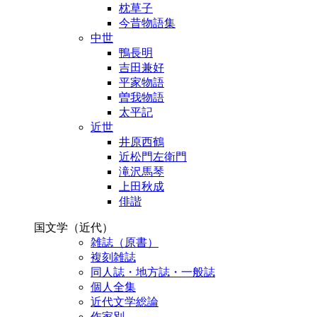
枕草子
今昔物語集
中世
鴨長明
吉田兼好
平家物語
曽我物語
太平記
近世
井原西鶴
近松門左衛門
滝沢馬琴
上田秋成
俳諧
国文学（近代）
雑誌（原書）
複刻雑誌
同人誌・地方誌・一般誌
個人全集
近代文学総論
作家別