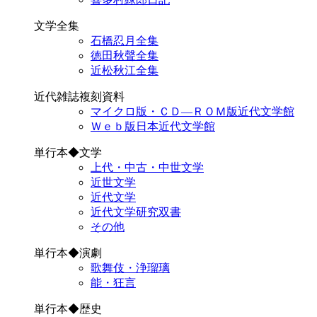
文学全集
石橋忍月全集
徳田秋聲全集
近松秋江全集
近代雑誌複刻資料
マイクロ版・ＣＤ―ＲＯＭ版近代文学館
Ｗｅｂ版日本近代文学館
単行本◆文学
上代・中古・中世文学
近世文学
近代文学
近代文学研究双書
その他
単行本◆演劇
歌舞伎・浄瑠璃
能・狂言
単行本◆歴史