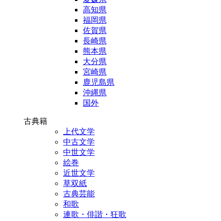
高知県
福岡県
佐賀県
長崎県
熊本県
大分県
宮崎県
鹿児島県
沖縄県
国外
古典籍
上代文学
中古文学
中世文学
絵巻
近世文学
草双紙
古典芸能
和歌
連歌・俳諧・狂歌