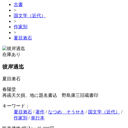
古書
>
国文学（近代）
>
作家別
>
夏目漱石
在庫あり
彼岸過迄
夏目漱石
春陽堂
再函天欠損、地に題名書込 野島康三旧蔵書印
キーワード：
夏目漱石
/
著作
/
なつめ そうせき
/
国文学（近代）
/
作家別
/
単行本