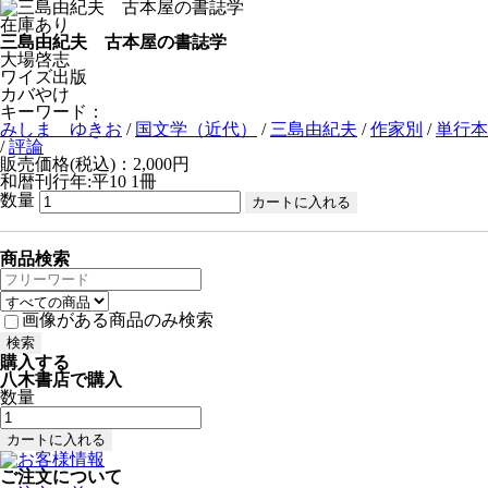
在庫あり
三島由紀夫 古本屋の書誌学
大場啓志
ワイズ出版
カバやけ
キーワード：
みしま ゆきお
/
国文学（近代）
/
三島由紀夫
/
作家別
/
単行本
/
評論
販売価格(税込)：2,000円
和暦刊行年:平10
1冊
数量
商品検索
画像がある商品のみ検索
購入する
八木書店で購入
数量
ご注文について