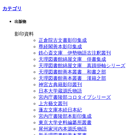
カテゴリ
出版物
影印資料
正倉院古文書影印集成
尊経閣善本影印集成
鉄心斎文庫 伊勢物語古注釈叢刊
天理図書館綿屋文庫 俳書集成
天理図書館綿屋文庫 真蹟掛軸シリーズ
天理図書館善本叢書 和書之部
天理図書館善本叢書 漢籍之部
神宮古典籍影印叢刊
日本大学蔵源氏物語
宮内庁書陵部コロタイプシリーズ
上方藝文叢刊
蓬左文庫本続日本紀
宮内庁書陵部本影印集成
東京大学史料編纂所叢書
尾州家河内本源氏物語