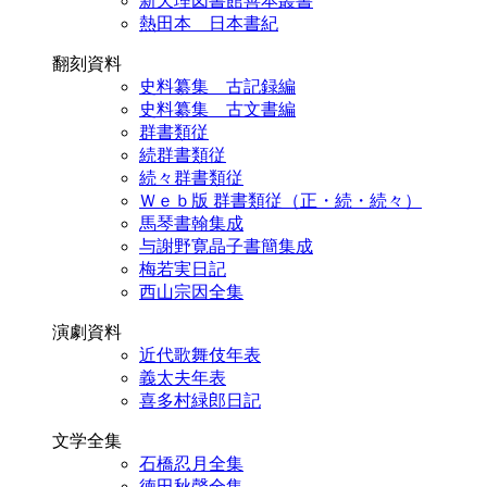
新天理図書館善本叢書
熱田本 日本書紀
翻刻資料
史料纂集 古記録編
史料纂集 古文書編
群書類従
続群書類従
続々群書類従
Ｗｅｂ版 群書類従（正・続・続々）
馬琴書翰集成
与謝野寛晶子書簡集成
梅若実日記
西山宗因全集
演劇資料
近代歌舞伎年表
義太夫年表
喜多村緑郎日記
文学全集
石橋忍月全集
徳田秋聲全集