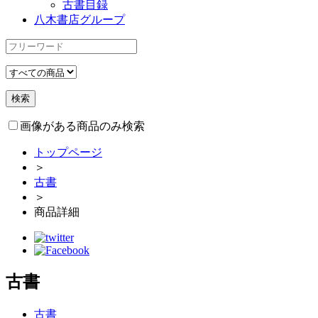
古書目録
八木書店グループ
画像がある商品のみ検索
トップページ
＞
古書
＞
商品詳細
古書
古書