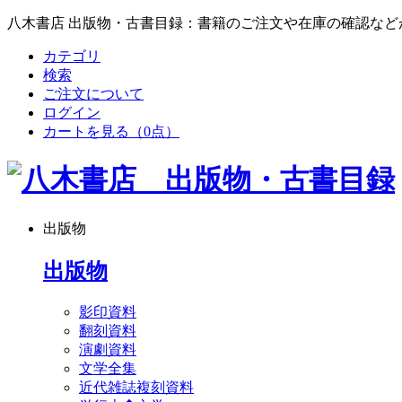
八木書店 出版物・古書目録：書籍のご注文や在庫の確認など
カテゴリ
検索
ご注文について
ログイン
カートを見る
（0点）
出版物
出版物
影印資料
翻刻資料
演劇資料
文学全集
近代雑誌複刻資料