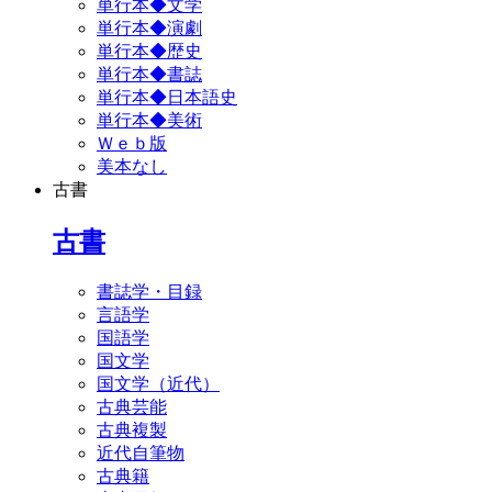
単行本◆文学
単行本◆演劇
単行本◆歴史
単行本◆書誌
単行本◆日本語史
単行本◆美術
Ｗｅｂ版
美本なし
古書
古書
書誌学・目録
言語学
国語学
国文学
国文学（近代）
古典芸能
古典複製
近代自筆物
古典籍