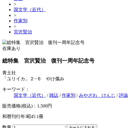
>
国文学（近代）
>
作家別
>
宮沢賢治
在庫あり
総特集 宮沢賢治 復刊一周年記念号
青土社
「ユリイカ」２−６ やけ傷み
キーワード：
国文学（近代）
/
雑誌
/
作家別
/
みやざわ けんじ
/
評論
販売価格(税込)：1,500円
和暦刊行年:昭45
1冊
数量