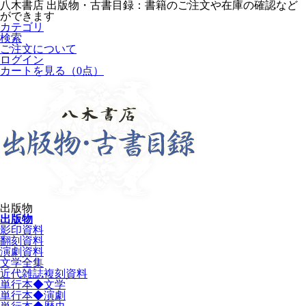
八木書店 出版物・古書目録：書籍のご注文や在庫の確認など
ができます
カテゴリ
検索
ご注文について
ログイン
カートを見る
（0点）
出版物
出版物
影印資料
翻刻資料
演劇資料
文学全集
近代雑誌複刻資料
単行本◆文学
単行本◆演劇