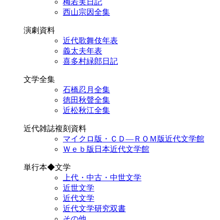
梅若実日記
西山宗因全集
演劇資料
近代歌舞伎年表
義太夫年表
喜多村緑郎日記
文学全集
石橋忍月全集
徳田秋聲全集
近松秋江全集
近代雑誌複刻資料
マイクロ版・ＣＤ―ＲＯＭ版近代文学館
Ｗｅｂ版日本近代文学館
単行本◆文学
上代・中古・中世文学
近世文学
近代文学
近代文学研究双書
その他