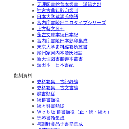
天理図書館善本叢書 漢籍之部
神宮古典籍影印叢刊
日本大学蔵源氏物語
宮内庁書陵部コロタイプシリーズ
上方藝文叢刊
蓬左文庫本続日本紀
宮内庁書陵部本影印集成
東京大学史料編纂所叢書
尾州家河内本源氏物語
新天理図書館善本叢書
熱田本 日本書紀
翻刻資料
史料纂集 古記録編
史料纂集 古文書編
群書類従
続群書類従
続々群書類従
Ｗｅｂ版 群書類従（正・続・続々）
馬琴書翰集成
与謝野寛晶子書簡集成