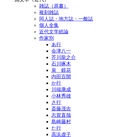
雑誌（原書）
複刻雑誌
同人誌・地方誌・一般誌
個人全集
近代文学総論
作家別
あ行
会津八一
芥川龍之介
石川啄木
泉 鏡花
内田百閒
か行
川端康成
小林秀雄
さ行
斎藤茂吉
志賀直哉
島崎藤村
た行
高浜虚子