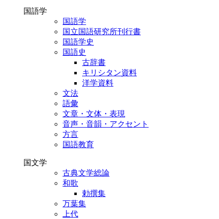
国語学
国語学
国立国語研究所刊行書
国語学史
国語史
古辞書
キリシタン資料
洋学資料
文法
語彙
文章・文体・表現
音声・音韻・アクセント
方言
国語教育
国文学
古典文学総論
和歌
勅撰集
万葉集
上代