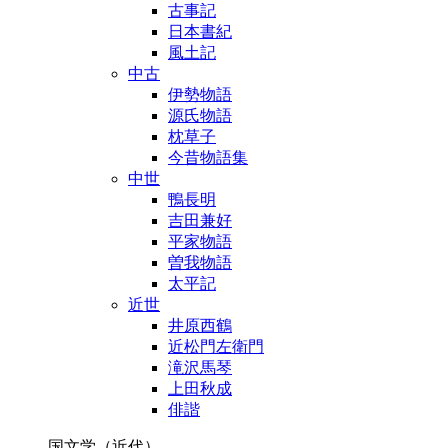
古事記
日本書紀
風土記
中古
伊勢物語
源氏物語
枕草子
今昔物語集
中世
鴨長明
吉田兼好
平家物語
曽我物語
太平記
近世
井原西鶴
近松門左衛門
滝沢馬琴
上田秋成
俳諧
国文学（近代）