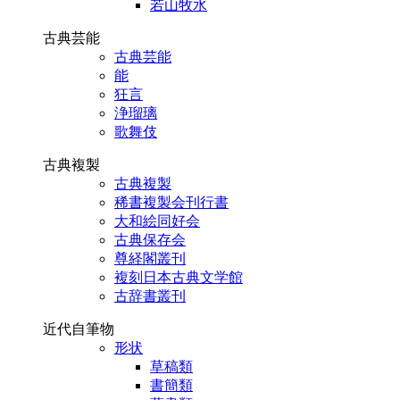
若山牧水
古典芸能
古典芸能
能
狂言
浄瑠璃
歌舞伎
古典複製
古典複製
稀書複製会刊行書
大和絵同好会
古典保存会
尊経閣叢刊
複刻日本古典文学館
古辞書叢刊
近代自筆物
形状
草稿類
書簡類