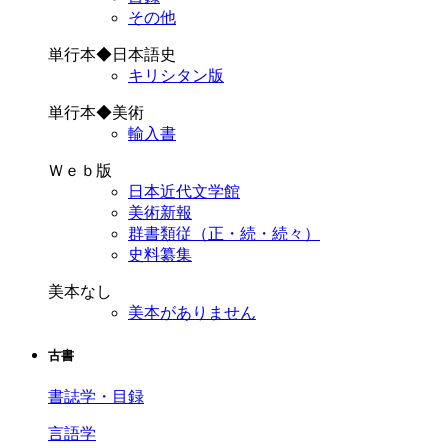
その他
単行本◆日本語史
キリシタン版
単行本◆美術
輸入書
Ｗｅｂ版
日本近代文学館
美術新報
群書類従（正・続・続々）
史料纂集
美本なし
美本がありません
古書
書誌学・目録
言語学