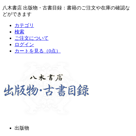
八木書店 出版物・古書目録：書籍のご注文や在庫の確認な
どができます
カテゴリ
検索
ご注文について
ログイン
カートを見る
（0点）
出版物