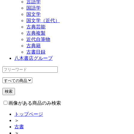
言語学
国語学
国文学
国文学（近代）
古典芸能
古典複製
近代自筆物
古典籍
古書目録
八木書店グループ
画像がある商品のみ検索
トップページ
＞
古書
＞