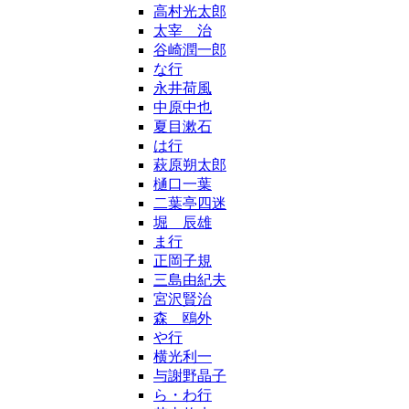
高村光太郎
太宰 治
谷崎潤一郎
な行
永井荷風
中原中也
夏目漱石
は行
萩原朔太郎
樋口一葉
二葉亭四迷
堀 辰雄
ま行
正岡子規
三島由紀夫
宮沢賢治
森 鴎外
や行
横光利一
与謝野晶子
ら・わ行