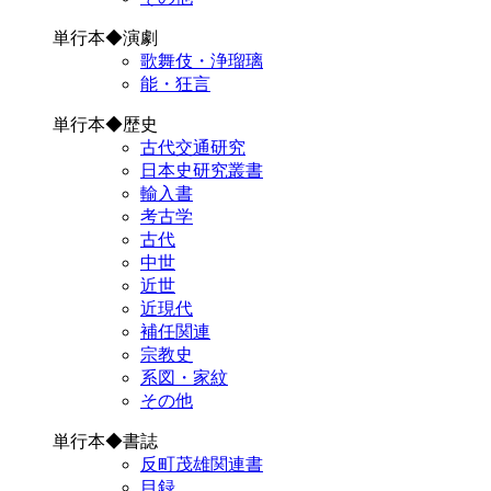
単行本◆演劇
歌舞伎・浄瑠璃
能・狂言
単行本◆歴史
古代交通研究
日本史研究叢書
輸入書
考古学
古代
中世
近世
近現代
補任関連
宗教史
系図・家紋
その他
単行本◆書誌
反町茂雄関連書
目録