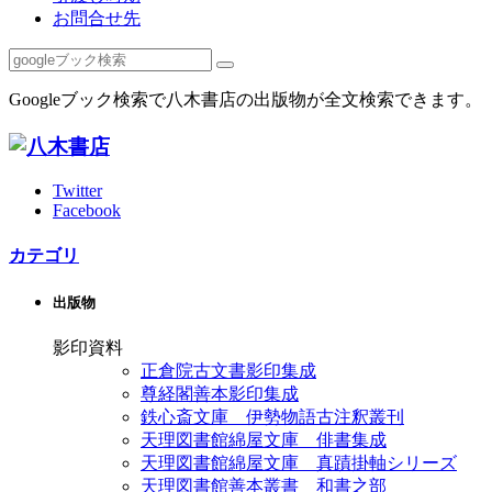
お問合せ先
Googleブック検索で八木書店の出版物が全文検索できます。
Twitter
Facebook
カテゴリ
出版物
影印資料
正倉院古文書影印集成
尊経閣善本影印集成
鉄心斎文庫 伊勢物語古注釈叢刊
天理図書館綿屋文庫 俳書集成
天理図書館綿屋文庫 真蹟掛軸シリーズ
天理図書館善本叢書 和書之部