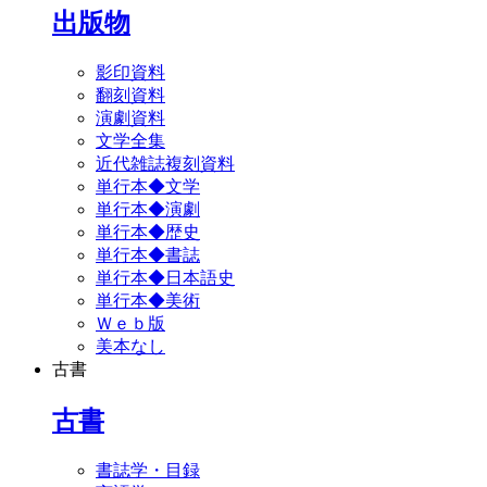
出版物
影印資料
翻刻資料
演劇資料
文学全集
近代雑誌複刻資料
単行本◆文学
単行本◆演劇
単行本◆歴史
単行本◆書誌
単行本◆日本語史
単行本◆美術
Ｗｅｂ版
美本なし
古書
古書
書誌学・目録