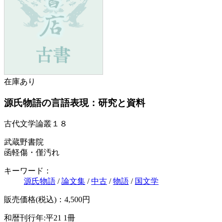
在庫あり
源氏物語の言語表現：研究と資料
古代文学論叢１８
武蔵野書院
函軽傷・僅汚れ
キーワード：
源氏物語
/
論文集
/
中古
/
物語
/
国文学
販売価格(税込)：4,500円
和暦刊行年:平21
1冊