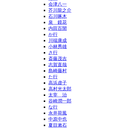
会津八一
芥川龍之介
石川啄木
泉 鏡花
内田百閒
か行
川端康成
小林秀雄
さ行
斎藤茂吉
志賀直哉
島崎藤村
た行
高浜虚子
高村光太郎
太宰 治
谷崎潤一郎
な行
永井荷風
中原中也
夏目漱石