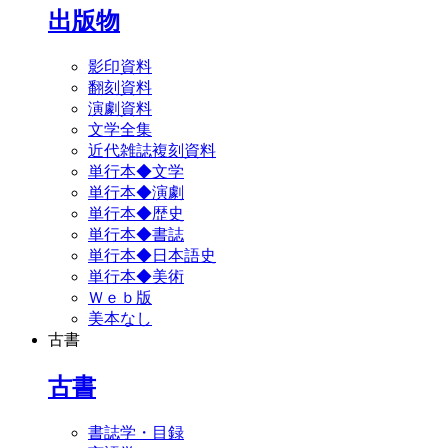
出版物
影印資料
翻刻資料
演劇資料
文学全集
近代雑誌複刻資料
単行本◆文学
単行本◆演劇
単行本◆歴史
単行本◆書誌
単行本◆日本語史
単行本◆美術
Ｗｅｂ版
美本なし
古書
古書
書誌学・目録