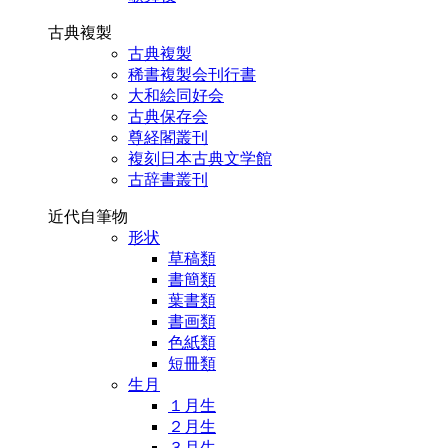
古典複製
古典複製
稀書複製会刊行書
大和絵同好会
古典保存会
尊経閣叢刊
複刻日本古典文学館
古辞書叢刊
近代自筆物
形状
草稿類
書簡類
葉書類
書画類
色紙類
短冊類
生月
１月生
２月生
３月生