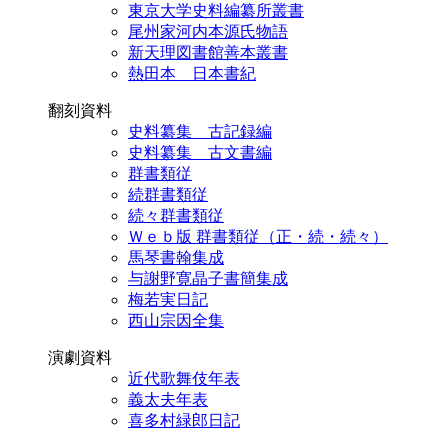
東京大学史料編纂所叢書
尾州家河内本源氏物語
新天理図書館善本叢書
熱田本 日本書紀
翻刻資料
史料纂集 古記録編
史料纂集 古文書編
群書類従
続群書類従
続々群書類従
Ｗｅｂ版 群書類従（正・続・続々）
馬琴書翰集成
与謝野寛晶子書簡集成
梅若実日記
西山宗因全集
演劇資料
近代歌舞伎年表
義太夫年表
喜多村緑郎日記