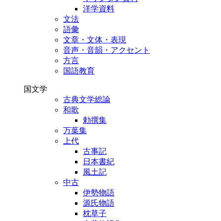
洋学資料
文法
語彙
文章・文体・表現
音声・音韻・アクセント
方言
国語教育
国文学
古典文学総論
和歌
勅撰集
万葉集
上代
古事記
日本書紀
風土記
中古
伊勢物語
源氏物語
枕草子