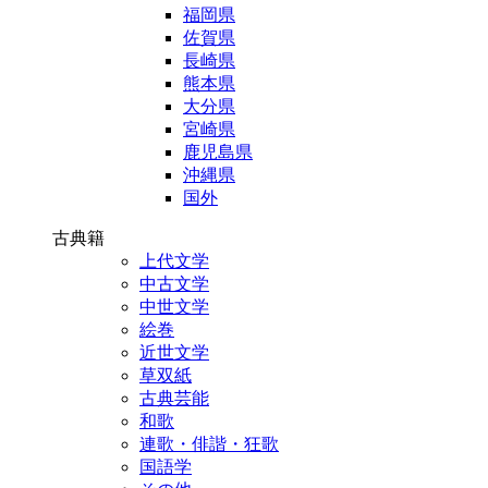
福岡県
佐賀県
長崎県
熊本県
大分県
宮崎県
鹿児島県
沖縄県
国外
古典籍
上代文学
中古文学
中世文学
絵巻
近世文学
草双紙
古典芸能
和歌
連歌・俳諧・狂歌
国語学