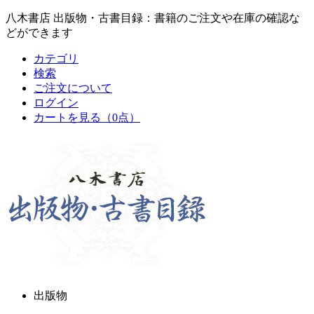
八木書店 出版物・古書目録：書籍のご注文や在庫の確認な
どができます
カテゴリ
検索
ご注文について
ログイン
カートを見る
（0点）
出版物