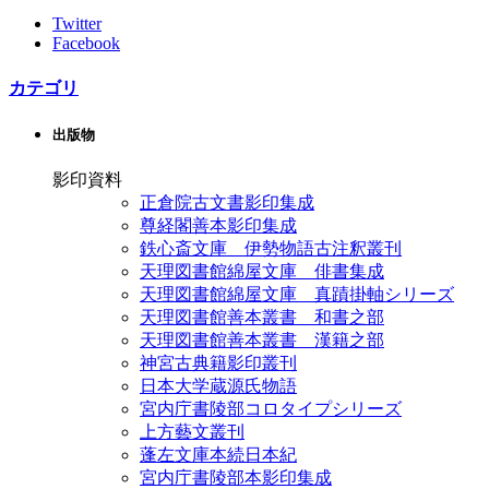
Twitter
Facebook
カテゴリ
出版物
影印資料
正倉院古文書影印集成
尊経閣善本影印集成
鉄心斎文庫 伊勢物語古注釈叢刊
天理図書館綿屋文庫 俳書集成
天理図書館綿屋文庫 真蹟掛軸シリーズ
天理図書館善本叢書 和書之部
天理図書館善本叢書 漢籍之部
神宮古典籍影印叢刊
日本大学蔵源氏物語
宮内庁書陵部コロタイプシリーズ
上方藝文叢刊
蓬左文庫本続日本紀
宮内庁書陵部本影印集成