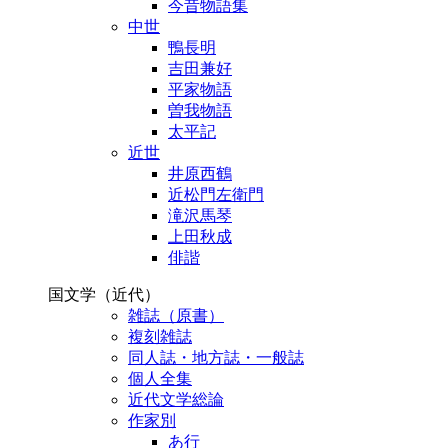
今昔物語集
中世
鴨長明
吉田兼好
平家物語
曽我物語
太平記
近世
井原西鶴
近松門左衛門
滝沢馬琴
上田秋成
俳諧
国文学（近代）
雑誌（原書）
複刻雑誌
同人誌・地方誌・一般誌
個人全集
近代文学総論
作家別
あ行