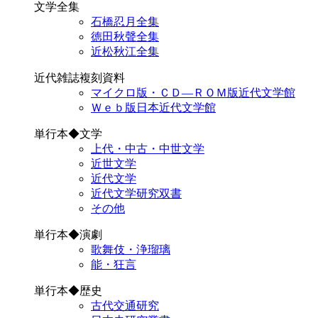
文学全集
石橋忍月全集
徳田秋聲全集
近松秋江全集
近代雑誌複刻資料
マイクロ版・ＣＤ―ＲＯＭ版近代文学館
Ｗｅｂ版日本近代文学館
単行本◆文学
上代・中古・中世文学
近世文学
近代文学
近代文学研究双書
その他
単行本◆演劇
歌舞伎・浄瑠璃
能・狂言
単行本◆歴史
古代交通研究