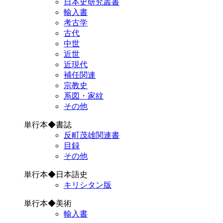
日本史研究叢書
輸入書
考古学
古代
中世
近世
近現代
補任関連
宗教史
系図・家紋
その他
単行本◆書誌
反町茂雄関連書
目録
その他
単行本◆日本語史
キリシタン版
単行本◆美術
輸入書