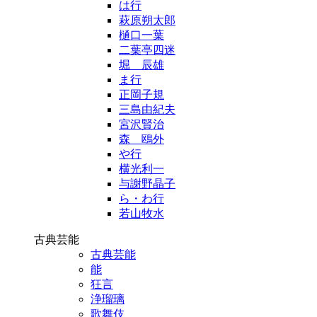
は行
萩原朔太郎
樋口一葉
二葉亭四迷
堀 辰雄
ま行
正岡子規
三島由紀夫
宮沢賢治
森 鴎外
や行
横光利一
与謝野晶子
ら・わ行
若山牧水
古典芸能
古典芸能
能
狂言
浄瑠璃
歌舞伎