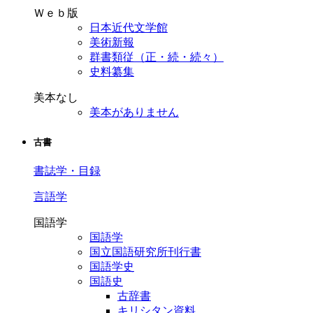
Ｗｅｂ版
日本近代文学館
美術新報
群書類従（正・続・続々）
史料纂集
美本なし
美本がありません
古書
書誌学・目録
言語学
国語学
国語学
国立国語研究所刊行書
国語学史
国語史
古辞書
キリシタン資料