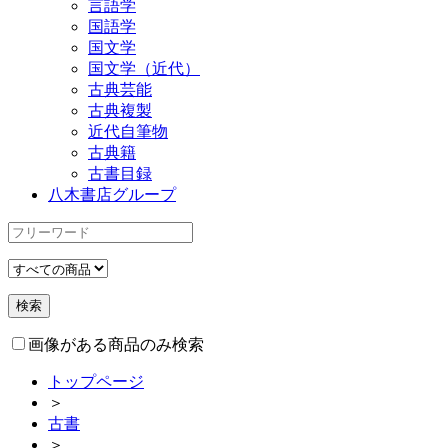
言語学
国語学
国文学
国文学（近代）
古典芸能
古典複製
近代自筆物
古典籍
古書目録
八木書店グループ
画像がある商品のみ検索
トップページ
＞
古書
＞