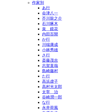
作家別
あ行
会津八一
芥川龍之介
石川啄木
泉 鏡花
内田百閒
か行
川端康成
小林秀雄
さ行
斎藤茂吉
志賀直哉
島崎藤村
た行
高浜虚子
高村光太郎
太宰 治
谷崎潤一郎
な行
永井荷風