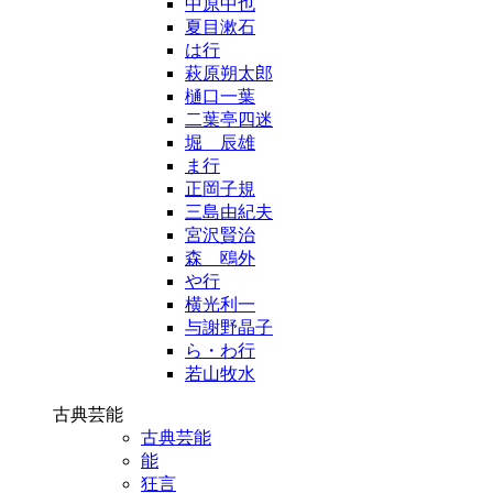
中原中也
夏目漱石
は行
萩原朔太郎
樋口一葉
二葉亭四迷
堀 辰雄
ま行
正岡子規
三島由紀夫
宮沢賢治
森 鴎外
や行
横光利一
与謝野晶子
ら・わ行
若山牧水
古典芸能
古典芸能
能
狂言