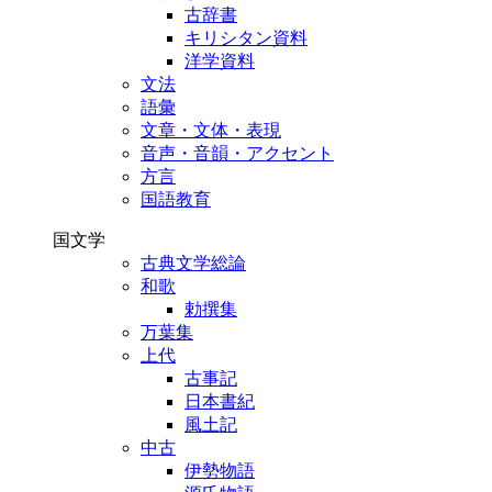
古辞書
キリシタン資料
洋学資料
文法
語彙
文章・文体・表現
音声・音韻・アクセント
方言
国語教育
国文学
古典文学総論
和歌
勅撰集
万葉集
上代
古事記
日本書紀
風土記
中古
伊勢物語