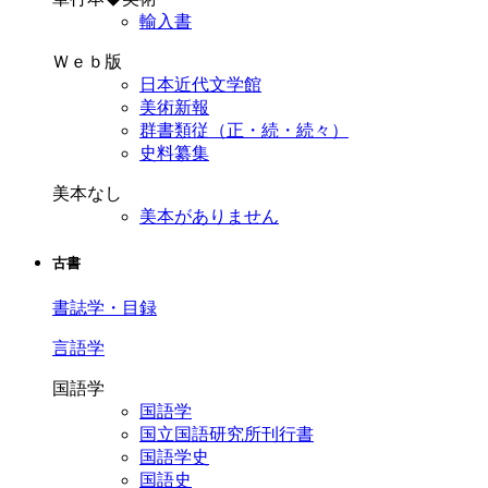
輸入書
Ｗｅｂ版
日本近代文学館
美術新報
群書類従（正・続・続々）
史料纂集
美本なし
美本がありません
古書
書誌学・目録
言語学
国語学
国語学
国立国語研究所刊行書
国語学史
国語史