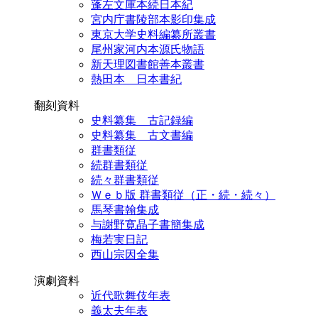
蓬左文庫本続日本紀
宮内庁書陵部本影印集成
東京大学史料編纂所叢書
尾州家河内本源氏物語
新天理図書館善本叢書
熱田本 日本書紀
翻刻資料
史料纂集 古記録編
史料纂集 古文書編
群書類従
続群書類従
続々群書類従
Ｗｅｂ版 群書類従（正・続・続々）
馬琴書翰集成
与謝野寛晶子書簡集成
梅若実日記
西山宗因全集
演劇資料
近代歌舞伎年表
義太夫年表