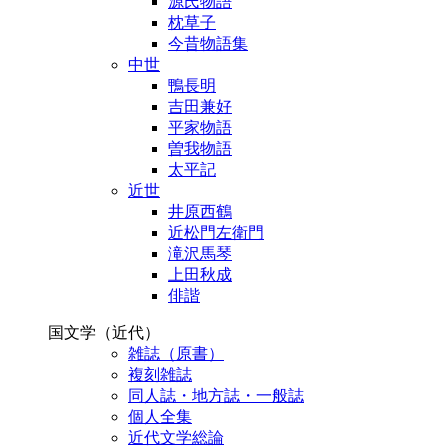
源氏物語
枕草子
今昔物語集
中世
鴨長明
吉田兼好
平家物語
曽我物語
太平記
近世
井原西鶴
近松門左衛門
滝沢馬琴
上田秋成
俳諧
国文学（近代）
雑誌（原書）
複刻雑誌
同人誌・地方誌・一般誌
個人全集
近代文学総論