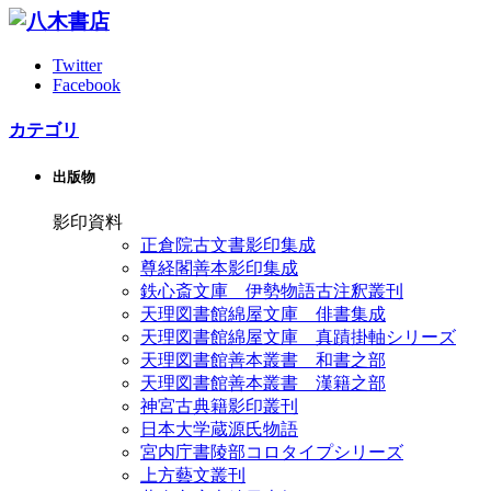
Twitter
Facebook
カテゴリ
出版物
影印資料
正倉院古文書影印集成
尊経閣善本影印集成
鉄心斎文庫 伊勢物語古注釈叢刊
天理図書館綿屋文庫 俳書集成
天理図書館綿屋文庫 真蹟掛軸シリーズ
天理図書館善本叢書 和書之部
天理図書館善本叢書 漢籍之部
神宮古典籍影印叢刊
日本大学蔵源氏物語
宮内庁書陵部コロタイプシリーズ
上方藝文叢刊