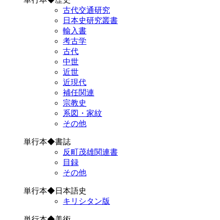
古代交通研究
日本史研究叢書
輸入書
考古学
古代
中世
近世
近現代
補任関連
宗教史
系図・家紋
その他
単行本◆書誌
反町茂雄関連書
目録
その他
単行本◆日本語史
キリシタン版
単行本◆美術