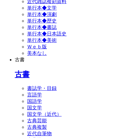
近代雑誌複刻資料
単行本◆文学
単行本◆演劇
単行本◆歴史
単行本◆書誌
単行本◆日本語史
単行本◆美術
Ｗｅｂ版
美本なし
古書
古書
書誌学・目録
言語学
国語学
国文学
国文学（近代）
古典芸能
古典複製
近代自筆物