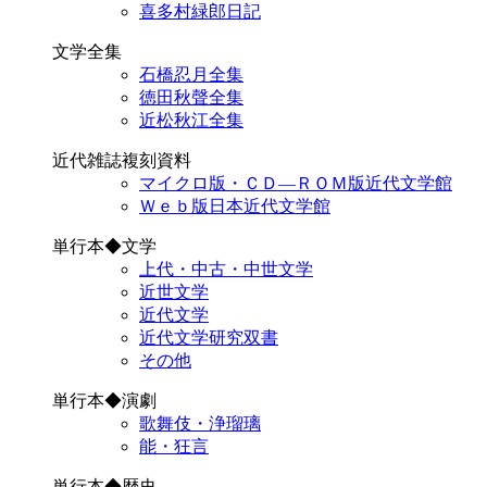
喜多村緑郎日記
文学全集
石橋忍月全集
徳田秋聲全集
近松秋江全集
近代雑誌複刻資料
マイクロ版・ＣＤ―ＲＯＭ版近代文学館
Ｗｅｂ版日本近代文学館
単行本◆文学
上代・中古・中世文学
近世文学
近代文学
近代文学研究双書
その他
単行本◆演劇
歌舞伎・浄瑠璃
能・狂言
単行本◆歴史