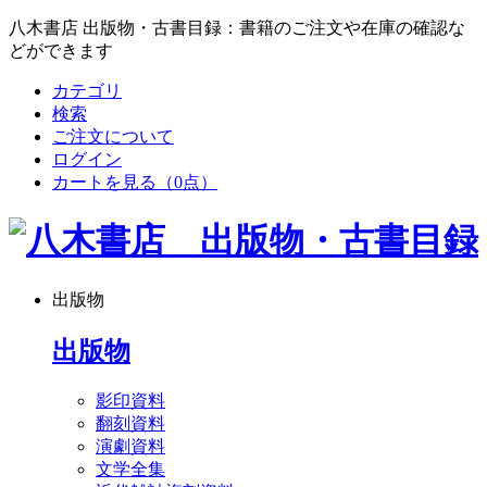
八木書店 出版物・古書目録：書籍のご注文や在庫の確認な
どができます
カテゴリ
検索
ご注文について
ログイン
カートを見る
（0点）
出版物
出版物
影印資料
翻刻資料
演劇資料
文学全集