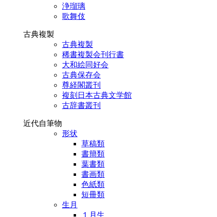
浄瑠璃
歌舞伎
古典複製
古典複製
稀書複製会刊行書
大和絵同好会
古典保存会
尊経閣叢刊
複刻日本古典文学館
古辞書叢刊
近代自筆物
形状
草稿類
書簡類
葉書類
書画類
色紙類
短冊類
生月
１月生