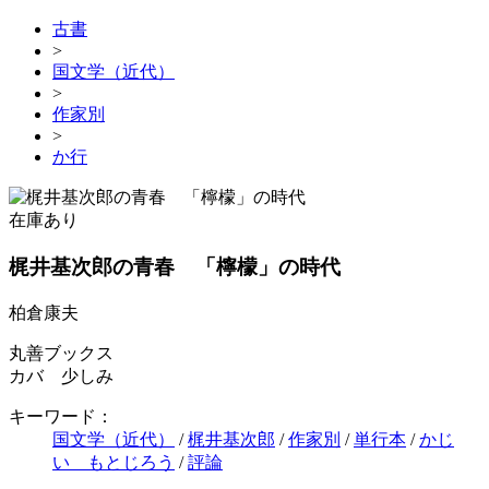
古書
>
国文学（近代）
>
作家別
>
か行
在庫あり
梶井基次郎の青春 「檸檬」の時代
柏倉康夫
丸善ブックス
カバ 少しみ
キーワード：
国文学（近代）
/
梶井基次郎
/
作家別
/
単行本
/
かじ
い もとじろう
/
評論