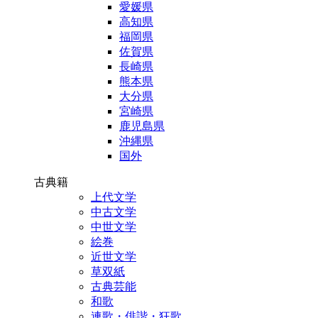
愛媛県
高知県
福岡県
佐賀県
長崎県
熊本県
大分県
宮崎県
鹿児島県
沖縄県
国外
古典籍
上代文学
中古文学
中世文学
絵巻
近世文学
草双紙
古典芸能
和歌
連歌・俳諧・狂歌