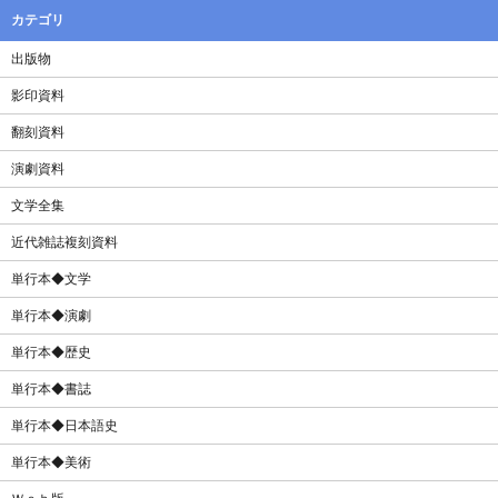
カテゴリ
出版物
影印資料
翻刻資料
演劇資料
文学全集
近代雑誌複刻資料
単行本◆文学
単行本◆演劇
単行本◆歴史
単行本◆書誌
単行本◆日本語史
単行本◆美術