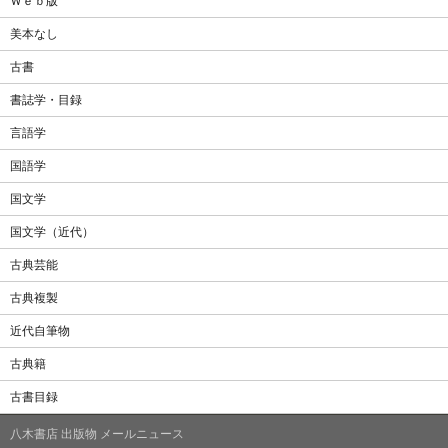
Ｗｅｂ版
美本なし
古書
書誌学・目録
言語学
国語学
国文学
国文学（近代）
古典芸能
古典複製
近代自筆物
古典籍
古書目録
八木書店 出版物 メールニュース