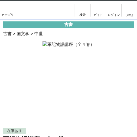
出版物
古書
画像がある商品のみ検索
（0点）
古書
出版物
古書
古書
>
国文学
>
中世
影印資料
書誌学・目録
翻刻資料
言語学
演劇資料
国語学
文学全集
国文学
近代雑誌複刻資料
国文学（近代）
単行本◆文学
古典芸能
単行本◆演劇
古典複製
単行本◆歴史
近代自筆物
単行本◆書誌
古典籍
在庫あり