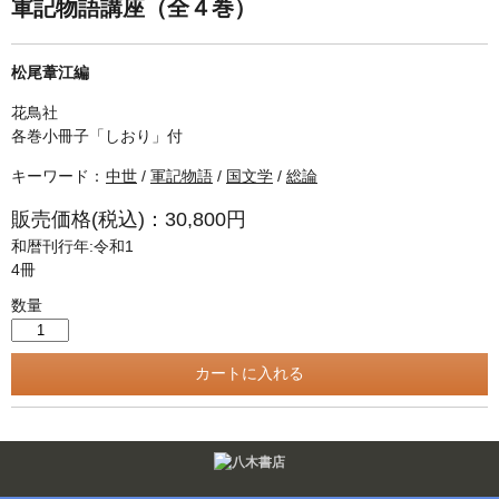
単行本◆日本語史
古書目録
軍記物語講座（全４巻）
単行本◆美術
松尾葦江編
Ｗｅｂ版
花鳥社
美本なし
各巻小冊子「しおり」付
キーワード：
中世
/
軍記物語
/
国文学
/
総論
販売価格(税込)：30,800円
和暦刊行年:令和1
4冊
数量
Twitter
F