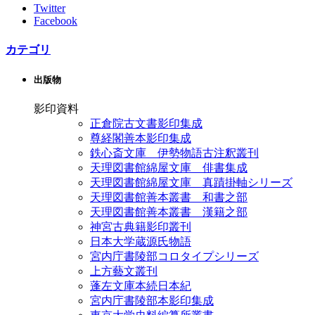
Twitter
Facebook
カテゴリ
出版物
影印資料
正倉院古文書影印集成
尊経閣善本影印集成
鉄心斎文庫 伊勢物語古注釈叢刊
天理図書館綿屋文庫 俳書集成
天理図書館綿屋文庫 真蹟掛軸シリーズ
天理図書館善本叢書 和書之部
天理図書館善本叢書 漢籍之部
神宮古典籍影印叢刊
日本大学蔵源氏物語
宮内庁書陵部コロタイプシリーズ
上方藝文叢刊
蓬左文庫本続日本紀
宮内庁書陵部本影印集成