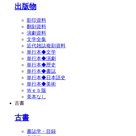
出版物
影印資料
翻刻資料
演劇資料
文学全集
近代雑誌複刻資料
単行本◆文学
単行本◆演劇
単行本◆歴史
単行本◆書誌
単行本◆日本語史
単行本◆美術
Ｗｅｂ版
美本なし
古書
古書
書誌学・目録