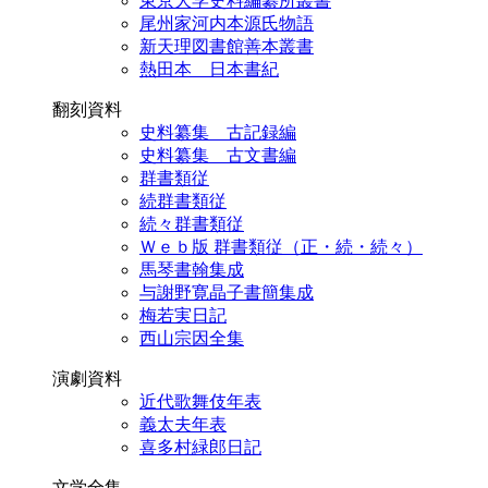
東京大学史料編纂所叢書
尾州家河内本源氏物語
新天理図書館善本叢書
熱田本 日本書紀
翻刻資料
史料纂集 古記録編
史料纂集 古文書編
群書類従
続群書類従
続々群書類従
Ｗｅｂ版 群書類従（正・続・続々）
馬琴書翰集成
与謝野寛晶子書簡集成
梅若実日記
西山宗因全集
演劇資料
近代歌舞伎年表
義太夫年表
喜多村緑郎日記
文学全集