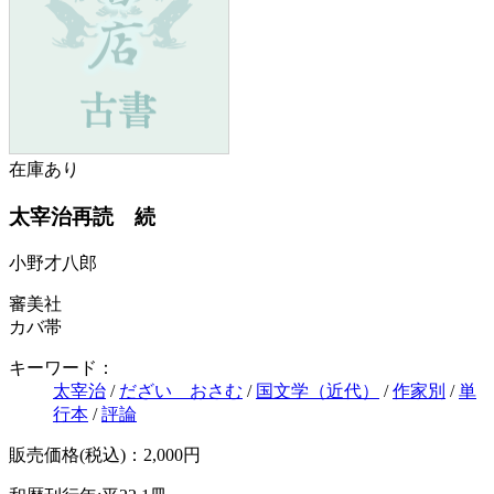
在庫あり
太宰治再読 続
小野才八郎
審美社
カバ帯
キーワード：
太宰治
/
だざい おさむ
/
国文学（近代）
/
作家別
/
単
行本
/
評論
販売価格(税込)：2,000円