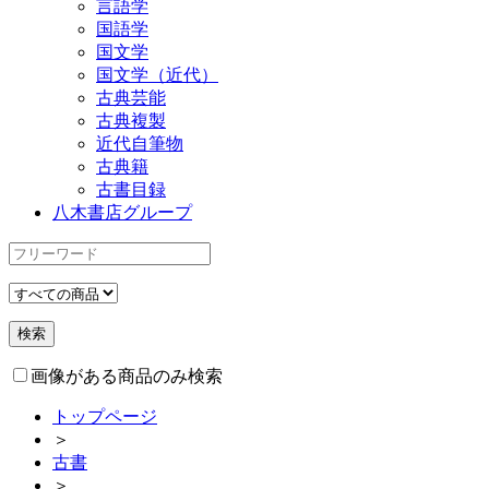
言語学
国語学
国文学
国文学（近代）
古典芸能
古典複製
近代自筆物
古典籍
古書目録
八木書店グループ
画像がある商品のみ検索
トップページ
＞
古書
＞