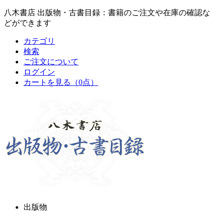
八木書店 出版物・古書目録：書籍のご注文や在庫の確認な
どができます
カテゴリ
検索
ご注文について
ログイン
カートを見る
（0点）
出版物