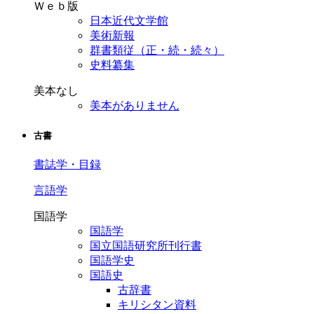
Ｗｅｂ版
日本近代文学館
美術新報
群書類従（正・続・続々）
史料纂集
美本なし
美本がありません
古書
書誌学・目録
言語学
国語学
国語学
国立国語研究所刊行書
国語学史
国語史
古辞書
キリシタン資料