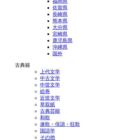
福岡県
佐賀県
長崎県
熊本県
大分県
宮崎県
鹿児島県
沖縄県
国外
古典籍
上代文学
中古文学
中世文学
絵巻
近世文学
草双紙
古典芸能
和歌
連歌・俳諧・狂歌
国語学
その他