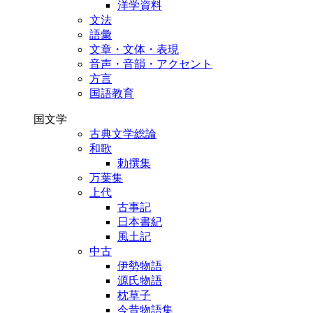
洋学資料
文法
語彙
文章・文体・表現
音声・音韻・アクセント
方言
国語教育
国文学
古典文学総論
和歌
勅撰集
万葉集
上代
古事記
日本書紀
風土記
中古
伊勢物語
源氏物語
枕草子
今昔物語集