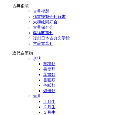
古典複製
古典複製
稀書複製会刊行書
大和絵同好会
古典保存会
尊経閣叢刊
複刻日本古典文学館
古辞書叢刊
近代自筆物
形状
草稿類
書簡類
葉書類
書画類
色紙類
短冊類
生月
１月生
２月生
３月生