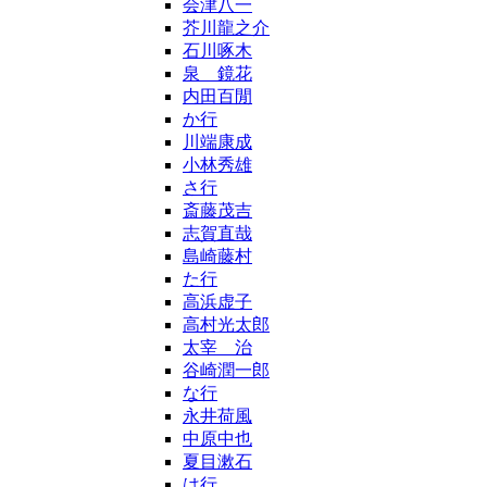
会津八一
芥川龍之介
石川啄木
泉 鏡花
内田百閒
か行
川端康成
小林秀雄
さ行
斎藤茂吉
志賀直哉
島崎藤村
た行
高浜虚子
高村光太郎
太宰 治
谷崎潤一郎
な行
永井荷風
中原中也
夏目漱石
は行