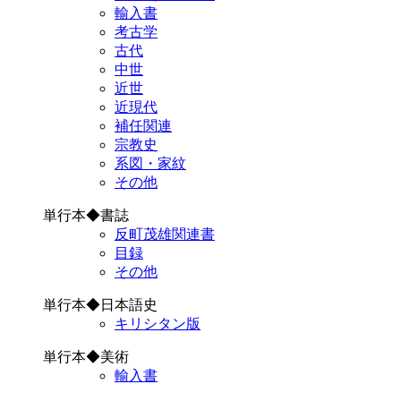
輸入書
考古学
古代
中世
近世
近現代
補任関連
宗教史
系図・家紋
その他
単行本◆書誌
反町茂雄関連書
目録
その他
単行本◆日本語史
キリシタン版
単行本◆美術
輸入書