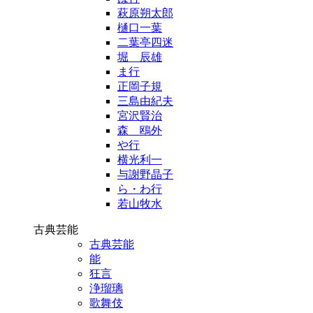
萩原朔太郎
樋口一葉
二葉亭四迷
堀 辰雄
ま行
正岡子規
三島由紀夫
宮沢賢治
森 鴎外
や行
横光利一
与謝野晶子
ら・わ行
若山牧水
古典芸能
古典芸能
能
狂言
浄瑠璃
歌舞伎