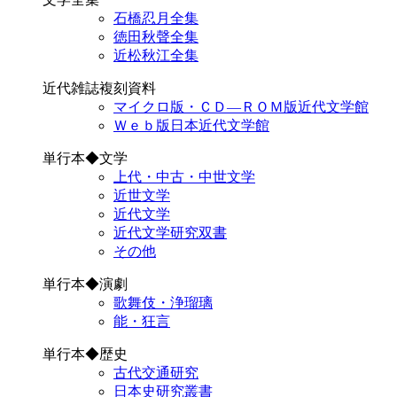
石橋忍月全集
徳田秋聲全集
近松秋江全集
近代雑誌複刻資料
マイクロ版・ＣＤ―ＲＯＭ版近代文学館
Ｗｅｂ版日本近代文学館
単行本◆文学
上代・中古・中世文学
近世文学
近代文学
近代文学研究双書
その他
単行本◆演劇
歌舞伎・浄瑠璃
能・狂言
単行本◆歴史
古代交通研究
日本史研究叢書