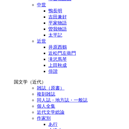
中世
鴨長明
吉田兼好
平家物語
曽我物語
太平記
近世
井原西鶴
近松門左衛門
滝沢馬琴
上田秋成
俳諧
国文学（近代）
雑誌（原書）
複刻雑誌
同人誌・地方誌・一般誌
個人全集
近代文学総論
作家別
あ行