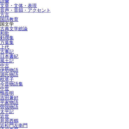
語彙
文章・文体・表現
音声・音韻・アクセント
方言
国語教育
国文学
古典文学総論
和歌
勅撰集
万葉集
上代
古事記
日本書紀
風土記
中古
伊勢物語
源氏物語
枕草子
今昔物語集
中世
鴨長明
吉田兼好
平家物語
曽我物語
太平記
近世
井原西鶴
近松門左衛門