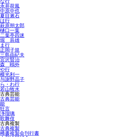
な行
永井荷風
中原中也
夏目漱石
は行
萩原朔太郎
樋口一葉
二葉亭四迷
堀 辰雄
ま行
正岡子規
三島由紀夫
宮沢賢治
森 鴎外
や行
横光利一
与謝野晶子
ら・わ行
若山牧水
古典芸能
古典芸能
能
狂言
浄瑠璃
歌舞伎
古典複製
古典複製
稀書複製会刊行書