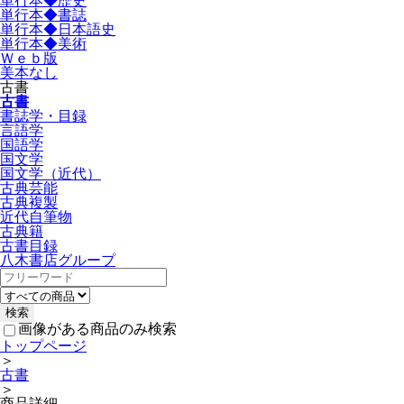
単行本◆歴史
単行本◆書誌
単行本◆日本語史
単行本◆美術
Ｗｅｂ版
美本なし
古書
古書
書誌学・目録
言語学
国語学
国文学
国文学（近代）
古典芸能
古典複製
近代自筆物
古典籍
古書目録
八木書店グループ
画像がある商品のみ検索
トップページ
＞
古書
＞
商品詳細