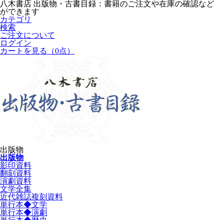
八木書店 出版物・古書目録：書籍のご注文や在庫の確認など
ができます
カテゴリ
検索
ご注文について
ログイン
カートを見る
（0点）
出版物
出版物
影印資料
翻刻資料
演劇資料
文学全集
近代雑誌複刻資料
単行本◆文学
単行本◆演劇