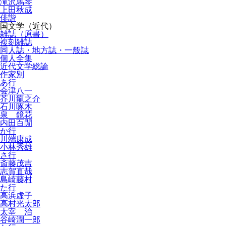
滝沢馬琴
上田秋成
俳諧
国文学（近代）
雑誌（原書）
複刻雑誌
同人誌・地方誌・一般誌
個人全集
近代文学総論
作家別
あ行
会津八一
芥川龍之介
石川啄木
泉 鏡花
内田百閒
か行
川端康成
小林秀雄
さ行
斎藤茂吉
志賀直哉
島崎藤村
た行
高浜虚子
高村光太郎
太宰 治
谷崎潤一郎