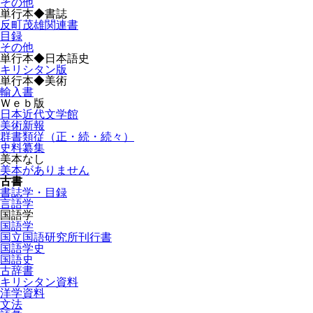
その他
単行本◆書誌
反町茂雄関連書
目録
その他
単行本◆日本語史
キリシタン版
単行本◆美術
輸入書
Ｗｅｂ版
日本近代文学館
美術新報
群書類従（正・続・続々）
史料纂集
美本なし
美本がありません
古書
書誌学・目録
言語学
国語学
国語学
国立国語研究所刊行書
国語学史
国語史
古辞書
キリシタン資料
洋学資料
文法