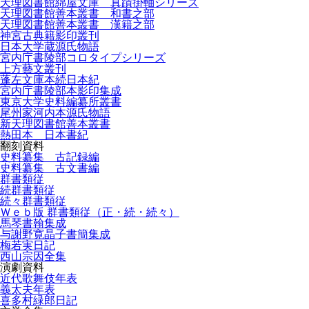
天理図書館綿屋文庫 真蹟掛軸シリーズ
天理図書館善本叢書 和書之部
天理図書館善本叢書 漢籍之部
神宮古典籍影印叢刊
日本大学蔵源氏物語
宮内庁書陵部コロタイプシリーズ
上方藝文叢刊
蓬左文庫本続日本紀
宮内庁書陵部本影印集成
東京大学史料編纂所叢書
尾州家河内本源氏物語
新天理図書館善本叢書
熱田本 日本書紀
翻刻資料
史料纂集 古記録編
史料纂集 古文書編
群書類従
続群書類従
続々群書類従
Ｗｅｂ版 群書類従（正・続・続々）
馬琴書翰集成
与謝野寛晶子書簡集成
梅若実日記
西山宗因全集
演劇資料
近代歌舞伎年表
義太夫年表
喜多村緑郎日記